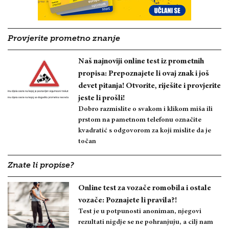
Provjerite prometno znanje
Naš najnoviji online test iz prometnih
propisa: Prepoznajete li ovaj znak i još
devet pitanja! Otvorite, riješite i provjerite
jeste li prošli!
Dobro razmislite o svakom i klikom miša ili
prstom na pametnom telefonu označite
kvadratić s odgovorom za koji mislite da je
točan
Znate li propise?
Online test za vozače romobila i ostale
vozače: Poznajete li pravila?!
Test je u potpunosti anoniman, njegovi
rezultati nigdje se ne pohranjuju, a cilj nam