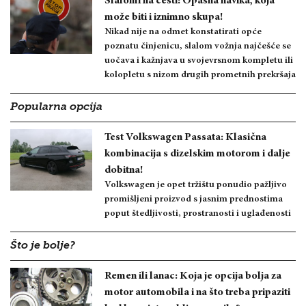
Slalomi na cesti: Opasna navika, koja
može biti i iznimno skupa!
Nikad nije na odmet konstatirati opće
poznatu činjenicu, slalom vožnja najčešće se
uočava i kažnjava u svojevrsnom kompletu ili
kolopletu s nizom drugih prometnih prekršaja
Popularna opcija
Test Volkswagen Passata: Klasična
kombinacija s dizelskim motorom i dalje
dobitna!
Volkswagen je opet tržištu ponudio pažljivo
promišljeni proizvod s jasnim prednostima
poput štedljivosti, prostranosti i uglađenosti
Što je bolje?
Remen ili lanac: Koja je opcija bolja za
motor automobila i na što treba pripaziti