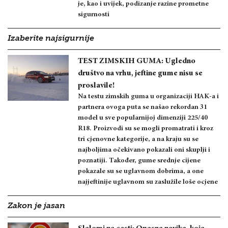
je, kao i uvijek, podizanje razine prometne
sigurnosti
Izaberite najsigurnije
TEST ZIMSKIH GUMA: Ugledno
društvo na vrhu, jeftine gume nisu se
proslavile!
Na testu zimskih guma u organizaciji HAK-a i
partnera ovoga puta se našao rekordan 31
model u sve popularnijoj dimenziji 225/40
R18. Proizvodi su se mogli promatrati i kroz
tri cjenovne kategorije, a na kraju su se
najboljima očekivano pokazali oni skuplji i
poznatiji. Također, gume srednje cijene
pokazale su se uglavnom dobrima, a one
najjeftinije uglavnom su zaslužile loše ocjene
Zakon je jasan