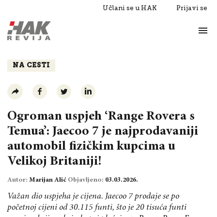
Učlani se u HAK
Prijavi se
Život
Razgovori
NA CESTI
Ogroman uspjeh ‘Range Rovera s
Temua’: Jaecoo 7 je najprodavaniji
automobil fizičkim kupcima u
Velikoj Britaniji!
Autor:
Marijan Alić
Objavljeno:
03.03.2026.
Važan dio uspjeha je cijena. Jaecoo 7 prodaje se po
početnoj cijeni od 30.115 funti, što je 20 tisuća funti