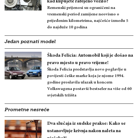
kad kupujete rabljeno vozilo?
Remenski prijenosi su ograničeni na
vremenski period zamijene neovisno o
prijeđenim kilometrima, najčešće između 5
do najduže 10 godina
Jedan poznati model
Škoda Felicia: Automobil koji je došao na
pravo mjesto u pravo vrijeme!
Škoda Felicia predstavlja novo poglavlje u
povijesti češke marke koja je njome 1994.
godine proslavila ulazak u koncern
Volkswagena postavši bestseler na više od 60
svjetskih tržišta
Prometne nesreće
Dva slučaja iz sudske prakse: Kako se
ustanovljuje krivnja nakon naleta na