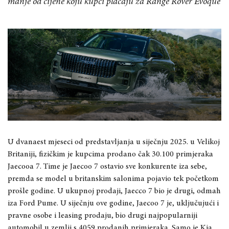
manje od cijene koju kupci plaćaju za Range Rover Evoque
U dvanaest mjeseci od predstavljanja u siječnju 2025. u Velikoj
Britaniji, fizičkim je kupcima prodano čak 30.100 primjeraka
Jaecooa 7. Time je Jaecoo 7 ostavio sve konkurente iza sebe,
premda se model u britanskim salonima pojavio tek početkom
prošle godine. U ukupnoj prodaji, Jaecco 7 bio je drugi, odmah
iza Ford Pume. U siječnju ove godine, Jaecoo 7 je, uključujući i
pravne osobe i leasing prodaju, bio drugi najpopularniji
automobil u zemlji s 4059 prodanih primjeraka. Samo je Kia