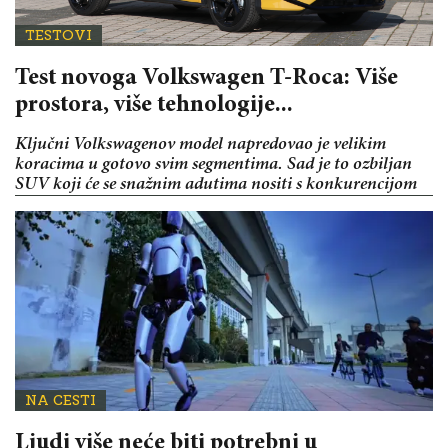
TESTOVI
Test novoga Volkswagen T-Roca: Više
prostora, više tehnologije...
Ključni Volkswagenov model napredovao je velikim
koracima u gotovo svim segmentima. Sad je to ozbiljan
SUV koji će se snažnim adutima nositi s konkurencijom
NA CESTI
Ljudi više neće biti potrebni u