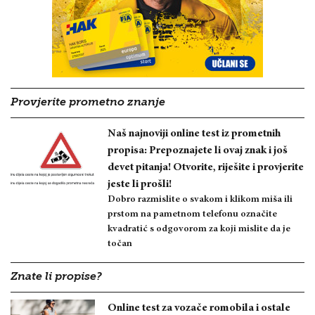
Provjerite prometno znanje
Naš najnoviji online test iz prometnih
propisa: Prepoznajete li ovaj znak i još
devet pitanja! Otvorite, riješite i provjerite
jeste li prošli!
Dobro razmislite o svakom i klikom miša ili
prstom na pametnom telefonu označite
kvadratić s odgovorom za koji mislite da je
točan
Znate li propise?
Online test za vozače romobila i ostale