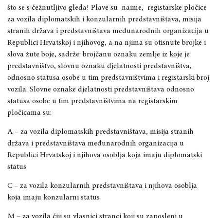
što se s čežnutljivo gleda! Plave su naime, registarske pločice
za vozila diplomatskih i konzularnih predstavništava, misija
stranih država i predstavništava međunarodnih organizacija u
Republici Hrvatskoj i njihovog, a na njima su otisnute brojke i
slova žute boje, sadrže: brojčanu oznaku zemlje iz koje je
predstavništvo, slovnu oznaku djelatnosti predstavništva,
odnosno statusa osobe u tim predstavništvima i registarski broj
vozila. Slovne oznake djelatnosti predstavništava odnosno
statusa osobe u tim predstavništvima na registarskim
pločicama su:
A – za vozila diplomatskih predstavništava, misija stranih
država i predstavništava međunarodnih organizacija u
Republici Hrvatskoj i njihova osoblja koja imaju diplomatski
status
C – za vozila konzularnih predstavništava i njihova osoblja
koja imaju konzularni status
M – za vozila čiji su vlasnici stranci koji su zaposleni u