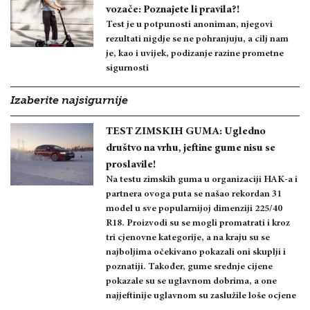
vozače: Poznajete li pravila?!
Test je u potpunosti anoniman, njegovi
rezultati nigdje se ne pohranjuju, a cilj nam
je, kao i uvijek, podizanje razine prometne
sigurnosti
Izaberite najsigurnije
TEST ZIMSKIH GUMA: Ugledno
društvo na vrhu, jeftine gume nisu se
proslavile!
Na testu zimskih guma u organizaciji HAK-a i
partnera ovoga puta se našao rekordan 31
model u sve popularnijoj dimenziji 225/40
R18. Proizvodi su se mogli promatrati i kroz
tri cjenovne kategorije, a na kraju su se
najboljima očekivano pokazali oni skuplji i
poznatiji. Također, gume srednje cijene
pokazale su se uglavnom dobrima, a one
najjeftinije uglavnom su zaslužile loše ocjene