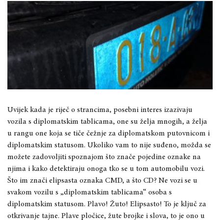
Uvijek kada je riječ o strancima, posebni interes izazivaju
vozila s diplomatskim tablicama, one su želja mnogih, a želja
u rangu one koja se tiče čežnje za diplomatskom putovnicom i
diplomatskim statusom. Ukoliko vam to nije suđeno, možda se
možete zadovoljiti spoznajom što znače pojedine oznake na
njima i kako detektiraju onoga tko se u tom automobilu vozi.
Što im znači elipsasta oznaka CMD, a što CD? Ne vozi se u
svakom vozilu s „diplomatskim tablicama“ osoba s
diplomatskim statusom. Plavo! Žuto! Elipsasto! To je ključ za
otkrivanje tajne. Plave pločice, žute brojke i slova, to je ono u