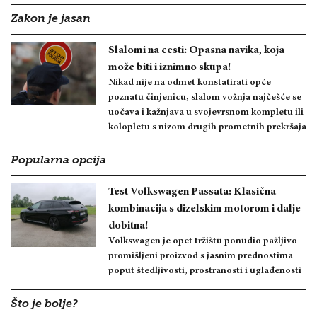
Zakon je jasan
Slalomi na cesti: Opasna navika, koja
može biti i iznimno skupa!
Nikad nije na odmet konstatirati opće
poznatu činjenicu, slalom vožnja najčešće se
uočava i kažnjava u svojevrsnom kompletu ili
kolopletu s nizom drugih prometnih prekršaja
Popularna opcija
Test Volkswagen Passata: Klasična
kombinacija s dizelskim motorom i dalje
dobitna!
Volkswagen je opet tržištu ponudio pažljivo
promišljeni proizvod s jasnim prednostima
poput štedljivosti, prostranosti i uglađenosti
Što je bolje?