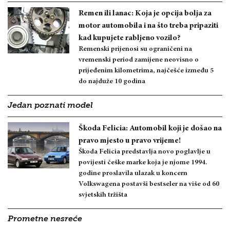
Remen ili lanac: Koja je opcija bolja za
motor automobila i na što treba pripaziti
kad kupujete rabljeno vozilo?
Remenski prijenosi su ograničeni na
vremenski period zamijene neovisno o
prijeđenim kilometrima, najčešće između 5
do najduže 10 godina
Jedan poznati model
Škoda Felicia: Automobil koji je došao na
pravo mjesto u pravo vrijeme!
Škoda Felicia predstavlja novo poglavlje u
povijesti češke marke koja je njome 1994.
godine proslavila ulazak u koncern
Volkswagena postavši bestseler na više od 60
svjetskih tržišta
Prometne nesreće