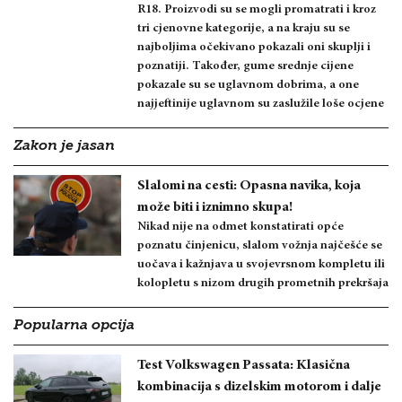
R18. Proizvodi su se mogli promatrati i kroz
tri cjenovne kategorije, a na kraju su se
najboljima očekivano pokazali oni skuplji i
poznatiji. Također, gume srednje cijene
pokazale su se uglavnom dobrima, a one
najjeftinije uglavnom su zaslužile loše ocjene
Zakon je jasan
Slalomi na cesti: Opasna navika, koja
može biti i iznimno skupa!
Nikad nije na odmet konstatirati opće
poznatu činjenicu, slalom vožnja najčešće se
uočava i kažnjava u svojevrsnom kompletu ili
kolopletu s nizom drugih prometnih prekršaja
Popularna opcija
Test Volkswagen Passata: Klasična
kombinacija s dizelskim motorom i dalje