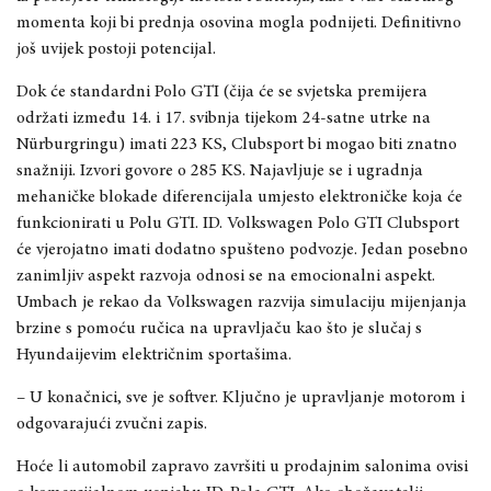
momenta koji bi prednja osovina mogla podnijeti. Definitivno
još uvijek postoji potencijal.
Dok će standardni Polo GTI (čija će se svjetska premijera
održati između 14. i 17. svibnja tijekom 24-satne utrke na
Nürburgringu) imati 223 KS, Clubsport bi mogao biti znatno
snažniji. Izvori govore o 285 KS. Najavljuje se i ugradnja
mehaničke blokade diferencijala umjesto elektroničke koja će
funkcionirati u Polu GTI. ID. Volkswagen Polo GTI Clubsport
će vjerojatno imati dodatno spušteno podvozje. Jedan posebno
zanimljiv aspekt razvoja odnosi se na emocionalni aspekt.
Umbach je rekao da Volkswagen razvija simulaciju mijenjanja
brzine s pomoću ručica na upravljaču kao što je slučaj s
Hyundaijevim električnim sportašima.
– U konačnici, sve je softver. Ključno je upravljanje motorom i
odgovarajući zvučni zapis.
Hoće li automobil zapravo završiti u prodajnim salonima ovisi