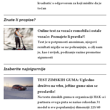
kvadratić s odgovorom za koji mislite da je
točan
Znate li propise?
Online test za vozače romobila i ostale
vozače: Poznajete li pravila?!
Test je u potpunosti anoniman, njegovi
rezultati nigdje se ne pohranjuju, a cilj nam
je, kao i uvijek, podizanje razine prometne
sigurnosti
Izaberite najsigurnije
TEST ZIMSKIH GUMA: Ugledno
društvo na vrhu, jeftine gume nisu se
proslavile!
Na testu zimskih guma u organizaciji HAK-a i
partnera ovoga puta se našao rekordan 31
model u sve popularnijoj dimenziji 225/40