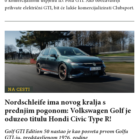
o komercijalnom uspjehu ID. Pola GTI. Ako obožavatelji
prihvate električni GTI, bit će lakše komercijalizirati Clubsport.
NA CESTI
Nordschleife ima novog kralja s
prednjim pogonom: Volkswagen Golf je
oduzeo titulu Hondi Civic Type R!
Golf GTI Edition 50 nastao je kao posveta prvom Golfu
GTI-ju, predstavljenom 1976. godine