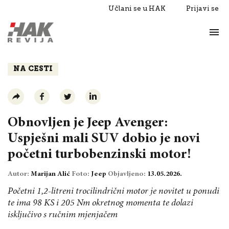
Učlani se u HAK
Prijavi se
Život
Razgovori
NA CESTI
Obnovljen je Jeep Avenger:
Uspješni mali SUV dobio je novi
početni turbobenzinski motor!
Autor:
Marijan Alić
Foto:
Jeep
Objavljeno:
13.05.2026.
Početni 1,2-litreni trocilindrični motor je novitet u ponudi
te ima 98 KS i 205 Nm okretnog momenta te dolazi
isključivo s ručnim mjenjačem