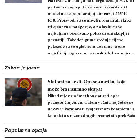
Na testu zimskih guma u organizaciji HAK-a i
partnera ovoga puta se našao rekordan 31
model u sve popularnijoj dimenziji 225/40
R18. Proizvodi su se mogli promatrati i kroz
tri cjenovne kategorije, a na kraju su se
najboljima očekivano pokazali oni skuplji i
poznatiji. Također, gume srednje cijene
pokazale su se uglavnom dobrima, a one
najjeftinije uglavnom su zaslužile loše ocjene
Zakon je jasan
Slalomi na cesti: Opasna navika, koja
može biti i iznimno skupa!
Nikad nije na odmet konstatirati opće
poznatu činjenicu, slalom vožnja najčešće se
uočava i kažnjava u svojevrsnom kompletu ili
kolopletu s nizom drugih prometnih prekršaja
Popularna opcija