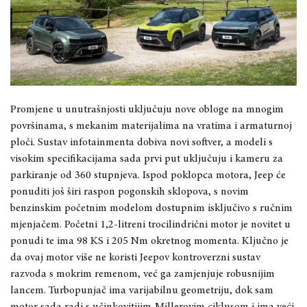
Promjene u unutrašnjosti uključuju nove obloge na mnogim
površinama, s mekanim materijalima na vratima i armaturnoj
ploči. Sustav infotainmenta dobiva novi softver, a modeli s
visokim specifikacijama sada prvi put uključuju i kameru za
parkiranje od 360 stupnjeva. Ispod poklopca motora, Jeep će
ponuditi još širi raspon pogonskih sklopova, s novim
benzinskim početnim modelom dostupnim isključivo s ručnim
mjenjačem. Početni 1,2-litreni trocilindrični motor je novitet u
ponudi te ima 98 KS i 205 Nm okretnog momenta. Ključno je
da ovaj motor više ne koristi Jeepov kontroverzni sustav
razvoda s mokrim remenom, već ga zamjenjuje robusnijim
lancem. Turbopunjač ima varijabilnu geometriju, dok sam
motor sada radi s učinkovitijim Millerovim ciklusom i ima veći