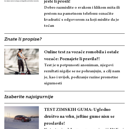
jeste li prošli!
Dobro razmislite o svakom i klikom miša ili
prstom na pametnom telefonu označite
kvadratić s odgovorom za koji mislite da je
točan
Znate li propise?
Online test za vozače romobila i ostale
vozače: Poznajete li pravila?!
Test je u potpunosti anoniman, njegovi
rezultati nigdje se ne pohranjuju, a cilj nam
je, kao i uvijek, podizanje razine prometne
sigurnosti
Izaberite najsigurnije
TEST ZIMSKIH GUMA: Ugledno
društvo na vrhu, jeftine gume nisu se
proslavile!