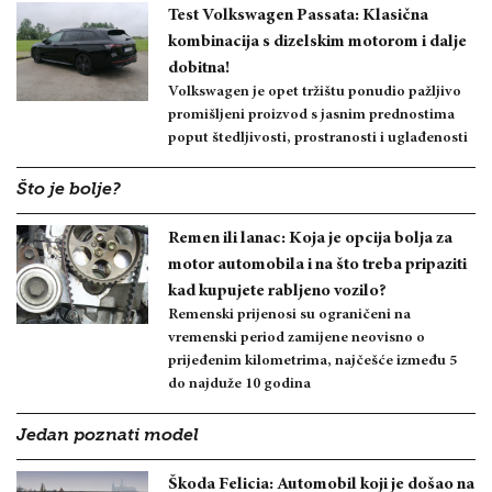
Test Volkswagen Passata: Klasična
kombinacija s dizelskim motorom i dalje
dobitna!
Volkswagen je opet tržištu ponudio pažljivo
promišljeni proizvod s jasnim prednostima
poput štedljivosti, prostranosti i uglađenosti
Što je bolje?
Remen ili lanac: Koja je opcija bolja za
motor automobila i na što treba pripaziti
kad kupujete rabljeno vozilo?
Remenski prijenosi su ograničeni na
vremenski period zamijene neovisno o
prijeđenim kilometrima, najčešće između 5
do najduže 10 godina
Jedan poznati model
Škoda Felicia: Automobil koji je došao na