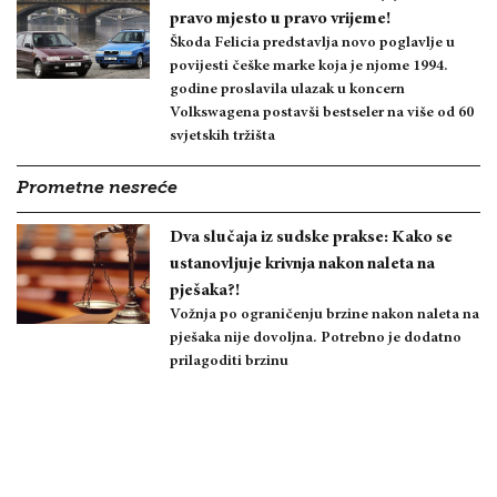
pravo mjesto u pravo vrijeme!
Škoda Felicia predstavlja novo poglavlje u
povijesti češke marke koja je njome 1994.
godine proslavila ulazak u koncern
Volkswagena postavši bestseler na više od 60
svjetskih tržišta
Prometne nesreće
Dva slučaja iz sudske prakse: Kako se
ustanovljuje krivnja nakon naleta na
pješaka?!
Vožnja po ograničenju brzine nakon naleta na
pješaka nije dovoljna. Potrebno je dodatno
prilagoditi brzinu