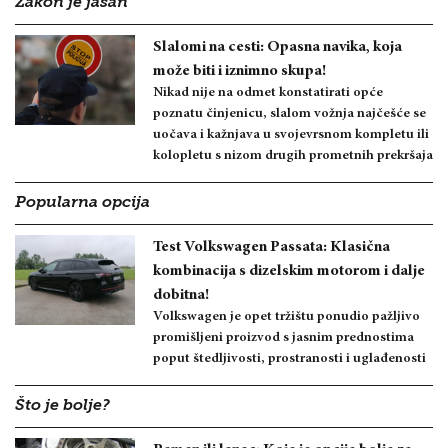
Zakon je jasan
Slalomi na cesti: Opasna navika, koja
može biti i iznimno skupa!
Nikad nije na odmet konstatirati opće
poznatu činjenicu, slalom vožnja najčešće se
uočava i kažnjava u svojevrsnom kompletu ili
kolopletu s nizom drugih prometnih prekršaja
Popularna opcija
Test Volkswagen Passata: Klasična
kombinacija s dizelskim motorom i dalje
dobitna!
Volkswagen je opet tržištu ponudio pažljivo
promišljeni proizvod s jasnim prednostima
poput štedljivosti, prostranosti i uglađenosti
Što je bolje?