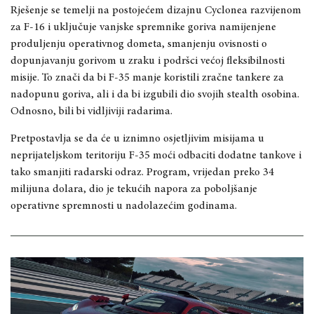
Rješenje se temelji na postojećem dizajnu Cyclonea razvijenom
za F-16 i uključuje vanjske spremnike goriva namijenjene
produljenju operativnog dometa, smanjenju ovisnosti o
dopunjavanju gorivom u zraku i podršci većoj fleksibilnosti
misije. To znači da bi F-35 manje koristili zračne tankere za
nadopunu goriva, ali i da bi izgubili dio svojih stealth osobina.
Odnosno, bili bi vidljiviji radarima.
Pretpostavlja se da će u iznimno osjetljivim misijama u
neprijateljskom teritoriju F-35 moći odbaciti dodatne tankove i
tako smanjiti radarski odraz. Program, vrijedan preko 34
milijuna dolara, dio je tekućih napora za poboljšanje
operativne spremnosti u nadolazećim godinama.