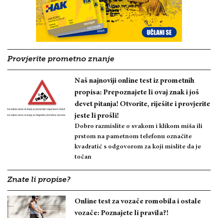
Provjerite prometno znanje
Naš najnoviji online test iz prometnih
propisa: Prepoznajete li ovaj znak i još
devet pitanja! Otvorite, riješite i provjerite
jeste li prošli!
Dobro razmislite o svakom i klikom miša ili
prstom na pametnom telefonu označite
kvadratić s odgovorom za koji mislite da je
točan
Znate li propise?
Online test za vozače romobila i ostale
vozače: Poznajete li pravila?!