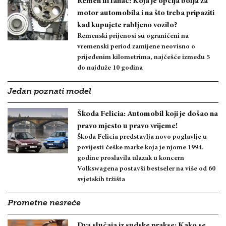
Remen ili lanac: Koja je opcija bolja za
motor automobila i na što treba pripaziti
kad kupujete rabljeno vozilo?
Remenski prijenosi su ograničeni na
vremenski period zamijene neovisno o
prijeđenim kilometrima, najčešće između 5
do najduže 10 godina
Jedan poznati model
Škoda Felicia: Automobil koji je došao na
pravo mjesto u pravo vrijeme!
Škoda Felicia predstavlja novo poglavlje u
povijesti češke marke koja je njome 1994.
godine proslavila ulazak u koncern
Volkswagena postavši bestseler na više od 60
svjetskih tržišta
Prometne nesreće
Dva slučaja iz sudske prakse: Kako se