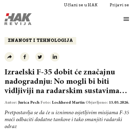
Učlani se u HAK
Prijavi se
Život
Razgovori
ZNANOST I TEHNOLOGIJA
Izraelski F-35 dobit će značajnu
nadogradnju: No mogli bi biti
vidljiviji na radarskim sustavima…
Autor:
Jurica Pech
Foto:
Lockheed Martin
Objavljeno:
15.05.2026.
Pretpostavlja se da će u iznimno osjetljivim misijama F-35
moći odbaciti dodatne tankove i tako smanjiti radarski
odraz