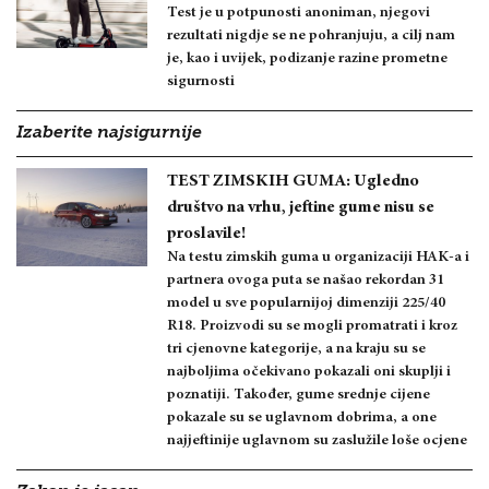
Test je u potpunosti anoniman, njegovi
rezultati nigdje se ne pohranjuju, a cilj nam
je, kao i uvijek, podizanje razine prometne
sigurnosti
Izaberite najsigurnije
TEST ZIMSKIH GUMA: Ugledno
društvo na vrhu, jeftine gume nisu se
proslavile!
Na testu zimskih guma u organizaciji HAK-a i
partnera ovoga puta se našao rekordan 31
model u sve popularnijoj dimenziji 225/40
R18. Proizvodi su se mogli promatrati i kroz
tri cjenovne kategorije, a na kraju su se
najboljima očekivano pokazali oni skuplji i
poznatiji. Također, gume srednje cijene
pokazale su se uglavnom dobrima, a one
najjeftinije uglavnom su zaslužile loše ocjene