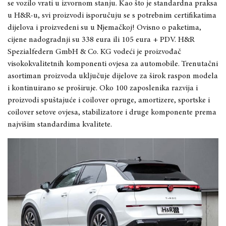
se vozilo vrati u izvornom stanju. Kao što je standardna praksa
u H&R-u, svi proizvodi isporučuju se s potrebnim certifikatima
dijelova i proizvedeni su u Njemačkoj! Ovisno o paketima,
cijene nadogradnji su 338 eura ili 105 eura + PDV. H&R
Spezialfedern GmbH & Co. KG vodeći je proizvođač
visokokvalitetnih komponenti ovjesa za automobile. Trenutačni
asortiman proizvoda uključuje dijelove za širok raspon modela
i kontinuirano se proširuje. Oko 100 zaposlenika razvija i
proizvodi spuštajuće i coilover opruge, amortizere, sportske i
coilover setove ovjesa, stabilizatore i druge komponente prema
najvišim standardima kvalitete.