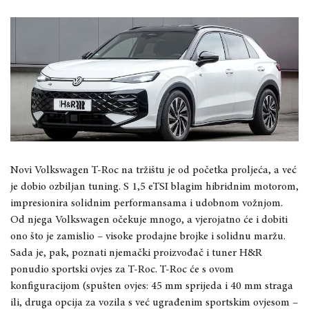
Novi Volkswagen T-Roc na tržištu je od početka proljeća, a već
je dobio ozbiljan tuning. S 1,5 eTSI blagim hibridnim motorom,
impresionira solidnim performansama i udobnom vožnjom.
Od njega Volkswagen očekuje mnogo, a vjerojatno će i dobiti
ono što je zamislio – visoke prodajne brojke i solidnu maržu.
Sada je, pak, poznati njemački proizvođač i tuner H&R
ponudio sportski ovjes za T-Roc. T-Roc će s ovom
konfiguracijom (spušten ovjes: 45 mm sprijeda i 40 mm straga
ili, druga opcija za vozila s već ugrađenim sportskim ovjesom –