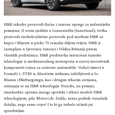
H&R također proizvodi tlačne i zatezne opruge za industrijsku
primjenu. U svom sjedištu u Lennestadtu (Sauerland), tvrtka
proizvodi visokokvalitetne proizvode pod markom H&R za
kupce i klijente u preko 70 zemalja diljem svijeta. H&R je
zastupljen u Sjevernoj Americi i Velikoj Britaniji putem
vlastitih podružnica. H&R predstavlja intenzivan transfer
tehnologije iz međunarodnog motosporta u razvoj inovativnih
komponenti ovjesa za cestovne automobile. Vodeći timovi u
Formuli 1, DTM-u, klasičnim utrkama izdržljivosti u Le
Mansu i Nürburgringu, kao i drugim trkaćim serijama,
oslanjaju se na H&R tehnologiju. Porsche, na primjer,
standardno oprema mnoge sportske i trkaće modele H&R
tehnologijom, piše Motor1.de. Dakle, nema podnih vizualnih
detalja, nego samo ovjes! I to bi ga trebalo učiniti još
sposobnijim.