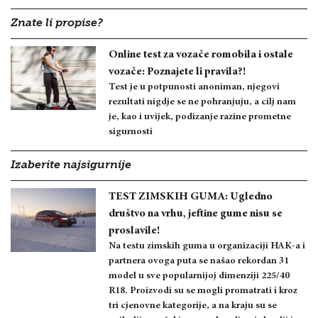
Znate li propise?
Online test za vozače romobila i ostale
vozače: Poznajete li pravila?!
Test je u potpunosti anoniman, njegovi
rezultati nigdje se ne pohranjuju, a cilj nam
je, kao i uvijek, podizanje razine prometne
sigurnosti
Izaberite najsigurnije
TEST ZIMSKIH GUMA: Ugledno
društvo na vrhu, jeftine gume nisu se
proslavile!
Na testu zimskih guma u organizaciji HAK-a i
partnera ovoga puta se našao rekordan 31
model u sve popularnijoj dimenziji 225/40
R18. Proizvodi su se mogli promatrati i kroz
tri cjenovne kategorije, a na kraju su se