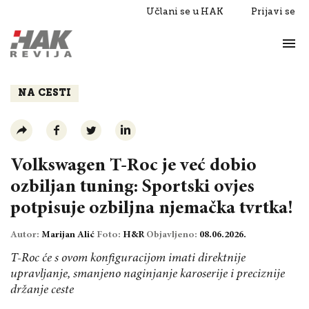
Učlani se u HAK
Prijavi se
Život
Razgovori
NA CESTI
Volkswagen T-Roc je već dobio
ozbiljan tuning: Sportski ovjes
potpisuje ozbiljna njemačka tvrtka!
Autor:
Marijan Alić
Foto:
H&R
Objavljeno:
08.06.2026.
T-Roc će s ovom konfiguracijom imati direktnije
upravljanje, smanjeno naginjanje karoserije i preciznije
držanje ceste