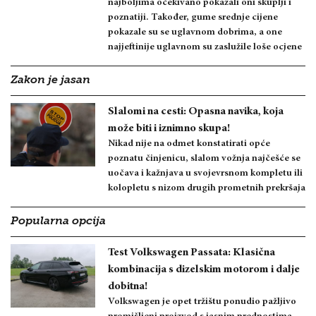
najboljima očekivano pokazali oni skuplji i
poznatiji. Također, gume srednje cijene
pokazale su se uglavnom dobrima, a one
najjeftinije uglavnom su zaslužile loše ocjene
Zakon je jasan
Slalomi na cesti: Opasna navika, koja
može biti i iznimno skupa!
Nikad nije na odmet konstatirati opće
poznatu činjenicu, slalom vožnja najčešće se
uočava i kažnjava u svojevrsnom kompletu ili
kolopletu s nizom drugih prometnih prekršaja
Popularna opcija
Test Volkswagen Passata: Klasična
kombinacija s dizelskim motorom i dalje
dobitna!
Volkswagen je opet tržištu ponudio pažljivo