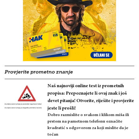
Provjerite prometno znanje
Naš najnoviji online test iz prometnih
propisa: Prepoznajete li ovaj znak i još
devet pitanja! Otvorite, riješite i provjerite
jeste li prošli!
Dobro razmislite o svakom i klikom miša ili
prstom na pametnom telefonu označite
kvadratić s odgovorom za koji mislite da je
točan