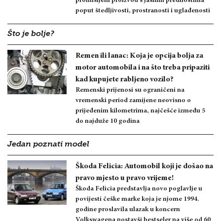
promišljeni proizvod s jasnim prednostima
poput štedljivosti, prostranosti i uglađenosti
Što je bolje?
Remen ili lanac: Koja je opcija bolja za
motor automobila i na što treba pripaziti
kad kupujete rabljeno vozilo?
Remenski prijenosi su ograničeni na
vremenski period zamijene neovisno o
prijeđenim kilometrima, najčešće između 5
do najduže 10 godina
Jedan poznati model
Škoda Felicia: Automobil koji je došao na
pravo mjesto u pravo vrijeme!
Škoda Felicia predstavlja novo poglavlje u
povijesti češke marke koja je njome 1994.
godine proslavila ulazak u koncern
Volkswagena postavši bestseler na više od 60