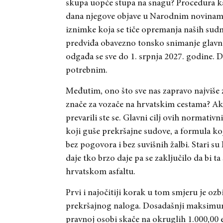
skupa uopće stupa na snagu? Procedura k
dana njegove objave u Narodnim novinama
iznimke koja se tiče opremanja naših sudn
predviđa obavezno tonsko snimanje glavn
odgađa se sve do 1. srpnja 2027. godine. 
potrebnim.
Međutim, ono što sve nas zapravo najviše z
znače za vozače na hrvatskim cestama? Ako
prevarili ste se. Glavni cilj ovih normati
koji guše prekršajne sudove, a formula koj
bez pogovora i bez suvišnih žalbi. Stari su 
daje tko brzo daje pa se zaključilo da bi t
hrvatskom asfaltu.
Prvi i najočitiji korak u tom smjeru je ozb
prekršajnog naloga. Dosadašnji maksimum
pravnoj osobi skače na okruglih 1.000,00 e