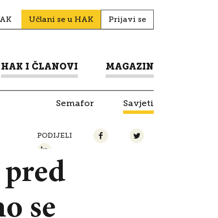
HAK
Učlani se u HAK
Prijavi se
HAK I ČLANOVI
MAGAZIN
Semafor
Savjeti
PODIJELI
 pred
o se