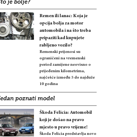
to je bolje?
Remen ili lanac: Koja je
opcija bolja za motor
automobila i na što treba
pripaziti kad kupujete
rabljeno vozilo?
Remenski prijenosi su
ograničeni na vremenski
period zamijene neovisno o
prijeđenim kilometrima,
najčešće između 5 do najduže
10 godina
Jedan poznati model
Škoda Felicia: Automobil
koji je došao na pravo
mjesto u pravo vrijeme!
Škoda Felicia predstavlja novo