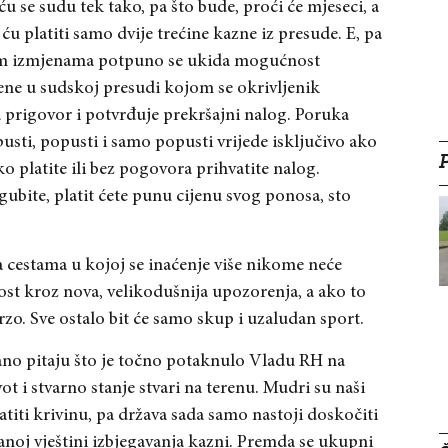
u se sudu tek tako, pa što bude, proći će mjeseci, a
u platiti samo dvije trećine kazne iz presude. E, pa
Ovim izmjenama potpuno se ukida mogućnost
čene u sudskoj presudi kojom se okrivljenik
a prigovor i potvrđuje prekršajni nalog. Poruka
pusti, popusti i samo popusti vrijede isključivo ako
platite ili bez pogovora prihvatite nalog.
zgubite, platit ćete punu cijenu svog ponosa, sto
 cestama u kojoj se inaćenje više nikome neće
lost kroz nova, velikodušnija upozorenja, a ako to
 brzo. Sve ostalo bit će samo skup i uzaludan sport.
vdano pitaju što je točno potaknulo Vladu RH na
t i stvarno stanje stvari na terenu. Mudri su naši
atiti krivinu, pa država sada samo nastoji doskočiti
anoj vještini izbjegavanja kazni. Premda se ukupni