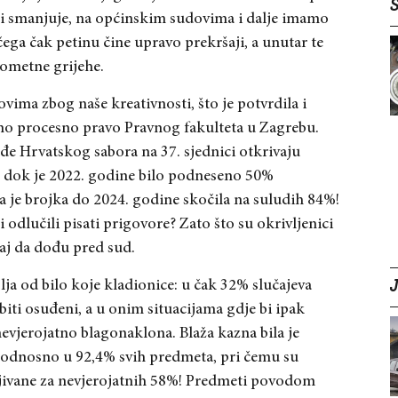
Š
ji smanjuje, na općinskim sudovima i dalje imamo
ega čak petinu čine upravo prekršaji, a unutar te
ometne grijehe.
vima zbog naše kreativnosti, što je potvrdila i
eno procesno pravo Pravnog fakulteta u Zagrebu.
e Hrvatskog sabora na 37. sjednici otkrivaju
 dok je 2022. godine bilo podneseno 50%
a je brojka do 2024. godine skočila na suludih 84%!
 odlučili pisati prigovore? Zato što su okrivljenici
aj da dođu pred sud.
bolja od bilo koje kladionice: u čak 32% slučajeva
iti osuđeni, a u onim situacijama gdje bi ipak
nevjerojatno blagonaklona. Blaža kazna bila je
 odnosno u 92,4% svih predmeta, pri čemu su
ivane za nevjerojatnih 58%! Predmeti povodom