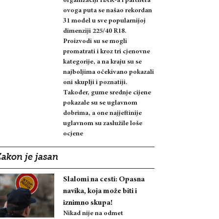
organizaciji HAK-a i partnera
ovoga puta se našao rekordan
31 model u sve popularnijoj
dimenziji 225/40 R18.
Proizvodi su se mogli
promatrati i kroz tri cjenovne
kategorije, a na kraju su se
najboljima očekivano pokazali
oni skuplji i poznatiji.
Također, gume srednje cijene
pokazale su se uglavnom
dobrima, a one najjeftinije
uglavnom su zaslužile loše
ocjene
Zakon je jasan
Slalomi na cesti: Opasna
navika, koja može biti i
iznimno skupa!
Nikad nije na odmet