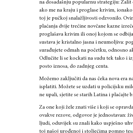
na dosadašnju popularnu strategiju: Žalit ć
ako me na kraju i proglase krivim, ionako ć
toj je pučkoj snalažljivosti odzvonilo. 
plaćanja dvije trećine novčane kazne izre
proglašava krivim ili onoj kojom se odbij
sustava je kristalno jasna i neumoljiva: po
surađujete odmah na početku, odnosno ako 
Odlučite li se kockati na sudu tek tako i i
posto iznosa, do zadnjeg centa.
Možemo zaključiti da nas čeka nova era na
isplatiti. Možete se uzdati u policijsku mi
ne upali, sjetite se starih Latina i plaćajte
Za one koji žele znati više i koji se opra
ovakve rezove, odgovor je jednostavan: živo
ljudi, oduvijek su znali kako uspješno uhv
toj našoj urođenoj i stoljećima pomno tes