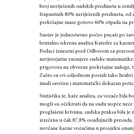
broj neriješenih sudskih predmeta u zeml
frapantnih 80% neriješenih predmeta, od č
prekršajne mase gotovo 60% otpada na pr
Sustav je jednostavno počeo pucati po šavo
brutalno iskrena analiza Katedre za kazn
Podaci izneseni pred Odborom za pravosuđ
nevjerojatne razmjere sudske matematike:
prigovora na obvezne prekršajne naloge, t
Zašto su svi odjednom postali tako hrabri i
imali savršen i matematički dokazan potic
Statistika je, kaže analiza, za vozače bila 
mogli su očekivati da na sudu uopće neće b
proglašeni krivima, sudska praksa bila je 
izrečena u čak 87,8% osuđujućih presuda,
novčane kazne vozačima u prosjeku smanj