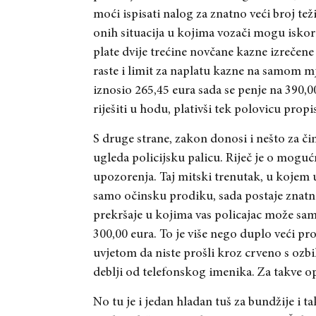
moći ispisati nalog za znatno veći broj tež
onih situacija u kojima vozači mogu isko
plate dvije trećine novčane kazne izreče
raste i limit za naplatu kazne na samom m
iznosio 265,45 eura sada se penje na 390,0
riješiti u hodu, plativši tek polovicu prop
S druge strane, zakon donosi i nešto za či
ugleda policijsku palicu. Riječ je o moguć
upozorenja. Taj mitski trenutak, u kojem u
samo očinsku prodiku, sada postaje znat
prekršaje u kojima vas policajac može samo
300,00 eura. To je više nego duplo veći pro
uvjetom da niste prošli kroz crveno s ozb
deblji od telefonskog imenika. Za takve o
No tu je i jedan hladan tuš za bundžije i t