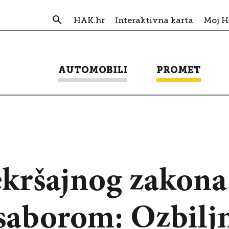
HAK.hr
Interaktivna karta
Moj 
AUTOMOBILI
PROMET
ekršajnog zakona
saborom: Ozbiljn