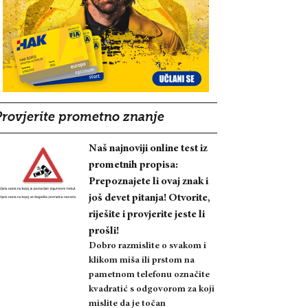
Provjerite prometno znanje
Naš najnoviji online test iz
prometnih propisa:
Prepoznajete li ovaj znak i
još devet pitanja! Otvorite,
riješite i provjerite jeste li
prošli!
Dobro razmislite o svakom i
klikom miša ili prstom na
pametnom telefonu označite
kvadratić s odgovorom za koji
mislite da je točan