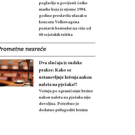
poglavlje u povijesti češke
marke koja je njome 1994.
godine proslavila ulazak u
koncern Volkswagena
postavši bestseler na više od
60 svjetskih tržišta
Prometne nesreće
Dva slučaja iz sudske
prakse: Kako se
ustanovljuje krivnja nakon
naleta na pješaka?!
Vožnja po ograničenju brzine
nakon naleta na pješaka nije
dovoljna. Potrebno je
dodatno prilagoditi brzinu