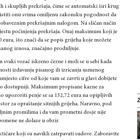
ih i skupljih prekršaja, čime se automatski širi krug
ristiti onu svima omiljenu zakonsku pogodnost da
ne obaveznim prekršajnim nalogom. Na sličan način
jestu počinjenja prekršaja. Onaj maksimum koji je
0 eura, što znači da se popis grijeha koje možete
isanog iznosa, značajno produljuje.
m svaki vozač iskreno čezne i moli se u sebi kada
nosti izdavanja pisanog ili izricanja usmenog
mjesto cifre od koje vam se zavrti u glavi dobijete
no dostupniji. Maksimum propisane kazne za
 upozoriti penje se sa 132,72 eura na opipljivih
stor za opraštanje sitnijih grijeha. Naravno, pod
iljnim promilima i da vam prometni dosje nije
pomene ne dolaze u obzir.
aktičare koji su navikli zatrpavati sudove. Zaboravite