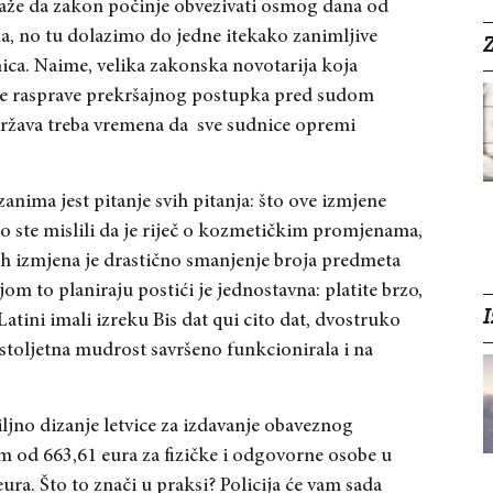
aže da zakon počinje obvezivati osmog dana od
, no tu dolazimo do jedne itekako zanimljive
Z
ica. Naime, velika zakonska novotarija koja
e rasprave prekršajnog postupka pred sudom
Država treba vremena da sve sudnice opremi
anima jest pitanje svih pitanja: što ove izmjene
 ste mislili da je riječ o kozmetičkim promjenama,
vnih izmjena je drastično smanjenje broja predmeta
om to planiraju postići je jednostavna: platite brzo,
I
Latini imali izreku Bis dat qui cito dat, dvostruko
a stoljetna mudrost savršeno funkcionirala i na
iljno dizanje letvice za izdavanje obaveznog
 od 663,61 eura za fizičke i odgovorne osobe u
ura. Što to znači u praksi? Policija će vam sada