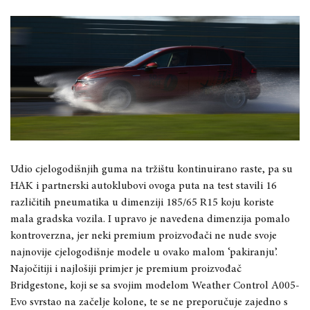
Udio cjelogodišnjih guma na tržištu kontinuirano raste, pa su
HAK i partnerski autoklubovi ovoga puta na test stavili 16
različitih pneumatika u dimenziji 185/65 R15 koju koriste
mala gradska vozila. I upravo je navedena dimenzija pomalo
kontroverzna, jer neki premium proizvođači ne nude svoje
najnovije cjelogodišnje modele u ovako malom ‘pakiranju’.
Najočitiji i najlošiji primjer je premium proizvođač
Bridgestone, koji se sa svojim modelom Weather Control A005-
Evo svrstao na začelje kolone, te se ne preporučuje zajedno s