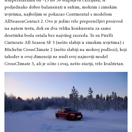
temperaturama od -15 do 50 stupnjeva Celzijusa, te
podjednako dobro balansirati u suhim, mokrim i zimskim
uvjetima, najboljim se pokazao Continental s modelom
AllSeasonContact 2. Ovo je jedini vrlo preporučljivi proizvod
na našem testu, dok su dva velika konkurenta za samo
desetinku boda ostala bez najvišeg razreda. To su Pirelli
Cinturato All Season SF 3 (nešto slabiji u zimskim uvjetima) i
Michelin CrossClimate 2 (nešto slabiji na mokroj podlozi), koji
također u ovoj dimenziji ne nudi svoj najnoviji model
CrossClimate 3, ali je očito i ovaj, nešto stariji, vrlo kvalitetan.