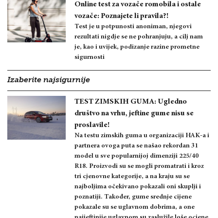
Online test za vozače romobila i ostale
vozače: Poznajete li pravila?!
Test je u potpunosti anoniman, njegovi
rezultati nigdje se ne pohranjuju, a cilj nam
je, kao i uvijek, podizanje razine prometne
sigurnosti
Izaberite najsigurnije
TEST ZIMSKIH GUMA: Ugledno
društvo na vrhu, jeftine gume nisu se
proslavile!
Na testu zimskih guma u organizaciji HAK-a i
partnera ovoga puta se našao rekordan 31
model u sve popularnijoj dimenziji 225/40
R18. Proizvodi su se mogli promatrati i kroz
tri cjenovne kategorije, a na kraju su se
najboljima očekivano pokazali oni skuplji i
poznatiji. Također, gume srednje cijene
pokazale su se uglavnom dobrima, a one
najjeftinije uglavnom su zaslužile loše ocjene