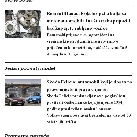
Što je bolje?
Remen ili lanac: Koja je opcija bolja za
motor automobila i na što treba pripaziti
kad kupujete rabljeno vozilo?
Remenski prijenosi su ograničeni na
vremenski period zamijene neovisno o
prijeđenim kilometrima, najčešće između 5
do najduže 10 godina
Jedan poznati model
Škoda Felicia: Automobil koji je došao na
pravo mjesto u pravo vrijeme!
Škoda Felicia predstavlja novo poglavlje u
povijesti češke marke koja je njome 1994.
godine proslavila ulazak u koncern
Volkswagena postavši bestseler na više od 60
svjetskih tržišta
Prometne nesreće