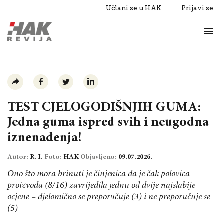
Učlani se u HAK
Prijavi se
Život
Razgovori
TEST CJELOGODIŠNJIH GUMA:
Jedna guma ispred svih i neugodna
iznenađenja!
Autor:
R. I.
Foto:
HAK
Objavljeno:
09.07.2026.
Ono što mora brinuti je činjenica da je čak polovica
proizvoda (8/16) zavrijedila jednu od dvije najslabije
ocjene – djelomično se preporučuje (3) i ne preporučuje se
(5)