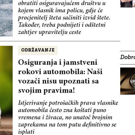
obratiti osiguravajućem društvu u
kojem vlasnik ima policu, gdje će
procjenitelj šteta sačiniti izvid štete.
Također, treba podnijeti i odštetni
zahtjev upravitelju ceste
ODRŽAVANJE
Dobro
Osiguranja i jamstveni
rokovi automobila: Naši
vozači nisu upoznati sa
svojim pravima!
Istjerivanje potrošačkih prava vlasnike
automobila često zna koštati puno
vremena i živaca, no unatoč brojnim
zaprekama na tom putu definitivno se
isplati