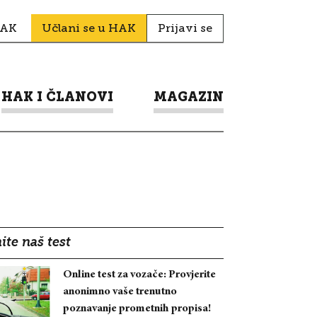
HAK
Učlani se u HAK
Prijavi se
HAK I ČLANOVI
MAGAZIN
ite naš test
Online test za vozače: Provjerite
anonimno vaše trenutno
poznavanje prometnih propisa!