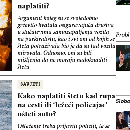
naplatiti?
Argument kojeg su se svojedobno
grčevito hvatala osiguravajuća društva
u slučajevima samozapaljenja vozila
Probl
na parkiralištu, kao i svi oni od kojih se
šteta potraživala bio je da su tad vozila
mirovala. Odnosno, oni su bili
mišljenja da ne moraju nadoknaditi
štetu
SAVJETI
Kako naplatiti štetu kad rupa
Slobo
na cesti ili ‘ležeći policajac’
ošteti auto?
Oštećenje treba prijaviti policiji, te se