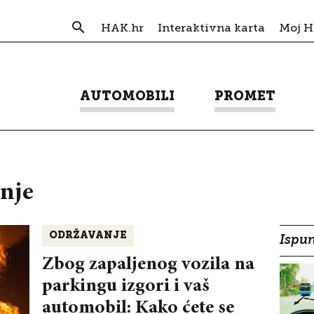
HAK.hr
Interaktivna karta
Moj 
AUTOMOBILI
PROMET
nje
ODRŽAVANJE
Ispun
Zbog zapaljenog vozila na
parkingu izgori i vaš
automobil: Kako ćete se