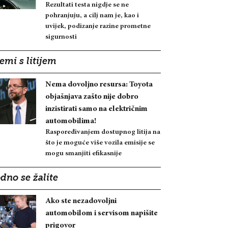
Rezultati testa nigdje se ne
pohranjuju, a cilj nam je, kao i
uvijek, podizanje razine prometne
sigurnosti
emi s litijem
Nema dovoljno resursa: Toyota
objašnjava zašto nije dobro
inzistirati samo na električnim
automobilima!
Raspoređivanjem dostupnog litija na
što je moguće više vozila emisije se
mogu smanjiti efikasnije
dno se žalite
Ako ste nezadovoljni
automobilom i servisom napišite
prigovor