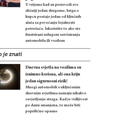
U vrijeme kad su proizvodi sve
sličniji jedan drugome, briga o
kupcu postaje jedan od ključnih
alata za povećanje lojalnosti
potrošača. Iskoristite to ako ste
frustrirani uslugom servisiranja
automobila ili vozilom
 je znati
Dnevna svjetla na vozilima su
iznimno korisna, ali ona kriju
jedan sigurnosni rizik!
Mnogi automobili s uključenim
dnevnim svjetlima nemaju nikakvo
osvjetljenje straga. Kad je vidljivost
po danu smanjena, to može biti
poprilično opasno