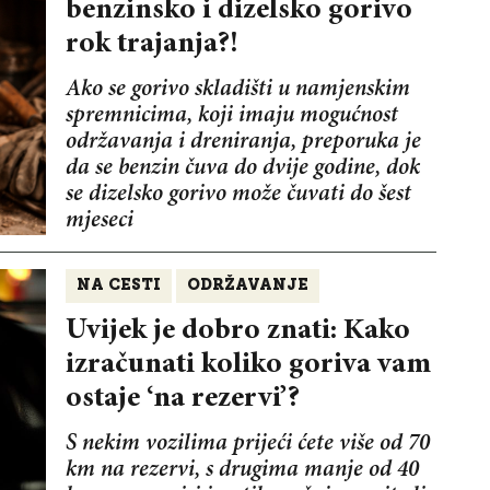
benzinsko i dizelsko gorivo
rok trajanja?!
Ako se gorivo skladišti u namjenskim
spremnicima, koji imaju mogućnost
održavanja i dreniranja, preporuka je
da se benzin čuva do dvije godine, dok
se dizelsko gorivo može čuvati do šest
mjeseci
NA CESTI
ODRŽAVANJE
Uvijek je dobro znati: Kako
izračunati koliko goriva vam
ostaje ‘na rezervi’?
S nekim vozilima prijeći ćete više od 70
km na rezervi, s drugima manje od 40