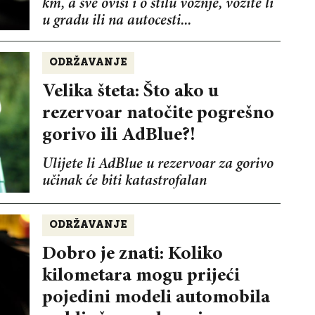
km, a sve ovisi i o stilu vožnje, vozite li
u gradu ili na autocesti...
ODRŽAVANJE
Velika šteta: Što ako u
rezervoar natočite pogrešno
gorivo ili AdBlue?!
Ulijete li AdBlue u rezervoar za gorivo
učinak će biti katastrofalan
ODRŽAVANJE
Dobro je znati: Koliko
kilometara mogu prijeći
pojedini modeli automobila