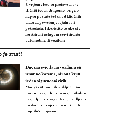
U vrijeme kad su proizvodi sve
sličniji jedan drugome, briga o
kupcu postaje jedan od ključnih
alata za povećanje lojalnosti
potrošača. Iskoristite to ako ste
frustrirani uslugom servisiranja
automobila ili vozilom
 je znati
Dnevna svjetla na vozilima su
iznimno korisna, ali ona kriju
jedan sigurnosni rizik!
Mnogi automobili s uključenim
dnevnim svjetlima nemaju nikakvo
osvjetljenje straga. Kad je vidljivost
po danu smanjena, to može biti
poprilično opasno