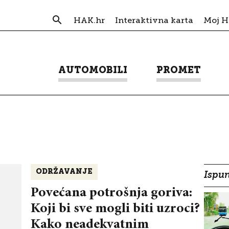
HAK.hr
Interaktivna karta
Moj 
AUTOMOBILI
PROMET
ODRŽAVANJE
Ispun
Povećana potrošnja goriva:
Koji bi sve mogli biti uzroci?
Kako neadekvatnim