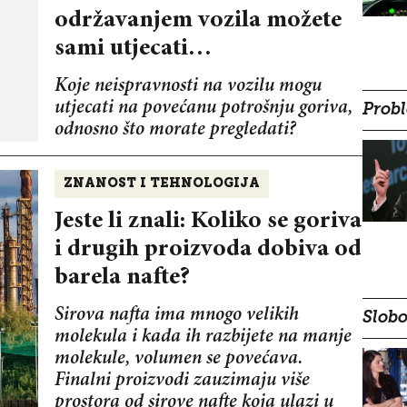
održavanjem vozila možete
sami utjecati…
Koje neispravnosti na vozilu mogu
utjecati na povećanu potrošnju goriva,
Probl
odnosno što morate pregledati?
ZNANOST I TEHNOLOGIJA
Jeste li znali: Koliko se goriva
i drugih proizvoda dobiva od
barela nafte?
Sirova nafta ima mnogo velikih
Slobo
molekula i kada ih razbijete na manje
molekule, volumen se povećava.
Finalni proizvodi zauzimaju više
prostora od sirove nafte koja ulazi u