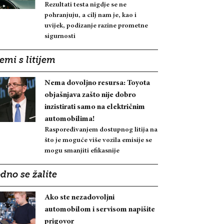
Rezultati testa nigdje se ne
pohranjuju, a cilj nam je, kao i
uvijek, podizanje razine prometne
sigurnosti
emi s litijem
Nema dovoljno resursa: Toyota
objašnjava zašto nije dobro
inzistirati samo na električnim
automobilima!
Raspoređivanjem dostupnog litija na
što je moguće više vozila emisije se
mogu smanjiti efikasnije
dno se žalite
Ako ste nezadovoljni
automobilom i servisom napišite
prigovor