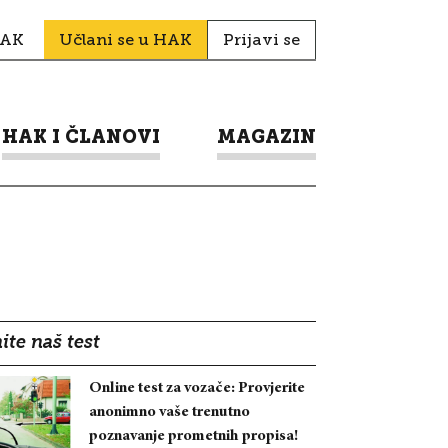
HAK
Učlani se u HAK
Prijavi se
HAK I ČLANOVI
MAGAZIN
ite naš test
Online test za vozače: Provjerite
anonimno vaše trenutno
poznavanje prometnih propisa!