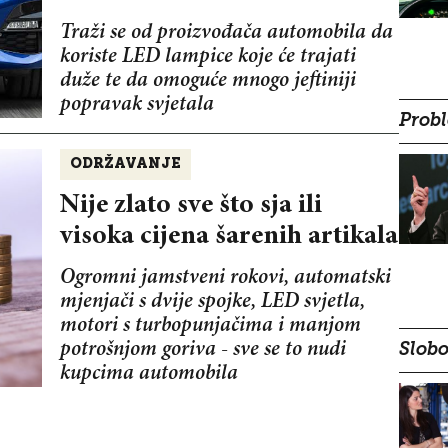
Traži se od proizvođača automobila da
koriste LED lampice koje će trajati
duže te da omoguće mnogo jeftiniji
popravak svjetala
Probl
ODRŽAVANJE
Nije zlato sve što sja ili
visoka cijena šarenih artikala
Ogromni jamstveni rokovi, automatski
mjenjači s dvije spojke, LED svjetla,
motori s turbopunjačima i manjom
potrošnjom goriva - sve se to nudi
Slobo
kupcima automobila