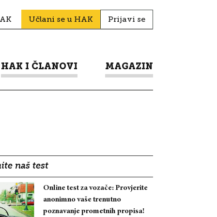
HAK
Učlani se u HAK
Prijavi se
HAK I ČLANOVI
MAGAZIN
ite naš test
Online test za vozače: Provjerite
anonimno vaše trenutno
poznavanje prometnih propisa!