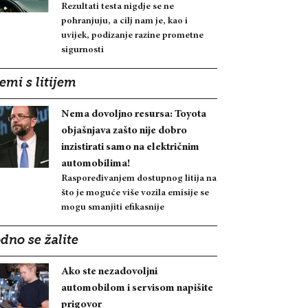
Rezultati testa nigdje se ne
pohranjuju, a cilj nam je, kao i
uvijek, podizanje razine prometne
sigurnosti
emi s litijem
Nema dovoljno resursa: Toyota
objašnjava zašto nije dobro
inzistirati samo na električnim
automobilima!
Raspoređivanjem dostupnog litija na
što je moguće više vozila emisije se
mogu smanjiti efikasnije
dno se žalite
Ako ste nezadovoljni
automobilom i servisom napišite
prigovor