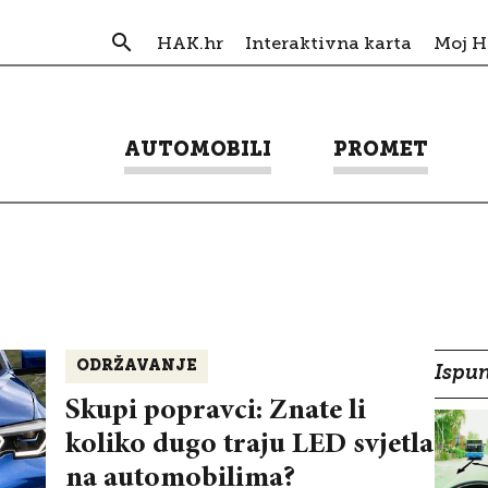
HAK.hr
Interaktivna karta
Moj 
AUTOMOBILI
PROMET
ODRŽAVANJE
Ispun
Skupi popravci: Znate li
koliko dugo traju LED svjetla
na automobilima?