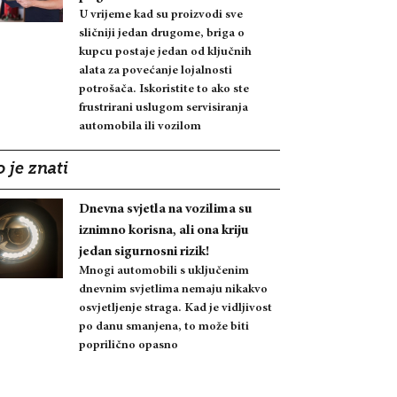
U vrijeme kad su proizvodi sve
sličniji jedan drugome, briga o
kupcu postaje jedan od ključnih
alata za povećanje lojalnosti
potrošača. Iskoristite to ako ste
frustrirani uslugom servisiranja
automobila ili vozilom
 je znati
Dnevna svjetla na vozilima su
iznimno korisna, ali ona kriju
jedan sigurnosni rizik!
Mnogi automobili s uključenim
dnevnim svjetlima nemaju nikakvo
osvjetljenje straga. Kad je vidljivost
po danu smanjena, to može biti
poprilično opasno