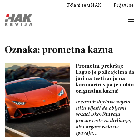
Učlani se u HAK
Prijavi se
Život
Razgovori
Oznaka: prometna kazna
Prometni prekršaj:
Lagao je policajcima da
juri na testiranje na
koronavirus pa je dobio
originalnu kaznu!
Iz raznih dijelova svijeta
stižu vijesti da obijesni
vozači iskorištavaju
prazne ceste za divljanje,
ali i organi reda ne
spavaju...