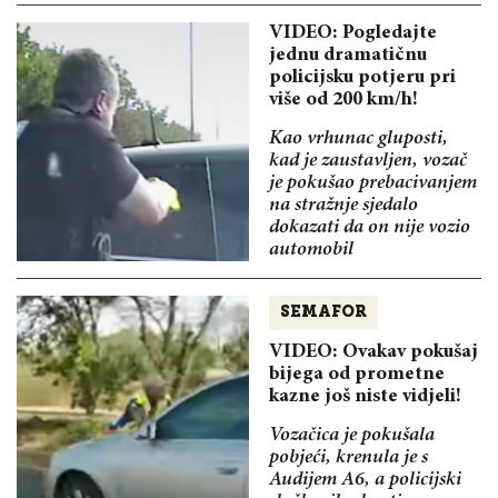
VIDEO: Pogledajte
jednu dramatičnu
policijsku potjeru pri
više od 200 km/h!
Kao vrhunac gluposti,
kad je zaustavljen, vozač
je pokušao prebacivanjem
na stražnje sjedalo
dokazati da on nije vozio
automobil
SEMAFOR
VIDEO: Ovakav pokušaj
bijega od prometne
kazne još niste vidjeli!
Vozačica je pokušala
pobjeći, krenula je s
Audijem A6, a policijski