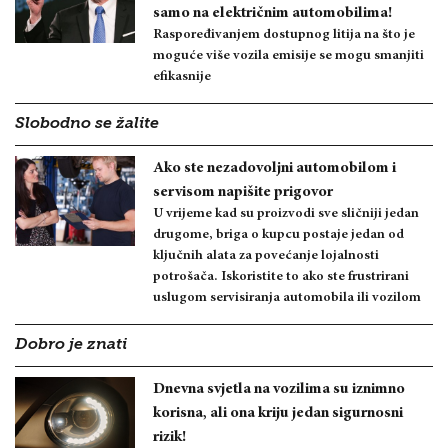
samo na električnim automobilima!
Raspoređivanjem dostupnog litija na što je
moguće više vozila emisije se mogu smanjiti
efikasnije
Slobodno se žalite
Ako ste nezadovoljni automobilom i
servisom napišite prigovor
U vrijeme kad su proizvodi sve sličniji jedan
drugome, briga o kupcu postaje jedan od
ključnih alata za povećanje lojalnosti
potrošača. Iskoristite to ako ste frustrirani
uslugom servisiranja automobila ili vozilom
Dobro je znati
Dnevna svjetla na vozilima su iznimno
korisna, ali ona kriju jedan sigurnosni
rizik!