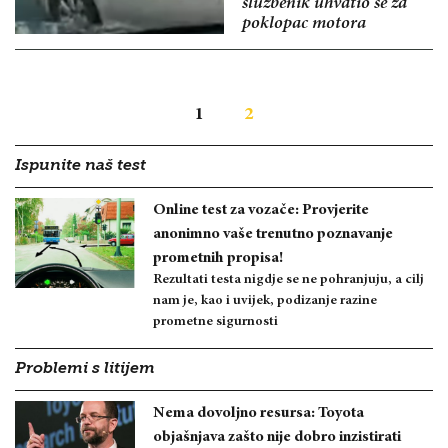
službenik uhvatio se za
poklopac motora
1
2
Ispunite naš test
Online test za vozače: Provjerite
anonimno vaše trenutno poznavanje
prometnih propisa!
Rezultati testa nigdje se ne pohranjuju, a cilj
nam je, kao i uvijek, podizanje razine
prometne sigurnosti
Problemi s litijem
Nema dovoljno resursa: Toyota
objašnjava zašto nije dobro inzistirati