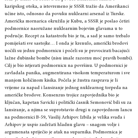
karipskog otoka, a istovremeno je SSSR tražio da Amerikanci
učine isto, odnosno da povuku nuklearni arsenal iz Turske.
Američka mornarica okružila je Kubu, a SSSR je poslao četiri
podmornice naoružane nuklearnim bojevim glavama u to
područje. Recept za katastrofu bio je tu, a sad je samo trebalo
pomiješati sve sastojke… I onda je krenulo, američki brodovi
uočili su jednu podmornicu i počeli su je provocirati bacajući
lažne dubinske bombe (nisu imale razornu moć pravih bombi).
Cilj je bio istjerati podmornicu na površinu. U podmornici je
zavladala panika, augmentirana visokom temperaturom i sve
manjom količinom kisika. Počela je žustra rasprava je li
vrijeme za napad i lansiranje jednog nuklearnog torpeda na
američke brodove. Konsenzus trojice zapovjednika bio je
ključan, kapetan Savicki i politički časnik Semonovič bili su za
lansiranje, a njima se suprotstavio drugi u zapovjednom lancu
na podmornici B-59, Vasilij Arhipov. Izbila je velika svađa i
Arhipov je uspio zadržati hladnu glavu – snagom volje i
argumenata spriječio je atak na suparnika. Podmornica je