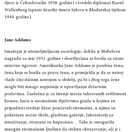
djece iz Čehoslovačke 1938. godine) i švedski diplomat Raoul
Wallenberg (spasio desetke tisuća židova u Mađarskoj tijekom
1944. godine).
Jane Addams
Smatraju je utemeljiteljicom sociologije, dobila je Nobelovu
nagradu za mir 1931. godine i desetljećima se borila za razne
mirovne ugovore. Amerikanka Jane Addams je posebna žena,
žena koja se borila za prava žena, a primijetila je da se ustroj
vlade čini sličnim ustrojem u obitelji, pa bi i zbog toga žene
mogle biti mnogo uspješnije u upravljanju državnim
poslovima. Zaslužna je za širenje mreža takozvanih settlement
houses, kuća u siromašnim dijelovima grada u kojima su
pripadnici srednje klase poučavali siromašne, u njima su
pokretane noćne škole, glazbene galerije, laboratoriji za
istraživanje, otvarane su kupaonice… Tako je omogućila
mnogim siromašnim ljudima da steknu obrazovanje, ali je i