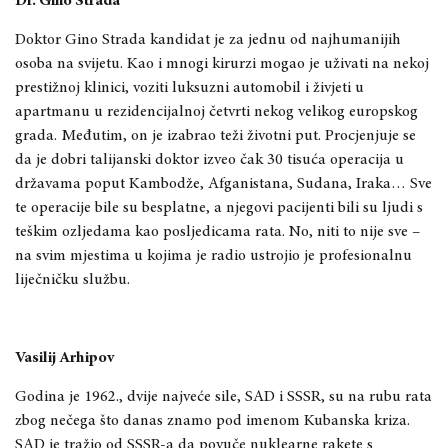
Dr. Gino Strada
Doktor Gino Strada kandidat je za jednu od najhumanijih
osoba na svijetu. Kao i mnogi kirurzi mogao je uživati na nekoj
prestižnoj klinici, voziti luksuzni automobil i živjeti u
apartmanu u rezidencijalnoj četvrti nekog velikog europskog
grada. Međutim, on je izabrao teži životni put. Procjenjuje se
da je dobri talijanski doktor izveo čak 30 tisuća operacija u
državama poput Kambodže, Afganistana, Sudana, Iraka… Sve
te operacije bile su besplatne, a njegovi pacijenti bili su ljudi s
teškim ozljedama kao posljedicama rata. No, niti to nije sve –
na svim mjestima u kojima je radio ustrojio je profesionalnu
liječničku službu.
Vasilij Arhipov
Godina je 1962., dvije najveće sile, SAD i SSSR, su na rubu rata
zbog nečega što danas znamo pod imenom Kubanska kriza.
SAD je tražio od SSSR-a da povuče nuklearne rakete s