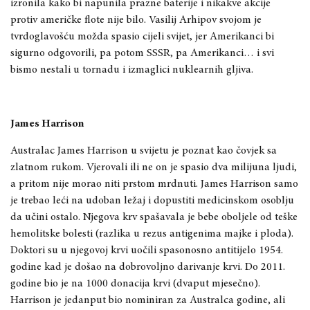
izronila kako bi napunila prazne baterije i nikakve akcije
protiv američke flote nije bilo. Vasilij Arhipov svojom je
tvrdoglavošću možda spasio cijeli svijet, jer Amerikanci bi
sigurno odgovorili, pa potom SSSR, pa Amerikanci… i svi
bismo nestali u tornadu i izmaglici nuklearnih gljiva.
James Harrison
Australac James Harrison u svijetu je poznat kao čovjek sa
zlatnom rukom. Vjerovali ili ne on je spasio dva milijuna ljudi,
a pritom nije morao niti prstom mrdnuti. James Harrison samo
je trebao leći na udoban ležaj i dopustiti medicinskom osoblju
da učini ostalo. Njegova krv spašavala je bebe oboljele od teške
hemolitske bolesti (razlika u rezus antigenima majke i ploda).
Doktori su u njegovoj krvi uočili spasonosno antitijelo 1954.
godine kad je došao na dobrovoljno darivanje krvi. Do 2011.
godine bio je na 1000 donacija krvi (dvaput mjesečno).
Harrison je jedanput bio nominiran za Australca godine, ali