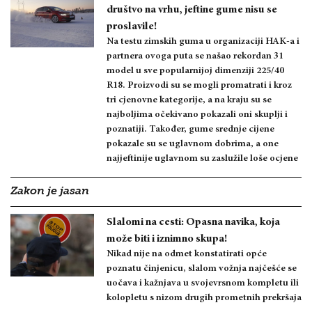
društvo na vrhu, jeftine gume nisu se
proslavile!
Na testu zimskih guma u organizaciji HAK-a i
partnera ovoga puta se našao rekordan 31
model u sve popularnijoj dimenziji 225/40
R18. Proizvodi su se mogli promatrati i kroz
tri cjenovne kategorije, a na kraju su se
najboljima očekivano pokazali oni skuplji i
poznatiji. Također, gume srednje cijene
pokazale su se uglavnom dobrima, a one
najjeftinije uglavnom su zaslužile loše ocjene
Zakon je jasan
Slalomi na cesti: Opasna navika, koja
može biti i iznimno skupa!
Nikad nije na odmet konstatirati opće
poznatu činjenicu, slalom vožnja najčešće se
uočava i kažnjava u svojevrsnom kompletu ili
kolopletu s nizom drugih prometnih prekršaja