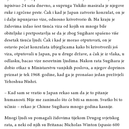
ispisivao 24 sata dnevno, a supruga Yukiko masirala je njegove
ruke i zgrčene prste. Čak i kad je Japan zatvorio konzulat, on je
i dalje ispunjavao vize, odnosno krivotvorio ih. Na kraju je
židovima izdao šest tisuća viza od kojih su mnoge bile
obiteljske i pretpostavlja se da je zbog Sugihare spašeno više
desetak tisuća ljudi. Čak i kad je morao otputovati, on je
ostavio pečat konzulata izbjeglicama kako bi krivotvorili još
viza, otputovali u Japan, pa u druge države, a čak je iz vlaka, u
odlasku, bacao vize nesretnim ljudima. Nakon rata Sugihara je
dobio otkaz u Ministarstvu vanjskih poslova, a njegov doprinos
priznat je tek 1968. godine, kad ga je pronašao jedan preživjeli
Yehoshua Nishri.
– Kad sam se vratio u Japan rekao sam da je to pitanje
humanosti. Nije me zanimalo što će biti sa mnom. Svatko bi to
učinio – rekao je Chiune Sugihara mnogo godina kasnije.
Mnogi ljudi su pomagali židovima tijekom Drugog svjetskog
rata, a neki od njih su Britanac Nicholas Winton (spasio 600