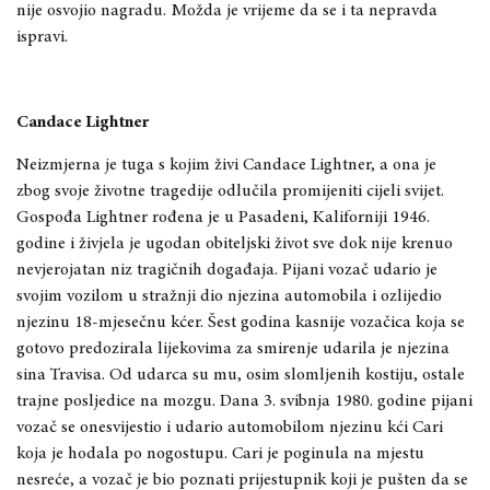
nije osvojio nagradu. Možda je vrijeme da se i ta nepravda
ispravi.
Candace Lightner
Neizmjerna je tuga s kojim živi Candace Lightner, a ona je
zbog svoje životne tragedije odlučila promijeniti cijeli svijet.
Gospođa Lightner rođena je u Pasadeni, Kaliforniji 1946.
godine i živjela je ugodan obiteljski život sve dok nije krenuo
nevjerojatan niz tragičnih događaja. Pijani vozač udario je
svojim vozilom u stražnji dio njezina automobila i ozlijedio
njezinu 18-mjesečnu kćer. Šest godina kasnije vozačica koja se
gotovo predozirala lijekovima za smirenje udarila je njezina
sina Travisa. Od udarca su mu, osim slomljenih kostiju, ostale
trajne posljedice na mozgu. Dana 3. svibnja 1980. godine pijani
vozač se onesvijestio i udario automobilom njezinu kći Cari
koja je hodala po nogostupu. Cari je poginula na mjestu
nesreće, a vozač je bio poznati prijestupnik koji je pušten da se