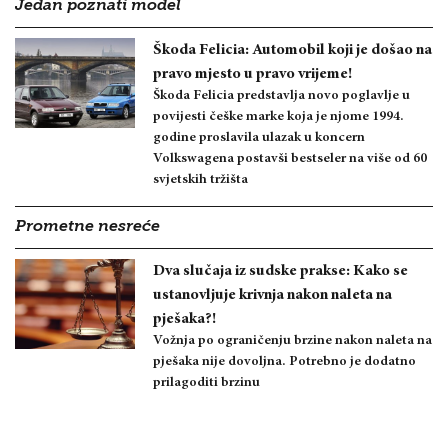
Jedan poznati model
Škoda Felicia: Automobil koji je došao na
pravo mjesto u pravo vrijeme!
Škoda Felicia predstavlja novo poglavlje u
povijesti češke marke koja je njome 1994.
godine proslavila ulazak u koncern
Volkswagena postavši bestseler na više od 60
svjetskih tržišta
Prometne nesreće
Dva slučaja iz sudske prakse: Kako se
ustanovljuje krivnja nakon naleta na
pješaka?!
Vožnja po ograničenju brzine nakon naleta na
pješaka nije dovoljna. Potrebno je dodatno
prilagoditi brzinu