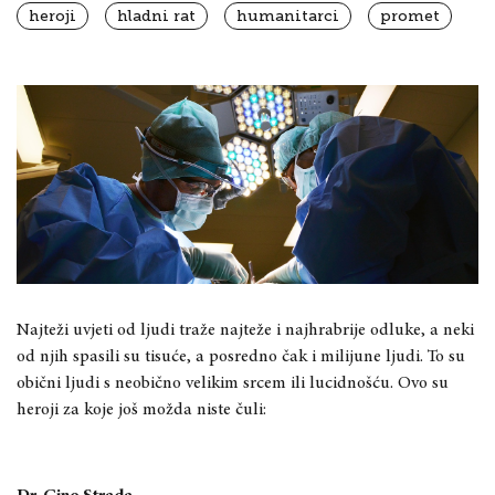
heroji
hladni rat
humanitarci
promet
Najteži uvjeti od ljudi traže najteže i najhrabrije odluke, a neki
od njih spasili su tisuće, a posredno čak i milijune ljudi. To su
obični ljudi s neobično velikim srcem ili lucidnošću. Ovo su
heroji za koje još možda niste čuli: