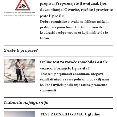
propisa: Prepoznajete li ovaj znak i još
devet pitanja! Otvorite, riješite i provjerite
jeste li prošli!
Dobro razmislite o svakom i klikom miša ili
prstom na pametnom telefonu označite
kvadratić s odgovorom za koji mislite da je
točan
Znate li propise?
Online test za vozače romobila i ostale
vozače: Poznajete li pravila?!
Test je u potpunosti anoniman, njegovi
rezultati nigdje se ne pohranjuju, a cilj nam
je, kao i uvijek, podizanje razine prometne
sigurnosti
Izaberite najsigurnije
TEST ZIMSKIH GUMA: Ugledno