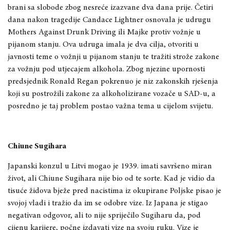
brani sa slobode zbog nesreće izazvane dva dana prije. Četiri
dana nakon tragedije Candace Lightner osnovala je udrugu
Mothers Against Drunk Driving ili Majke protiv vožnje u
pijanom stanju. Ova udruga imala je dva cilja, otvoriti u
javnosti teme o vožnji u pijanom stanju te tražiti strože zakone
za vožnju pod utjecajem alkohola. Zbog njezine upornosti
predsjednik Ronald Regan pokrenuo je niz zakonskih rješenja
koji su postrožili zakone za alkoholizirane vozače u SAD-u, a
posredno je taj problem postao važna tema u cijelom svijetu.
Chiune Sugihara
Japanski konzul u Litvi mogao je 1939. imati savršeno miran
život, ali Chiune Sugihara nije bio od te sorte. Kad je vidio da
tisuće židova bježe pred nacistima iz okupirane Poljske pisao je
svojoj vladi i tražio da im se odobre vize. Iz Japana je stigao
negativan odgovor, ali to nije spriječilo Sugiharu da, pod
cijenu karijere, počne izdavati vize na svoju ruku. Vize je