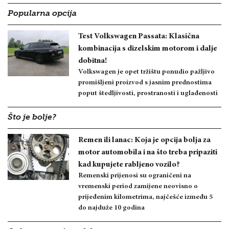
Popularna opcija
Test Volkswagen Passata: Klasična
kombinacija s dizelskim motorom i dalje
dobitna!
Volkswagen je opet tržištu ponudio pažljivo
promišljeni proizvod s jasnim prednostima
poput štedljivosti, prostranosti i uglađenosti
Što je bolje?
Remen ili lanac: Koja je opcija bolja za
motor automobila i na što treba pripaziti
kad kupujete rabljeno vozilo?
Remenski prijenosi su ograničeni na
vremenski period zamijene neovisno o
prijeđenim kilometrima, najčešće između 5
do najduže 10 godina