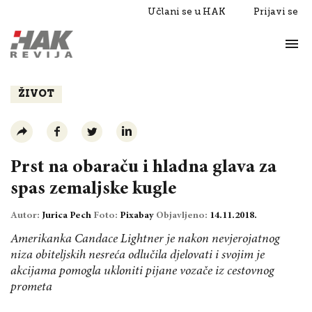
Učlani se u HAK
Prijavi se
Život
Razgovori
ŽIVOT
Prst na obaraču i hladna glava za
spas zemaljske kugle
Autor:
Jurica Pech
Foto:
Pixabay
Objavljeno:
14.11.2018.
Amerikanka Candace Lightner je nakon nevjerojatnog
niza obiteljskih nesreća odlučila djelovati i svojim je
akcijama pomogla ukloniti pijane vozače iz cestovnog
prometa