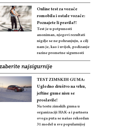
Online test za vozače
romobila i ostale vozače:
Poznajete li pravila?!
Test je u potpunosti
anoniman, njegovi rezultati
nigdje se ne pohranjuju, a cilj
nam je, kao i uvijek, podizanje
razine prometne sigurnosti
zaberite najsigurnije
TEST ZIMSKIH GUMA:
Ugledno društvo na vrhu,
jeftine gume nisu se
proslavile!
Na testu zimskih guma u
organizaciji HAK-a i partnera
ovoga puta se našao rekordan
31 model u sve popularnijoj