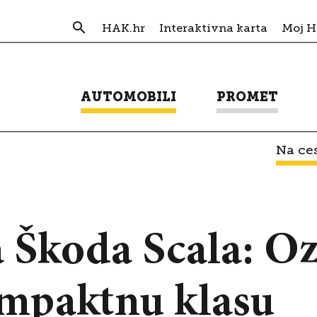
HAK.hr
Interaktivna karta
Moj 
AUTOMOBILI
PROMET
Na ces
 Škoda Scala: Oz
ompaktnu klasu