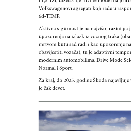
i 1,5 TSI, dizelaš 1,6 TDI te model na prir
Volkswagenovi agregati koji rade u raspo
6d-TEMP.
Aktivna sigurnost je na najvišoj razini pa
upozorenja na izlazk iz voznog traka (oba 
mrtvom kutu sad radi i kao upozorenje na v
obavijestiti vozača), tu je adaptivni temp
modernim automobilima. Drive Mode Selct 
Normal i Sport.
Za kraj, do 2025. godine Škoda najavljuje
je čak devet.