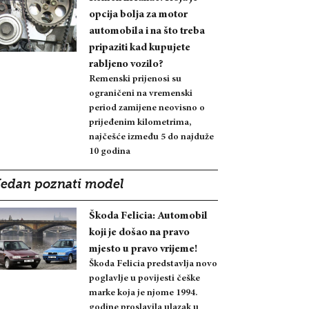
opcija bolja za motor
automobila i na što treba
pripaziti kad kupujete
rabljeno vozilo?
Remenski prijenosi su
ograničeni na vremenski
period zamijene neovisno o
prijeđenim kilometrima,
najčešće između 5 do najduže
10 godina
Jedan poznati model
Škoda Felicia: Automobil
koji je došao na pravo
mjesto u pravo vrijeme!
Škoda Felicia predstavlja novo
poglavlje u povijesti češke
marke koja je njome 1994.
godine proslavila ulazak u