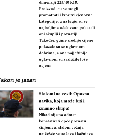
dimenziji 225/40 R18.
Proizvodi su se mogli
promatrati i kroz tri cjenovne
kategorije, a na kraju su se
najboljima očekivano pokazali
oni skuplji i poznatiji.
Također, gume srednje cijene
pokazale su se uglavnom
dobrima, a one najjeftinije
uglavnom su zaslužile loše
ocjene
Zakon je jasan
Slalomi na cesti: Opasna
navika, koja može biti i
iznimno skupa!
Nikad nije na odmet
konstatirati opće poznatu
činjenicu, slalom vožnja
najčešće se uočava i kažnjava