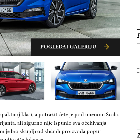
POGLEDAJ GALERIJU
POGLEDAJ GALERIJU
POGLEDAJ GALERIJU
aktnoj klasi, a potražit ćete je pod imenom Scala.
rijanta, ali sigurno nije ispunio sva očekivanja
 je bio skuplji od sličnih proizvoda poput
Z