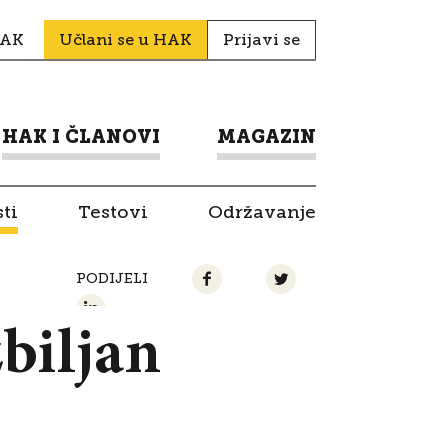
HAK
Učlani se u HAK
Prijavi se
HAK I ČLANOVI
MAGAZIN
ti
Testovi
Održavanje
PODIJELI
biljan