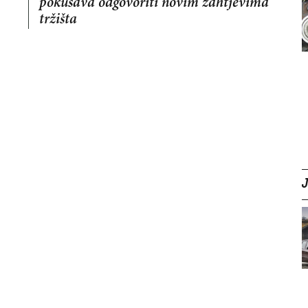
pokušava odgovoriti novim zahtjevima
tržišta