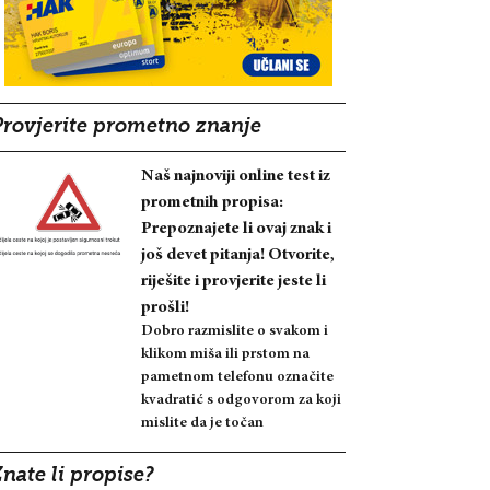
Provjerite prometno znanje
Naš najnoviji online test iz
prometnih propisa:
Prepoznajete li ovaj znak i
još devet pitanja! Otvorite,
riješite i provjerite jeste li
prošli!
Dobro razmislite o svakom i
klikom miša ili prstom na
pametnom telefonu označite
kvadratić s odgovorom za koji
mislite da je točan
nate li propise?