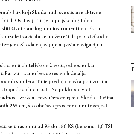
 nudio više luksuza.
omobil uz koji Škoda nudi sve sustave aktivne
u ili Ovctaviji. Tu je i opcijska digitalna
isliti život s analognim instrumentima. Ekran
konzole i za Scalu se može reći da je prvi Škodin
terijera.
Škoda najavljuje najveću navigaciju u
e skrasio u obiteljskom životu, odnosno kao
I
 Parizu – samo bez agresivnih detalja,
bočnih spojlera. Tu je prednja maska po uzoru na
niciraju dozu hrabrosti. Na poklopcu vrata
ripadnost izražena razvučenom rječju Škoda. Dužina
nih 265 cm, što obećava prostranu unutrašnjost.
eću se u rasponu od 95 do 150 KS (benzinci 1,0 TSI