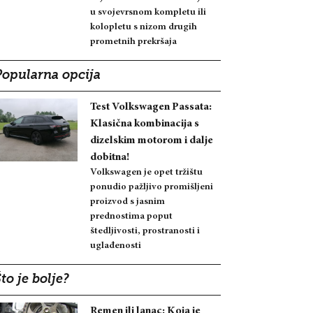
u svojevrsnom kompletu ili
kolopletu s nizom drugih
prometnih prekršaja
Popularna opcija
Test Volkswagen Passata:
Klasična kombinacija s
dizelskim motorom i dalje
dobitna!
Volkswagen je opet tržištu
ponudio pažljivo promišljeni
proizvod s jasnim
prednostima poput
štedljivosti, prostranosti i
uglađenosti
to je bolje?
Remen ili lanac: Koja je