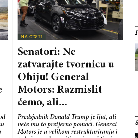
NA CESTI
Senatori: Ne
zatvarajte tvornicu u
Ohiju! General
e
Motors: Razmislit
ćemo, ali...
od
Predsjednik Donald Trump je ljut, ali
Š
nu
neće mu to pretjerno pomoći. General
a
Motors je u velikom restrukturiranju i