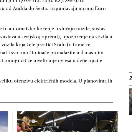
odni plin 1,0 G-TEC sa 90 KS). Sve su to
nu od Audija do Seata. i ispunjavaju normu Euro
 je tu automatsko kočenje u slučaju nužde, sustav
sustava u serijskoj opremi), upozorenje na vozila u
ozila koja žele prestići Scalu (o tome će
omat i svo ono što inače pronalazite u današnjim
omogućit će niveliranje ovjesa u dvije opcije
 veliku ofenzivu električnih modela. U planovima ih