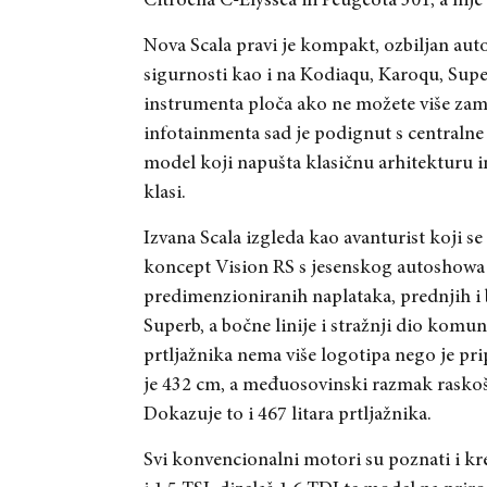
Citroena C-Elyssea ili Peugeota 301, a nije
Nova Scala pravi je kompakt, ozbiljan aut
sigurnosti kao i na Kodiaqu, Karoqu, Superb
instrumenta ploča ako ne možete više zam
infotainmenta sad je podignut s centralne 
model koji napušta klasičnu arhitekturu in
klasi.
Izvana Scala izgleda kao avanturist koji s
koncept Vision RS s jesenskog autoshowa u
predimenzioniranih naplataka, prednjih i 
Superb, a bočne linije i stražnji dio komu
prtljažnika nema više logotipa nego je p
je 432 cm, a međuosovinski razmak raskoš
Dokazuje to i 467 litara prtljažnika.
Svi konvencionalni motori su poznati i kr