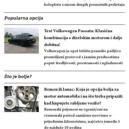
kolopletu s nizom drugih prometnih prekršaja
Popularna opcija
Test Volkswagen Passata: Klasična
kombinacija s dizelskim motorom i dalje
dobitna!
Volkswagen je opet tržištu ponudio pažljivo
promišljeni proizvod s jasnim prednostima
poput štedljivosti, prostranosti i uglađenosti
Što je bolje?
Remen ili lanac: Koja je opcija bolja za
motor automobila i na što treba pripaziti
kad kupujete rabljeno vozilo?
Remenski prijenosi su ograničeni na
vremenski period zamijene neovisno o
prijeđenim kilometrima, najčešće između 5
do najduže 10 godina