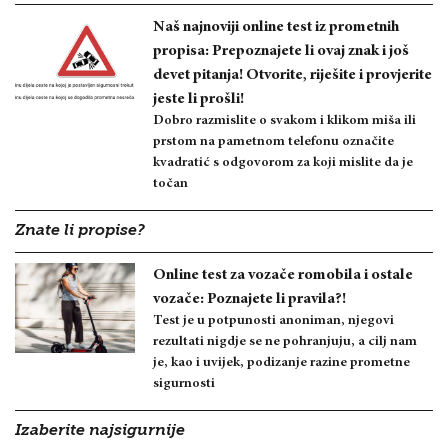
Naš najnoviji online test iz prometnih
propisa: Prepoznajete li ovaj znak i još
devet pitanja! Otvorite, riješite i provjerite
jeste li prošli!
Dobro razmislite o svakom i klikom miša ili
prstom na pametnom telefonu označite
kvadratić s odgovorom za koji mislite da je
točan
Znate li propise?
Online test za vozače romobila i ostale
vozače: Poznajete li pravila?!
Test je u potpunosti anoniman, njegovi
rezultati nigdje se ne pohranjuju, a cilj nam
je, kao i uvijek, podizanje razine prometne
sigurnosti
Izaberite najsigurnije