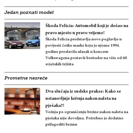
Jedan poznati model
Škoda Felicia: Automobil koji je došao na
pravo mjesto u pravo vrijeme!
Škoda Felicia predstavlja novo poglavlje u
povijesti češke marke koja je njome 1994.
godine proslavila ulazak u koncern
Volkswagena postavši bestseler na više od 60
svjetskih tržišta
Prometne nesreće
Dva slučaja iz sudske prakse: Kako se
ustanovljuje krivnja nakon naleta na
pješaka?!
Vožnja po ograničenju brzine nakon naleta na
pješaka nije dovoljna. Potrebno je dodatno
prilagoditi brzinu