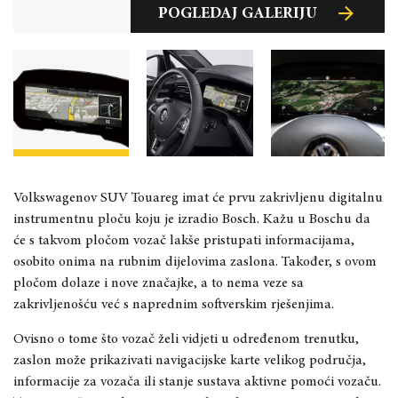
POGLEDAJ GALERIJU
POGLEDAJ GALERIJU
POGLEDAJ GALERIJU
Volkswagenov SUV Touareg imat će prvu zakrivljenu digitalnu
instrumentnu ploču koju je izradio Bosch. Kažu u Boschu da
će s takvom pločom vozač lakše pristupati informacijama,
osobito onima na rubnim dijelovima zaslona. Također, s ovom
pločom dolaze i nove značajke, a to nema veze sa
zakrivljenošću već s naprednim softverskim rješenjima.
Ovisno o tome što vozač želi vidjeti u određenom trenutku,
zaslon može prikazivati navigacijske karte velikog područja,
informacije za vozača ili stanje sustava aktivne pomoći vozaču.