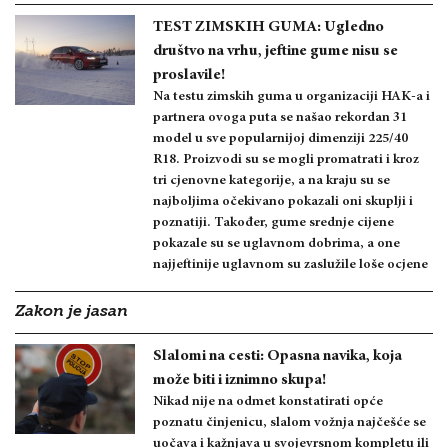
TEST ZIMSKIH GUMA: Ugledno
društvo na vrhu, jeftine gume nisu se
proslavile!
Na testu zimskih guma u organizaciji HAK-a i
partnera ovoga puta se našao rekordan 31
model u sve popularnijoj dimenziji 225/40
R18. Proizvodi su se mogli promatrati i kroz
tri cjenovne kategorije, a na kraju su se
najboljima očekivano pokazali oni skuplji i
poznatiji. Također, gume srednje cijene
pokazale su se uglavnom dobrima, a one
najjeftinije uglavnom su zaslužile loše ocjene
Zakon je jasan
Slalomi na cesti: Opasna navika, koja
može biti i iznimno skupa!
Nikad nije na odmet konstatirati opće
poznatu činjenicu, slalom vožnja najčešće se
uočava i kažnjava u svojevrsnom kompletu ili