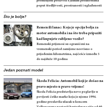
promišljeni proizvod s jasnim prednostima
poput štedljivosti, prostranosti i uglađenosti
Što je bolje?
Remen ili lanac: Koja je opcija bolja za
motor automobila i na što treba pripaziti
kad kupujete rabljeno vozilo?
Remenski prijenosi su ograničeni na
vremenski period zamijene neovisno o
prijeđenim kilometrima, najčešće između 5
do najduže 10 godina
Jedan poznati model
Škoda Felicia: Automobil koji je došao na
pravo mjesto u pravo vrijeme!
Škoda Felicia predstavlja novo poglavlje u
povijesti češke marke koja je njome 1994.
godine proslavila ulazak u koncern
Volkswagena postavši bestseler na više od 60