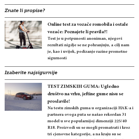
Znate li propise?
Online test za vozače romobila i ostale
vozače: Poznajete li pravila?!
Test je u potpunosti anoniman, njegovi
rezultati nigdje se ne pohranjuju, a cilj nam
je, kao i uvijek, podizanje razine prometne
sigurnosti
Izaberite najsigurnije
TEST ZIMSKIH GUMA: Ugledno
društvo na vrhu, jeftine gume nisu se
proslavile!
Na testu zimskih guma u organizaciji HAK-a i
partnera ovoga puta se našao rekordan 31
model u sve popularnijoj dimenziji 225/40
R18. Proizvodi su se mogli promatrati i kroz
tri cjenovne kategorije, a na kraju su se