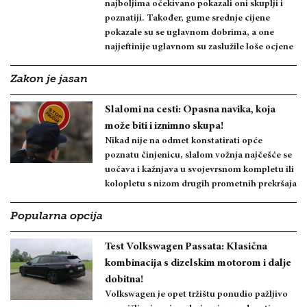
najboljima očekivano pokazali oni skuplji i
poznatiji. Također, gume srednje cijene
pokazale su se uglavnom dobrima, a one
najjeftinije uglavnom su zaslužile loše ocjene
Zakon je jasan
Slalomi na cesti: Opasna navika, koja
može biti i iznimno skupa!
Nikad nije na odmet konstatirati opće
poznatu činjenicu, slalom vožnja najčešće se
uočava i kažnjava u svojevrsnom kompletu ili
kolopletu s nizom drugih prometnih prekršaja
Popularna opcija
Test Volkswagen Passata: Klasična
kombinacija s dizelskim motorom i dalje
dobitna!
Volkswagen je opet tržištu ponudio pažljivo