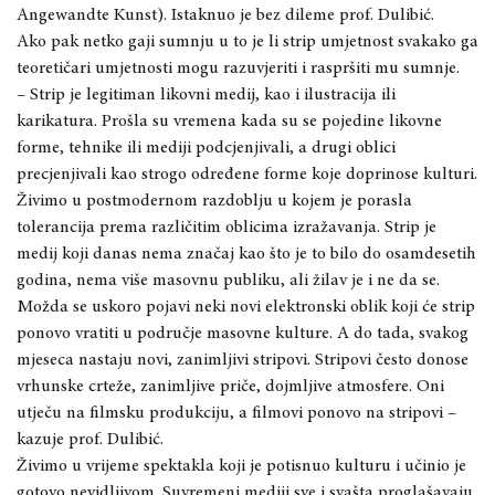
Angewandte Kunst). Istaknuo je bez dileme prof. Dulibić.
Ako pak netko gaji sumnju u to je li strip umjetnost svakako ga
teoretičari umjetnosti mogu razuvjeriti i raspršiti mu sumnje.
– Strip je legitiman likovni medij, kao i ilustracija ili
karikatura. Prošla su vremena kada su se pojedine likovne
forme, tehnike ili mediji podcjenjivali, a drugi oblici
precjenjivali kao strogo određene forme koje doprinose kulturi.
Živimo u postmodernom razdoblju u kojem je porasla
tolerancija prema različitim oblicima izražavanja. Strip je
medij koji danas nema značaj kao što je to bilo do osamdesetih
godina, nema više masovnu publiku, ali žilav je i ne da se.
Možda se uskoro pojavi neki novi elektronski oblik koji će strip
ponovo vratiti u područje masovne kulture. A do tada, svakog
mjeseca nastaju novi, zanimljivi stripovi. Stripovi često donose
vrhunske crteže, zanimljive priče, dojmljive atmosfere. Oni
utječu na filmsku produkciju, a filmovi ponovo na stripovi –
kazuje prof. Dulibić.
Živimo u vrijeme spektakla koji je potisnuo kulturu i učinio je
gotovo nevidljivom. Suvremeni mediji sve i svašta proglašavaju