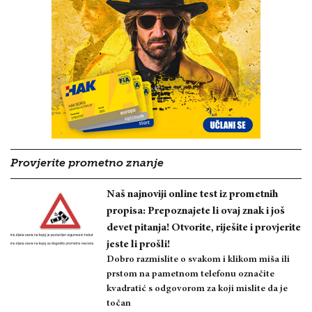
Provjerite prometno znanje
Naš najnoviji online test iz prometnih
propisa: Prepoznajete li ovaj znak i još
devet pitanja! Otvorite, riješite i provjerite
jeste li prošli!
Dobro razmislite o svakom i klikom miša ili
prstom na pametnom telefonu označite
kvadratić s odgovorom za koji mislite da je
točan