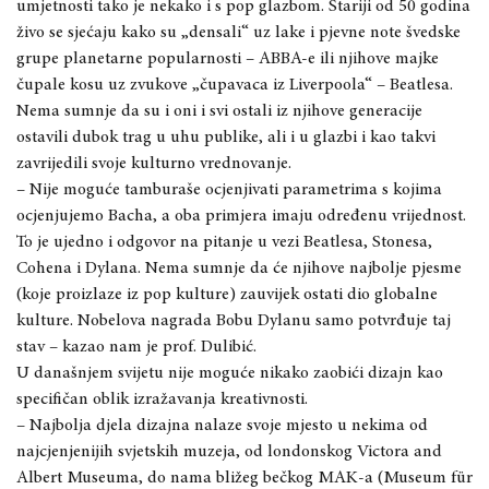
umjetnosti tako je nekako i s pop glazbom. Stariji od 50 godina
živo se sjećaju kako su „densali“ uz lake i pjevne note švedske
grupe planetarne popularnosti – ABBA-e ili njihove majke
čupale kosu uz zvukove „čupavaca iz Liverpoola“ – Beatlesa.
Nema sumnje da su i oni i svi ostali iz njihove generacije
ostavili dubok trag u uhu publike, ali i u glazbi i kao takvi
zavrijedili svoje kulturno vrednovanje.
– Nije moguće tamburaše ocjenjivati parametrima s kojima
ocjenjujemo Bacha, a oba primjera imaju određenu vrijednost.
To je ujedno i odgovor na pitanje u vezi Beatlesa, Stonesa,
Cohena i Dylana. Nema sumnje da će njihove najbolje pjesme
(koje proizlaze iz pop kulture) zauvijek ostati dio globalne
kulture. Nobelova nagrada Bobu Dylanu samo potvrđuje taj
stav – kazao nam je prof. Dulibić.
U današnjem svijetu nije moguće nikako zaobići dizajn kao
specifičan oblik izražavanja kreativnosti.
– Najbolja djela dizajna nalaze svoje mjesto u nekima od
najcjenjenijih svjetskih muzeja, od londonskog Victora and
Albert Museuma, do nama bližeg bečkog MAK-a (Museum für