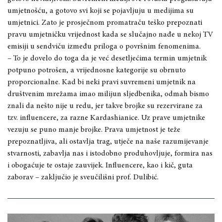
umjetnošću, a gotovo svi koji se pojavljuju u medijima su
umjetnici. Zato je prosječnom promatraču teško prepoznati
pravu umjetničku vrijednost kada se slučajno nađe u nekoj TV
emisiji u sendviču između priloga o površnim fenomenima.
– To je dovelo do toga da je već desetljećima termin umjetnik
potpuno potrošen, a vrijednosne kategorije su obrnuto
proporcionalne. Kad bi neki pravi suvremeni umjetnik na
društvenim mrežama imao milijun sljedbenika, odmah bismo
znali da nešto nije u redu, jer takve brojke su rezervirane za
tzv. influencere, za razne Kardashianice. Uz prave umjetnike
vezuju se puno manje brojke. Prava umjetnost je teže
prepoznatljiva, ali ostavlja trag, utječe na naše razumijevanje
stvarnosti, zabavlja nas i istodobno produhovljuje, formira nas
i obogaćuje te ostaje zauvijek. Influencere, kao i kič, guta
zaborav – zaključio je sveučilišni prof. Dulibić.