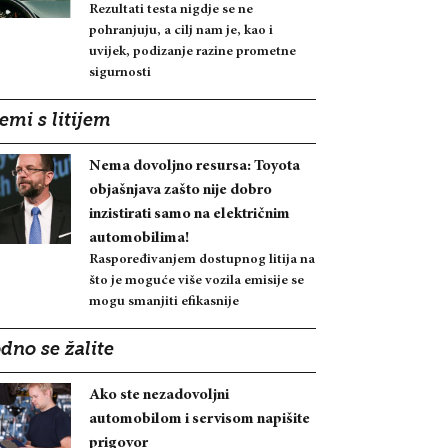
Rezultati testa nigdje se ne
pohranjuju, a cilj nam je, kao i
uvijek, podizanje razine prometne
sigurnosti
emi s litijem
Nema dovoljno resursa: Toyota
objašnjava zašto nije dobro
inzistirati samo na električnim
automobilima!
Raspoređivanjem dostupnog litija na
što je moguće više vozila emisije se
mogu smanjiti efikasnije
dno se žalite
Ako ste nezadovoljni
automobilom i servisom napišite
prigovor