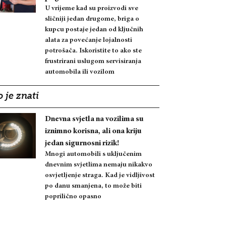
U vrijeme kad su proizvodi sve
sličniji jedan drugome, briga o
kupcu postaje jedan od ključnih
alata za povećanje lojalnosti
potrošača. Iskoristite to ako ste
frustrirani uslugom servisiranja
automobila ili vozilom
 je znati
Dnevna svjetla na vozilima su
iznimno korisna, ali ona kriju
jedan sigurnosni rizik!
Mnogi automobili s uključenim
dnevnim svjetlima nemaju nikakvo
osvjetljenje straga. Kad je vidljivost
po danu smanjena, to može biti
poprilično opasno