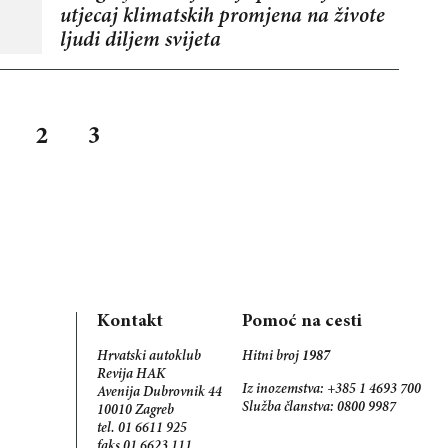
utjecaj klimatskih promjena na živote
ljudi diljem svijeta
2
3
Kontakt
Pomoć na cesti
Hrvatski autoklub
Hitni broj
1987
Revija HAK
Iz inozemstva: +385 1 4693 700
Avenija Dubrovnik 44
Služba članstva: 0800 9987
10010 Zagreb
tel. 01 6611 925
faks 01 6623 111