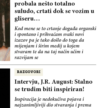
probala nešto totalno
suludo, crtati dok se vozim u
gliseru…
Kod mene se to crtanje događa organski
i spontano i prihvaćam svaki novi
izazov pa je tako došlo do toga da
mijenjam i širim medij u kojem
stvaram te da na taj način učim i
razvijam se
RAZGOVORI
Intervju, J.R. August: Stalno
se trudim biti inspiriran!
Inspiracija je nedokučiva pojava i
najzanimljiviji dio stvaranja i prema