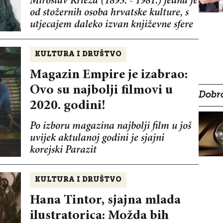
Miroslav Krleža (1893. - 1981.) jedna je
od stožernih osoba hrvatske kulture, s
utjecajem daleko izvan književne sfere
KULTURA I DRUŠTVO
Magazin Empire je izabrao:
Ovo su najbolji filmovi u
Dobro
2020. godini!
Po izboru magazina najbolji film u još
uvijek aktulanoj godini je sjajni
korejski Parazit
KULTURA I DRUŠTVO
Hana Tintor, sjajna mlada
ilustratorica: Možda bih