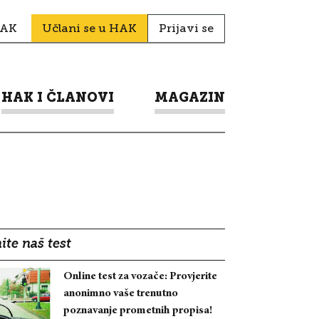
HAK
Učlani se u HAK
Prijavi se
HAK I ČLANOVI
MAGAZIN
ite naš test
Online test za vozače: Provjerite
anonimno vaše trenutno
poznavanje prometnih propisa!