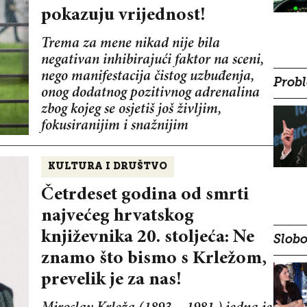
pokazuju vrijednost!
Trema za mene nikad nije bila
negativan inhibirajući faktor na sceni,
nego manifestacija čistog uzbuđenja,
Probl
onog dodatnog pozitivnog adrenalina
zbog kojeg se osjetiš još življim,
fokusiranijim i snažnijim
KULTURA I DRUŠTVO
Četrdeset godina od smrti
najvećeg hrvatskog
književnika 20. stoljeća: Ne
Slobo
znamo što bismo s Krležom,
prevelik je za nas!