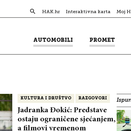
HAK.hr
Interaktivna karta
Moj 
AUTOMOBILI
PROMET
KULTURA I DRUŠTVO
RAZGOVORI
Ispun
Jadranka Đokić: Predstave
ostaju ograničene sjećanjem,
a filmovi vremenom