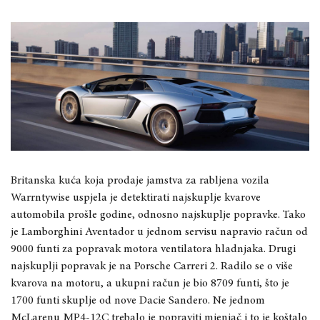
Britanska kuća koja prodaje jamstva za rabljena vozila
Warrntywise uspjela je detektirati najskuplje kvarove
automobila prošle godine, odnosno najskuplje popravke. Tako
je Lamborghini Aventador u jednom servisu napravio račun od
9000 funti za popravak motora ventilatora hladnjaka. Drugi
najskuplji popravak je na Porsche Carreri 2. Radilo se o više
kvarova na motoru, a ukupni račun je bio 8709 funti, što je
1700 funti skuplje od nove Dacie Sandero. Ne jednom
McLarenu MP4-12C trebalo je popraviti mjenjač i to je koštalo