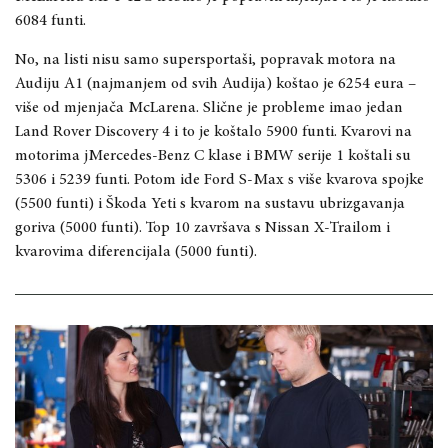
6084 funti.
No, na listi nisu samo supersportaši, popravak motora na
Audiju A1 (najmanjem od svih Audija) koštao je 6254 eura –
više od mjenjača McLarena. Slične je probleme imao jedan
Land Rover Discovery 4 i to je koštalo 5900 funti. Kvarovi na
motorima jMercedes-Benz C klase i BMW serije 1 koštali su
5306 i 5239 funti. Potom ide Ford S-Max s više kvarova spojke
(5500 funti) i Škoda Yeti s kvarom na sustavu ubrizgavanja
goriva (5000 funti). Top 10 završava s Nissan X-Trailom i
kvarovima diferencijala (5000 funti).