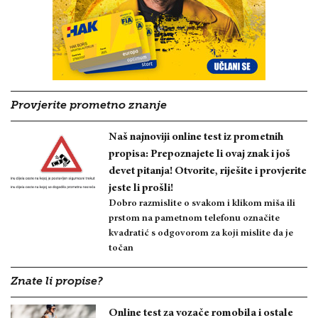
Provjerite prometno znanje
Naš najnoviji online test iz prometnih
propisa: Prepoznajete li ovaj znak i još
devet pitanja! Otvorite, riješite i provjerite
jeste li prošli!
Dobro razmislite o svakom i klikom miša ili
prstom na pametnom telefonu označite
kvadratić s odgovorom za koji mislite da je
točan
Znate li propise?
Online test za vozače romobila i ostale