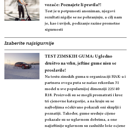
vozače: Poznajete li pravila?!
Test je u potpunosti anoniman, njegovi
rezultati nigdje se ne pohranjuju, a cilj nam
je, kao i uvijek, podizanje razine prometne
sigurnosti
Izaberite najsigurnije
TEST ZIMSKIH GUMA: Ugledno
društvo na vrhu, jeftine gume nisu se
proslavile!
Na testu zimskih guma u organizaciji HAK-a i
partnera ovoga puta se našao rekordan 31
model u sve popularnijoj dimenziji 225/40
R18. Proizvodi su se mogli promatrati i kroz
tri cjenovne kategorije, a na kraju su se
najboljima očekivano pokazali oni skuplji i
poznatiji. Također, gume srednje cijene
pokazale su se uglavnom dobrima, a one
najjeftinije uglavnom su zaslužile loše ocjene