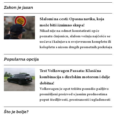
Zakon je jasan
Slalomi na cesti: Opasna navika, koja
može biti i iznimno skupa!
Nikad nije na odmet konstatirati opće
poznatu činjenicu, slalom vožnja najčešće se
uočava i kažnjava u svojevrsnom kompletu ili
kolopletu s nizom drugih prometnih prekršaja
Popularna opcija
Test Volkswagen Passata: Klasična
kombinacija s dizelskim motorom i dalje
dobitna!
Volkswagen je opet tržištu ponudio pažljivo
promišljeni proizvod s jasnim prednostima
poput štedljivosti, prostranosti i uglađenosti
Što je bolje?