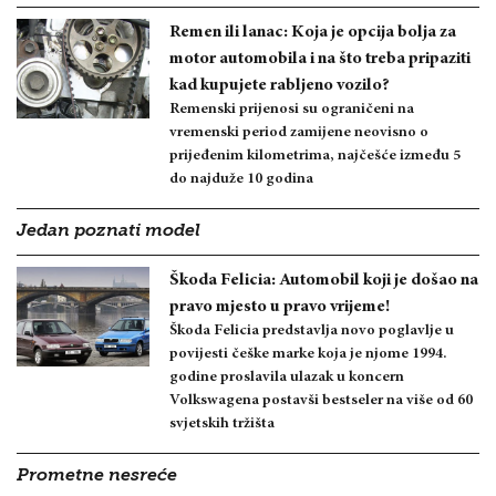
Remen ili lanac: Koja je opcija bolja za
motor automobila i na što treba pripaziti
kad kupujete rabljeno vozilo?
Remenski prijenosi su ograničeni na
vremenski period zamijene neovisno o
prijeđenim kilometrima, najčešće između 5
do najduže 10 godina
Jedan poznati model
Škoda Felicia: Automobil koji je došao na
pravo mjesto u pravo vrijeme!
Škoda Felicia predstavlja novo poglavlje u
povijesti češke marke koja je njome 1994.
godine proslavila ulazak u koncern
Volkswagena postavši bestseler na više od 60
svjetskih tržišta
Prometne nesreće