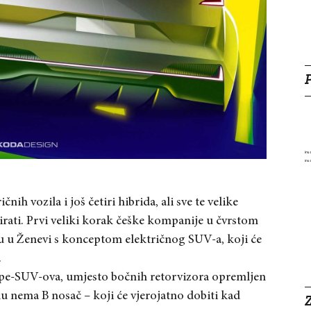
ih vozila i još četiri hibrida, ali sve te velike
irati. Prvi veliki korak češke kompanije u čvrstom
u u Ženevi s konceptom električnog SUV-a, koji će
.
upe-SUV-ova, umjesto bočnih retorvizora opremljen
nema B nosač – koji će vjerojatno dobiti kad
Z