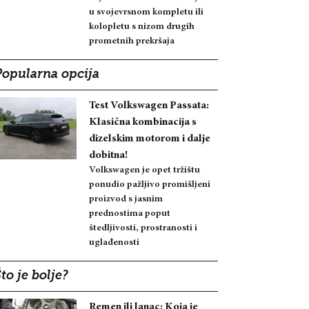
u svojevrsnom kompletu ili
kolopletu s nizom drugih
prometnih prekršaja
Popularna opcija
Test Volkswagen Passata:
Klasična kombinacija s
dizelskim motorom i dalje
dobitna!
Volkswagen je opet tržištu
ponudio pažljivo promišljeni
proizvod s jasnim
prednostima poput
štedljivosti, prostranosti i
uglađenosti
to je bolje?
Remen ili lanac: Koja je