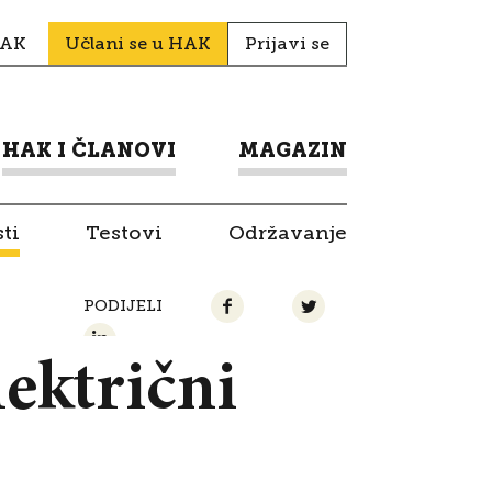
HAK
Učlani se u HAK
Prijavi se
HAK I ČLANOVI
MAGAZIN
ti
Testovi
Održavanje
PODIJELI
lektrični