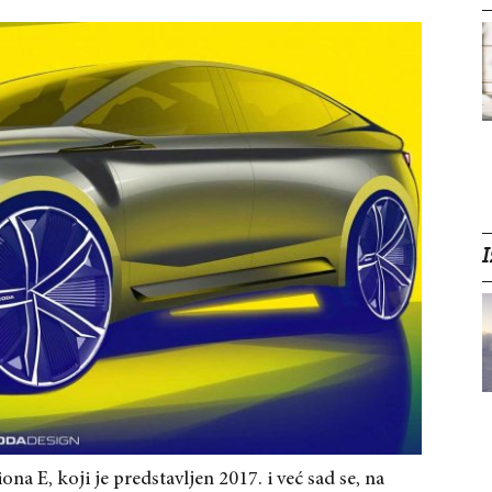
I
na E, koji je predstavljen 2017. i već sad se, na