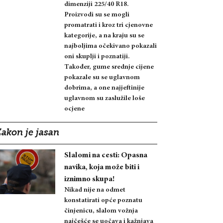
dimenziji 225/40 R18.
Proizvodi su se mogli
promatrati i kroz tri cjenovne
kategorije, a na kraju su se
najboljima očekivano pokazali
oni skuplji i poznatiji.
Također, gume srednje cijene
pokazale su se uglavnom
dobrima, a one najjeftinije
uglavnom su zaslužile loše
ocjene
Zakon je jasan
Slalomi na cesti: Opasna
navika, koja može biti i
iznimno skupa!
Nikad nije na odmet
konstatirati opće poznatu
činjenicu, slalom vožnja
najčešće se uočava i kažnjava