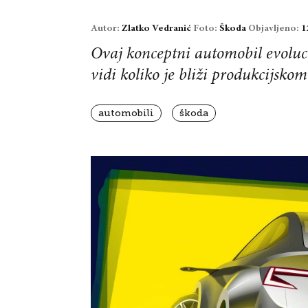
Autor:
Zlatko Vedranić
Foto:
Škoda
Objavljeno:
1
Ovaj konceptni automobil evolucij
vidi koliko je bliži produkcijsko
automobili
škoda