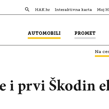
HAK.hr
Interaktivna karta
Moj 
AUTOMOBILI
PROMET
Na ces
e i prvi Škodin e