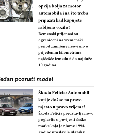
opcija bolja za motor
automobila i na što treba
pripaziti kad kupujete
rabljeno vozilo?
Remenski prijenosi su
ograničeni na vremenski
period zamijene neovisno o
prijeđenim kilometrima,
najčešće između 5 do najduže
10 godina
Jedan poznati model
Škoda Felicia: Automobil
koji je došao na pravo
mjesto u pravo vrijeme!
Škoda Felicia predstavlja novo
poglavlje u povijesti češke
marke koja je njome 1994.
godine proslavila ulazak u