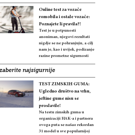
Online test za vozače
romobila i ostale vozače:
Poznajete li pravila?!
Test je u potpunosti
anoniman, njegovi rezultati
nigdje se ne pohranjuju, a cilj
nam je, kao i uvijek, podizanje
razine prometne sigurnosti
zaberite najsigurnije
TEST ZIMSKIH GUMA:
Ugledno društvo na vrhu,
jeftine gume nisu se
proslavile!
Na testu zimskih guma u
organizaciji HAK-a i partnera
ovoga puta se našao rekordan
31 model u sve popularnijoj