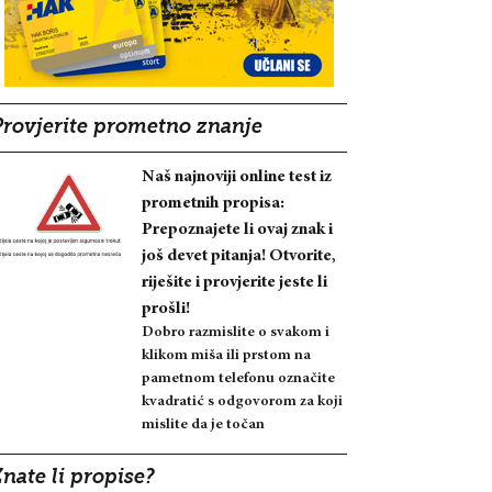
Provjerite prometno znanje
Naš najnoviji online test iz
prometnih propisa:
Prepoznajete li ovaj znak i
još devet pitanja! Otvorite,
riješite i provjerite jeste li
prošli!
Dobro razmislite o svakom i
klikom miša ili prstom na
pametnom telefonu označite
kvadratić s odgovorom za koji
mislite da je točan
nate li propise?