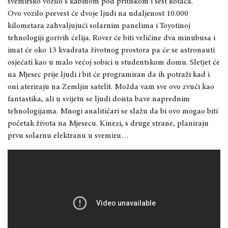
svemirsko vozilo s kabinom pod pritiskom i šest kotača.
Ovo vozilo prevest će dvoje ljudi na udaljenost 10.000
kilometara zahvaljujući solarnim panelima i Toyotinoj
tehnologiji gorivih ćelija. Rover će biti veličine dva minubusa i
imat će oko 13 kvadrata životnog prostora pa će se astronauti
osjećati kao u malo većoj sobici u studentskom domu. Sletjet će
na Mjesec prije ljudi i bit će programiran da ih potraži kad i
oni ateriraju na Zemljin satelit. Možda vam sve ovo zvuči kao
fantastika, ali u svijetu se ljudi doista bave naprednim
tehnologijama. Mnogi analitičari se slažu da bi ovo mogao biti
početak života na Mjesecu. Kinezi, s druge strane, planiraju
prvu solarnu elektranu u svemiru…