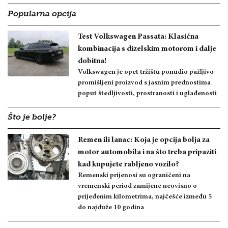
Popularna opcija
Test Volkswagen Passata: Klasična
kombinacija s dizelskim motorom i dalje
dobitna!
Volkswagen je opet tržištu ponudio pažljivo
promišljeni proizvod s jasnim prednostima
poput štedljivosti, prostranosti i uglađenosti
Što je bolje?
Remen ili lanac: Koja je opcija bolja za
motor automobila i na što treba pripaziti
kad kupujete rabljeno vozilo?
Remenski prijenosi su ograničeni na
vremenski period zamijene neovisno o
prijeđenim kilometrima, najčešće između 5
do najduže 10 godina