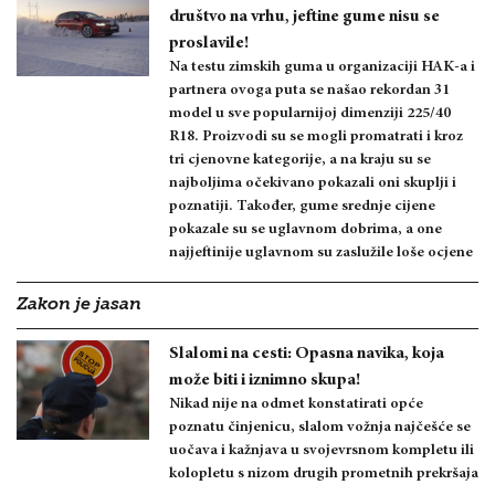
društvo na vrhu, jeftine gume nisu se
proslavile!
Na testu zimskih guma u organizaciji HAK-a i
partnera ovoga puta se našao rekordan 31
model u sve popularnijoj dimenziji 225/40
R18. Proizvodi su se mogli promatrati i kroz
tri cjenovne kategorije, a na kraju su se
najboljima očekivano pokazali oni skuplji i
poznatiji. Također, gume srednje cijene
pokazale su se uglavnom dobrima, a one
najjeftinije uglavnom su zaslužile loše ocjene
Zakon je jasan
Slalomi na cesti: Opasna navika, koja
može biti i iznimno skupa!
Nikad nije na odmet konstatirati opće
poznatu činjenicu, slalom vožnja najčešće se
uočava i kažnjava u svojevrsnom kompletu ili
kolopletu s nizom drugih prometnih prekršaja