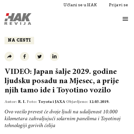
Učlani se u HAK
Prijavi se
Život
Razgovori
NA CESTI
VIDEO: Japan šalje 2029. godine
ljudsku posadu na Mjesec, a prije
njih tamo ide i Toyotino vozilo
Autor:
R. I.
Foto:
Toyota i JAXA
Objavljeno:
12.03.2019.
Ovo vozilo prevest će dvoje ljudi na udaljenost 10.000
kilometara zahvaljujući solarnim panelima i Toyotinoj
tehnologiji gorivih ćelija