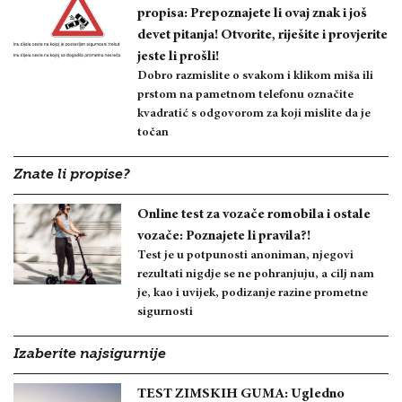
propisa: Prepoznajete li ovaj znak i još
devet pitanja! Otvorite, riješite i provjerite
jeste li prošli!
Dobro razmislite o svakom i klikom miša ili
prstom na pametnom telefonu označite
kvadratić s odgovorom za koji mislite da je
točan
Znate li propise?
Online test za vozače romobila i ostale
vozače: Poznajete li pravila?!
Test je u potpunosti anoniman, njegovi
rezultati nigdje se ne pohranjuju, a cilj nam
je, kao i uvijek, podizanje razine prometne
sigurnosti
Izaberite najsigurnije
TEST ZIMSKIH GUMA: Ugledno