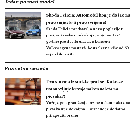
Jedan poznati model
Škoda Felicia: Automobil koji je došao na
pravo mjesto u pravo vrijeme!
Škoda Felicia predstavlja novo poglavlje u
povijesti češke marke koja je njome 1994.
godine proslavila ulazak u koncern
Volkswagena postavši bestseler na više od 60
svjetskih tržišta
Prometne nesreće
Dva slučaja iz sudske prakse: Kako se
ustanovljuje krivnja nakon naleta na
pješaka?!
Vožnja po ograničenju brzine nakon naleta na
pješaka nije dovoljna. Potrebno je dodatno
prilagoditi brzinu