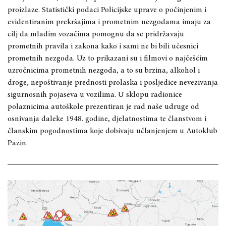
proizlaze. Statistički podaci Policijske uprave o počinjenim i
evidentiranim prekršajima i prometnim nezgodama imaju za
cilj da mladim vozačima pomognu da se pridržavaju
prometnih pravila i zakona kako i sami ne bi bili učesnici
prometnih nezgoda. Uz to prikazani su i filmovi o najčešćim
uzročnicima prometnih nezgoda, a to su brzina, alkohol i
droge, nepoštivanje prednosti prolaska i posljedice nevezivanja
sigurnosnih pojaseva u vozilima. U sklopu radionice
polaznicima autoškole prezentiran je rad naše udruge od
osnivanja daleke 1948. godine, djelatnostima te članstvom i
članskim pogodnostima koje dobivaju učlanjenjem u Autoklub
Pazin.