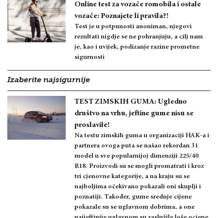
Online test za vozače romobila i ostale
vozače: Poznajete li pravila?!
Test je u potpunosti anoniman, njegovi
rezultati nigdje se ne pohranjuju, a cilj nam
je, kao i uvijek, podizanje razine prometne
sigurnosti
Izaberite najsigurnije
TEST ZIMSKIH GUMA: Ugledno
društvo na vrhu, jeftine gume nisu se
proslavile!
Na testu zimskih guma u organizaciji HAK-a i
partnera ovoga puta se našao rekordan 31
model u sve popularnijoj dimenziji 225/40
R18. Proizvodi su se mogli promatrati i kroz
tri cjenovne kategorije, a na kraju su se
najboljima očekivano pokazali oni skuplji i
poznatiji. Također, gume srednje cijene
pokazale su se uglavnom dobrima, a one
najjeftinije uglavnom su zaslužile loše ocjene