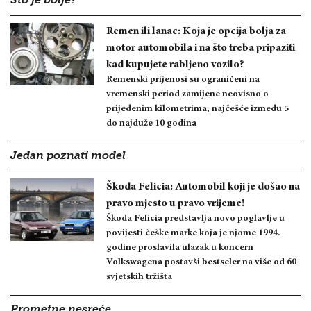
Što je bolje?
Remen ili lanac: Koja je opcija bolja za
motor automobila i na što treba pripaziti
kad kupujete rabljeno vozilo?
Remenski prijenosi su ograničeni na
vremenski period zamijene neovisno o
prijeđenim kilometrima, najčešće između 5
do najduže 10 godina
Jedan poznati model
Škoda Felicia: Automobil koji je došao na
pravo mjesto u pravo vrijeme!
Škoda Felicia predstavlja novo poglavlje u
povijesti češke marke koja je njome 1994.
godine proslavila ulazak u koncern
Volkswagena postavši bestseler na više od 60
svjetskih tržišta
Prometne nesreće