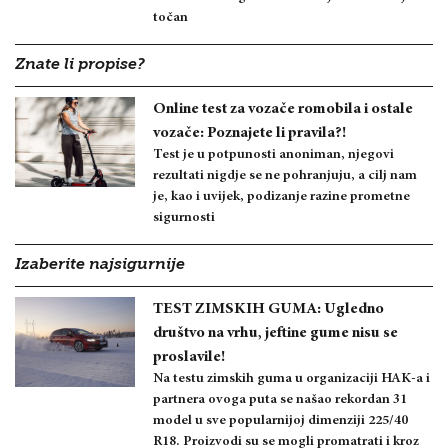
točan
Znate li propise?
Online test za vozače romobila i ostale
vozače: Poznajete li pravila?!
Test je u potpunosti anoniman, njegovi
rezultati nigdje se ne pohranjuju, a cilj nam
je, kao i uvijek, podizanje razine prometne
sigurnosti
Izaberite najsigurnije
TEST ZIMSKIH GUMA: Ugledno
društvo na vrhu, jeftine gume nisu se
proslavile!
Na testu zimskih guma u organizaciji HAK-a i
partnera ovoga puta se našao rekordan 31
model u sve popularnijoj dimenziji 225/40
R18. Proizvodi su se mogli promatrati i kroz