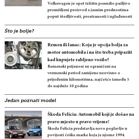
Volkswagen je opet tržištu ponudio pažljivo
promišljeni proizvod s jasnim prednostima
poput štedljivosti, prostranosti i uglađenosti
Što je bolje?
Remen ili lanac: Koja je opcija bolja za
motor automobila i na što treba pripaziti
kad kupujete rabljeno vozilo?
Remenski prijenosi su ograničeni na
vremenski period zamijene neovisno o
prijeđenim kilometrima, najčešće između 5
do najduže 10 godina
Jedan poznati model
Škoda Felicia: Automobil koji je došao na
pravo mjesto u pravo vrijeme!
Škoda Felicia predstavlja novo poglavlje u
povijesti češke marke koja je njome 1994.