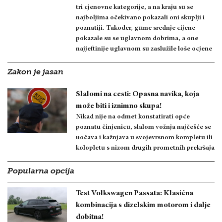
tri cjenovne kategorije, a na kraju su se
najboljima očekivano pokazali oni skuplji i
poznatiji. Također, gume srednje cijene
pokazale su se uglavnom dobrima, a one
najjeftinije uglavnom su zaslužile loše ocjene
Zakon je jasan
Slalomi na cesti: Opasna navika, koja
može biti i iznimno skupa!
Nikad nije na odmet konstatirati opće
poznatu činjenicu, slalom vožnja najčešće se
uočava i kažnjava u svojevrsnom kompletu ili
kolopletu s nizom drugih prometnih prekršaja
Popularna opcija
Test Volkswagen Passata: Klasična
kombinacija s dizelskim motorom i dalje
dobitna!