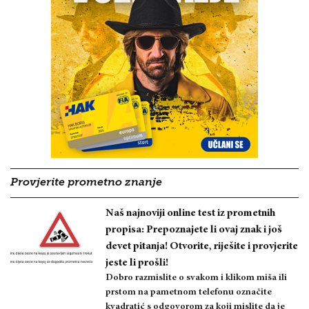
Provjerite prometno znanje
Naš najnoviji online test iz prometnih
propisa: Prepoznajete li ovaj znak i još
devet pitanja! Otvorite, riješite i provjerite
jeste li prošli!
Dobro razmislite o svakom i klikom miša ili
prstom na pametnom telefonu označite
kvadratić s odgovorom za koji mislite da je