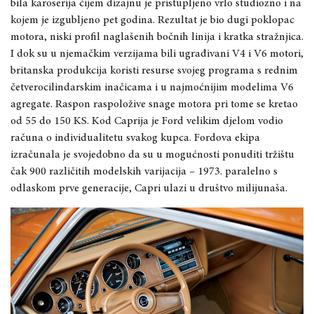
bila karoserija čijem dizajnu je pristupljeno vrlo studiozno i na
kojem je izgubljeno pet godina. Rezultat je bio dugi poklopac
motora, niski profil naglašenih bočnih linija i kratka stražnjica.
I dok su u njemačkim verzijama bili ugrađivani V4 i V6 motori,
britanska produkcija koristi resurse svojeg programa s rednim
četverocilindarskim inačicama i u najmoćnijim modelima V6
agregate. Raspon raspoložive snage motora pri tome se kretao
od 55 do 150 KS. Kod Caprija je Ford velikim djelom vodio
računa o individualitetu svakog kupca. Fordova ekipa
izračunala je svojedobno da su u mogućnosti ponuditi tržištu
čak 900 različitih modelskih varijacija – 1973. paralelno s
odlaskom prve generacije, Capri ulazi u društvo milijunaša.