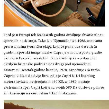
Ford je u Europi tek šezdesetih godina ozbiljnije shvatio ulogu
sportskih natjecanja. Tako je u Njemačkoj tek 1968. osnovana
profesionalna tvornička ekipa koja će puna dva desetljeća
graditi i sportski image marke. Capri je u motorsportu gradio
uspješnu karijeru paralelno na dva kolosjeka – jedan pod
okriljem britanske podružnice i drugi pod njemačkom
zastavom. Desetak godine kasnije, 1978. započinje era turbo
Caprija u klasi do dvije litre, gdje je Capri iz 1.4 litarskog
motora izvlačio nevjerojatnih 460 KS, a 1980. nastaje
ekstremni Super Capri koji je sa svojih 580 KS doslovce pomeo
konkurenciju na europskim trkaćim stazama.