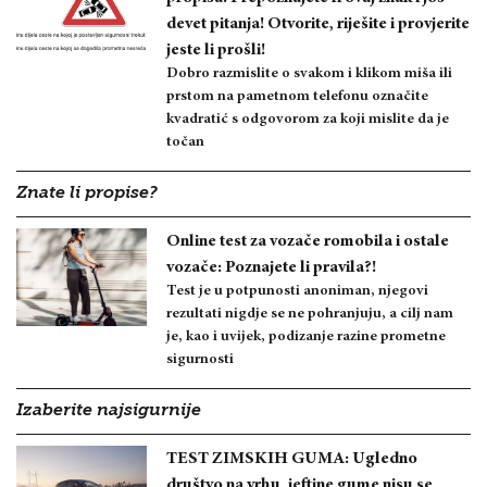
devet pitanja! Otvorite, riješite i provjerite
jeste li prošli!
Dobro razmislite o svakom i klikom miša ili
prstom na pametnom telefonu označite
kvadratić s odgovorom za koji mislite da je
točan
Znate li propise?
Online test za vozače romobila i ostale
vozače: Poznajete li pravila?!
Test je u potpunosti anoniman, njegovi
rezultati nigdje se ne pohranjuju, a cilj nam
je, kao i uvijek, podizanje razine prometne
sigurnosti
Izaberite najsigurnije
TEST ZIMSKIH GUMA: Ugledno
društvo na vrhu, jeftine gume nisu se