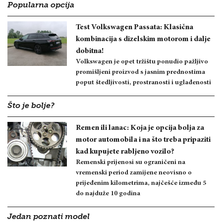
Popularna opcija
Test Volkswagen Passata: Klasična
kombinacija s dizelskim motorom i dalje
dobitna!
Volkswagen je opet tržištu ponudio pažljivo
promišljeni proizvod s jasnim prednostima
poput štedljivosti, prostranosti i uglađenosti
Što je bolje?
Remen ili lanac: Koja je opcija bolja za
motor automobila i na što treba pripaziti
kad kupujete rabljeno vozilo?
Remenski prijenosi su ograničeni na
vremenski period zamijene neovisno o
prijeđenim kilometrima, najčešće između 5
do najduže 10 godina
Jedan poznati model