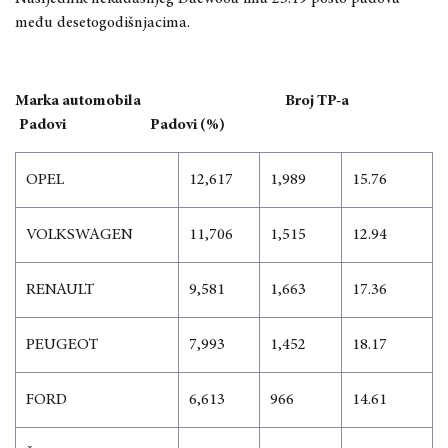
među desetogodišnjacima.
Marka automobila
Broj TP-a
Padovi
Padovi (%)
OPEL
12,617
1,989
15.76
VOLKSWAGEN
11,706
1,515
12.94
RENAULT
9,581
1,663
17.36
PEUGEOT
7,993
1,452
18.17
FORD
6,613
966
14.61