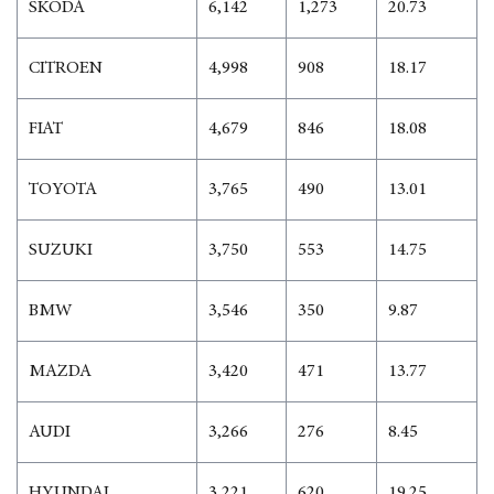
ŠKODA
6,142
1,273
20.73
CITROEN
4,998
908
18.17
FIAT
4,679
846
18.08
TOYOTA
3,765
490
13.01
SUZUKI
3,750
553
14.75
BMW
3,546
350
9.87
MAZDA
3,420
471
13.77
AUDI
3,266
276
8.45
HYUNDAI
3,221
620
19.25