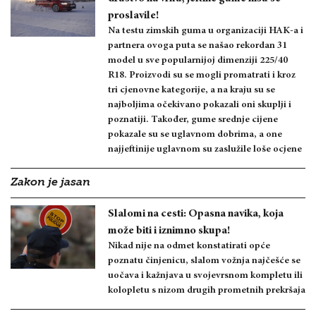
proslavile!
Na testu zimskih guma u organizaciji HAK-a i
partnera ovoga puta se našao rekordan 31
model u sve popularnijoj dimenziji 225/40
R18. Proizvodi su se mogli promatrati i kroz
tri cjenovne kategorije, a na kraju su se
najboljima očekivano pokazali oni skuplji i
poznatiji. Također, gume srednje cijene
pokazale su se uglavnom dobrima, a one
najjeftinije uglavnom su zaslužile loše ocjene
Zakon je jasan
Slalomi na cesti: Opasna navika, koja
može biti i iznimno skupa!
Nikad nije na odmet konstatirati opće
poznatu činjenicu, slalom vožnja najčešće se
uočava i kažnjava u svojevrsnom kompletu ili
kolopletu s nizom drugih prometnih prekršaja