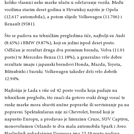
koliko vlasnici neke marke ulažu u održavanje vozila. Među
vozilima starim deset godina u Hrvatskoj najviše je Opela
(12.617 automobila), a potom slijede Volkswagen (11.706) i
Renault (9581).
Što se padova na tehničkim pregledima tiče, najbolji su Audi
(8.45%) i BMW (9.87%), koji su jedini ispod deset posto.
Odličan je rezultat druga dva premium brenda, Volva (11.01
posto) te Mercedes-Benza (11.18%), a generalno vrlo dobre
rezultate imaju i japanski brendovi Honda, Mazda, Toyota,
Mitsubishi i Suzuki. Volkswagen također drži vrlo dobrih
12.94%.
Najlošija je Lada s više od 42 posto vozila koja padaju na
tehničkom pregledu, što znači da gotovo svaki drugi vozač te
ruske marke mora obaviti nužne popravke ili servisiranje pa na
popravni. Spektakularan nije ni Chevrolet, brend koji je
napustio Europu, a prodavao je limuzinu Cruze, SUV Captivu,
monovolumen Orlando te dva mala automobila Spark i Aveo.
Nasljednik nekadašnjeg Daewooa ima 23.19 posto padova