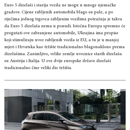
Euro 5 dizelaši i starija vozila ne mogu u mnoge njemačke
gradove. Cijene rabljenih automobila blago su pale, a po
riječima jednog trgovca rabljenim vozilima potražnja je takva
da Euro 5 dizelaša nema u ponudi. Istočna Europa spremno će
progutati ove zabranjene automobile, Ukrajina ima propise
koji stimuliraju uvoz rabljenih vozila iz EU, a tu je u manjoj
mjeri i Hrvatska kao tržište tradicionalno blagonaklono prema
dizelašima. Zanimljivo, velike zemlje uvoznice starih dizelaša
su Austrija i Italija. U ove dvije europske države dizelaši
tradicionalno čine veliki dio tržišta.