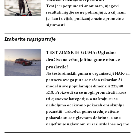
Test je u potpunosti anoniman, njegovi
rezultati nigdje se ne pohranjuju, a cilj nam
je, kao i uvijek, podizanje razine prometne
sigurnosti
Izaberite najsigurnije
TEST ZIMSKIH GUMA: Ugledno
društvo na vrhu, jeftine gume nisu se
proslavile!
Na testu zimskih guma u organizaciji HAK-a i
partnera ovoga puta se našao rekordan 31
model u sve popularnijoj dimenziji 225/40
R18. Proizvodi su se mogli promatrati i kroz
tri cjenovne kategorije, a na kraju su se
najboljima očekivano pokazali oni skuplji i
poznatiji. Također, gume srednje cijene
pokazale su se uglavnom dobrima, a one
najjeftinije uglavnom su zaslužile loše ocjene