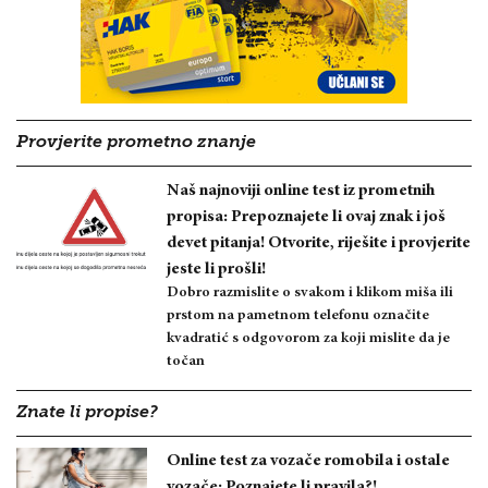
Provjerite prometno znanje
Naš najnoviji online test iz prometnih
propisa: Prepoznajete li ovaj znak i još
devet pitanja! Otvorite, riješite i provjerite
jeste li prošli!
Dobro razmislite o svakom i klikom miša ili
prstom na pametnom telefonu označite
kvadratić s odgovorom za koji mislite da je
točan
Znate li propise?
Online test za vozače romobila i ostale
vozače: Poznajete li pravila?!