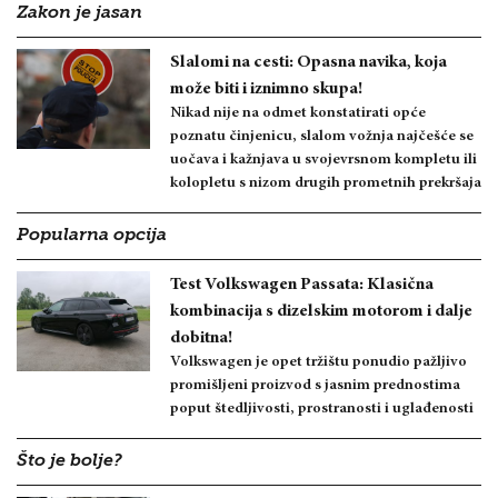
Zakon je jasan
Slalomi na cesti: Opasna navika, koja
može biti i iznimno skupa!
Nikad nije na odmet konstatirati opće
poznatu činjenicu, slalom vožnja najčešće se
uočava i kažnjava u svojevrsnom kompletu ili
kolopletu s nizom drugih prometnih prekršaja
Popularna opcija
Test Volkswagen Passata: Klasična
kombinacija s dizelskim motorom i dalje
dobitna!
Volkswagen je opet tržištu ponudio pažljivo
promišljeni proizvod s jasnim prednostima
poput štedljivosti, prostranosti i uglađenosti
Što je bolje?