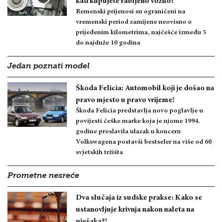
kad kupujete rabljeno vozilo?
Remenski prijenosi su ograničeni na
vremenski period zamijene neovisno o
prijeđenim kilometrima, najčešće između 5
do najduže 10 godina
Jedan poznati model
Škoda Felicia: Automobil koji je došao na
pravo mjesto u pravo vrijeme!
Škoda Felicia predstavlja novo poglavlje u
povijesti češke marke koja je njome 1994.
godine proslavila ulazak u koncern
Volkswagena postavši bestseler na više od 60
svjetskih tržišta
Prometne nesreće
Dva slučaja iz sudske prakse: Kako se
ustanovljuje krivnja nakon naleta na
pješaka?!