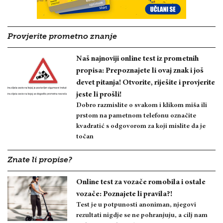
Provjerite prometno znanje
Naš najnoviji online test iz prometnih
propisa: Prepoznajete li ovaj znak i još
devet pitanja! Otvorite, riješite i provjerite
jeste li prošli!
Dobro razmislite o svakom i klikom miša ili
prstom na pametnom telefonu označite
kvadratić s odgovorom za koji mislite da je
točan
Znate li propise?
Online test za vozače romobila i ostale
vozače: Poznajete li pravila?!
Test je u potpunosti anoniman, njegovi
rezultati nigdje se ne pohranjuju, a cilj nam