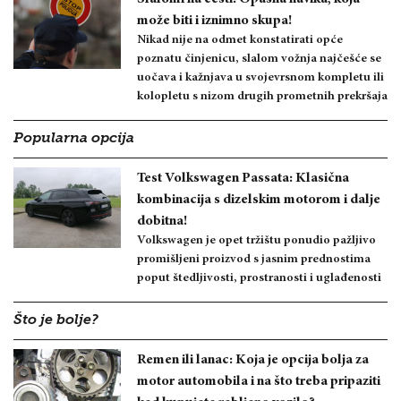
može biti i iznimno skupa!
Nikad nije na odmet konstatirati opće
poznatu činjenicu, slalom vožnja najčešće se
uočava i kažnjava u svojevrsnom kompletu ili
kolopletu s nizom drugih prometnih prekršaja
Popularna opcija
Test Volkswagen Passata: Klasična
kombinacija s dizelskim motorom i dalje
dobitna!
Volkswagen je opet tržištu ponudio pažljivo
promišljeni proizvod s jasnim prednostima
poput štedljivosti, prostranosti i uglađenosti
Što je bolje?
Remen ili lanac: Koja je opcija bolja za
motor automobila i na što treba pripaziti