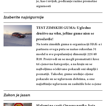
je, kao i uvijek, podizanje razine prometne
sigurnosti
Izaberite najsigurnije
TEST ZIMSKIH GUMA: Ugledno
društvo na vrhu, jeftine gume nisu se
proslavile!
Na testu zimskih guma u organizaciji HAK-a i
partnera ovoga puta se našao rekordan 31
model u sve popularnijoj dimenziji 225/40
R18. Proizvodi su se mogli promatrati i kroz
tri cjenovne kategorije, a na kraju su se
najboljima očekivano pokazali oni skuplji i
poznatiji. Također, gume srednje cijene
pokazale su se uglavnom dobrima, a one
najjeftinije uglavnom su zaslužile loše ocjene
Zakon je jasan
Slalomi na cesti: Opasna navika, koja