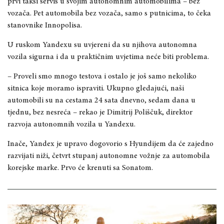
prvi taksi servis u svojim autonomnim automobilima – bez
vozača. Pet automobila bez vozača, samo s putnicima, to čeka
stanovnike Innopolisa.
U ruskom Yandexu su uvjereni da su njihova autonomna
vozila sigurna i da u praktičnim uvjetima neće biti problema.
– Proveli smo mnogo testova i ostalo je još samo nekoliko
sitnica koje moramo ispraviti. Ukupno gledajući, naši
automobili su na cestama 24 sata dnevno, sedam dana u
tjednu, bez nesreća – rekao je Dimitrij Poliščuk, direktor
razvoja autonomnih vozila u Yandexu.
Inače, Yandex je upravo dogovorio s Hyundijem da će zajedno
razvijati niži, četvrt stupanj autonomne vožnje za automobila
korejske marke. Prvo će krenuti sa Sonatom.