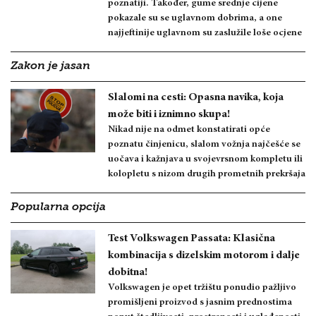
poznatiji. Također, gume srednje cijene
pokazale su se uglavnom dobrima, a one
najjeftinije uglavnom su zaslužile loše ocjene
Zakon je jasan
Slalomi na cesti: Opasna navika, koja
može biti i iznimno skupa!
Nikad nije na odmet konstatirati opće
poznatu činjenicu, slalom vožnja najčešće se
uočava i kažnjava u svojevrsnom kompletu ili
kolopletu s nizom drugih prometnih prekršaja
Popularna opcija
Test Volkswagen Passata: Klasična
kombinacija s dizelskim motorom i dalje
dobitna!
Volkswagen je opet tržištu ponudio pažljivo
promišljeni proizvod s jasnim prednostima