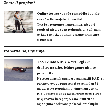
Znate li propise?
Online test za vozače romobila i ostale
vozače: Poznajete li pravila?!
Test je u potpunosti anoniman, njegovi
rezultati nigdje se ne pohranjuju, a cilj nam
je, kao i uvijek, podizanje razine prometne
sigurnosti
Izaberite najsigurnije
TEST ZIMSKIH GUMA: Ugledno
društvo na vrhu, jeftine gume nisu se
proslavile!
Na testu zimskih guma u organizaciji HAK-a i
partnera ovoga puta se našao rekordan 31
model u sve popularnijoj dimenziji 225/40
R18. Proizvodi su se mogli promatrati i kroz
tri cjenovne kategorije, a na kraju su se
najboljima očekivano pokazali oni skuplji i