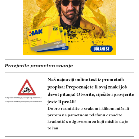
Provjerite prometno znanje
Naš najnoviji online test iz prometnih
propisa: Prepoznajete li ovaj znak i još
devet pitanja! Otvorite, riješite i provjerite
jeste li prošli!
Dobro razmislite o svakom i klikom miša ili
prstom na pametnom telefonu označite
kvadratić s odgovorom za koji mislite da je
točan