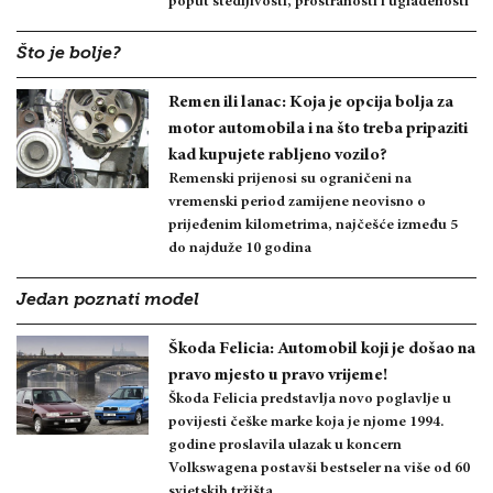
poput štedljivosti, prostranosti i uglađenosti
Što je bolje?
Remen ili lanac: Koja je opcija bolja za
motor automobila i na što treba pripaziti
kad kupujete rabljeno vozilo?
Remenski prijenosi su ograničeni na
vremenski period zamijene neovisno o
prijeđenim kilometrima, najčešće između 5
do najduže 10 godina
Jedan poznati model
Škoda Felicia: Automobil koji je došao na
pravo mjesto u pravo vrijeme!
Škoda Felicia predstavlja novo poglavlje u
povijesti češke marke koja je njome 1994.
godine proslavila ulazak u koncern
Volkswagena postavši bestseler na više od 60
svjetskih tržišta