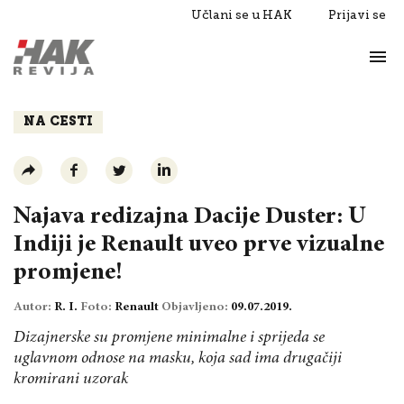
Učlani se u HAK
Prijavi se
Život
Razgovori
NA CESTI
Najava redizajna Dacije Duster: U
Indiji je Renault uveo prve vizualne
promjene!
Autor:
R. I.
Foto:
Renault
Objavljeno:
09.07.2019.
Dizajnerske su promjene minimalne i sprijeda se
uglavnom odnose na masku, koja sad ima drugačiji
kromirani uzorak