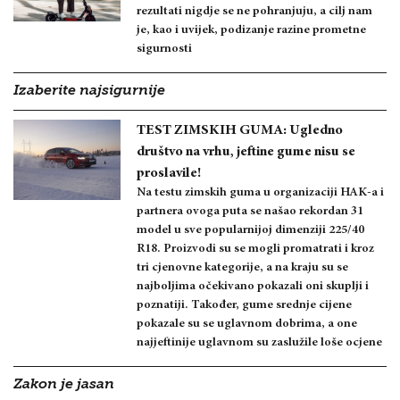
rezultati nigdje se ne pohranjuju, a cilj nam
je, kao i uvijek, podizanje razine prometne
sigurnosti
Izaberite najsigurnije
TEST ZIMSKIH GUMA: Ugledno
društvo na vrhu, jeftine gume nisu se
proslavile!
Na testu zimskih guma u organizaciji HAK-a i
partnera ovoga puta se našao rekordan 31
model u sve popularnijoj dimenziji 225/40
R18. Proizvodi su se mogli promatrati i kroz
tri cjenovne kategorije, a na kraju su se
najboljima očekivano pokazali oni skuplji i
poznatiji. Također, gume srednje cijene
pokazale su se uglavnom dobrima, a one
najjeftinije uglavnom su zaslužile loše ocjene
Zakon je jasan