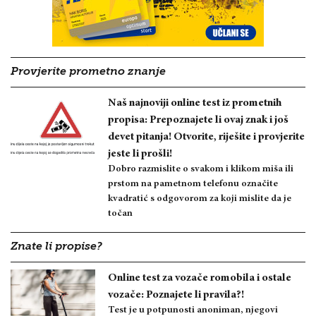
Provjerite prometno znanje
Naš najnoviji online test iz prometnih
propisa: Prepoznajete li ovaj znak i još
devet pitanja! Otvorite, riješite i provjerite
jeste li prošli!
Dobro razmislite o svakom i klikom miša ili
prstom na pametnom telefonu označite
kvadratić s odgovorom za koji mislite da je
točan
Znate li propise?
Online test za vozače romobila i ostale
vozače: Poznajete li pravila?!
Test je u potpunosti anoniman, njegovi