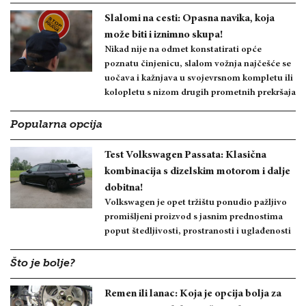
Slalomi na cesti: Opasna navika, koja
može biti i iznimno skupa!
Nikad nije na odmet konstatirati opće
poznatu činjenicu, slalom vožnja najčešće se
uočava i kažnjava u svojevrsnom kompletu ili
kolopletu s nizom drugih prometnih prekršaja
Popularna opcija
Test Volkswagen Passata: Klasična
kombinacija s dizelskim motorom i dalje
dobitna!
Volkswagen je opet tržištu ponudio pažljivo
promišljeni proizvod s jasnim prednostima
poput štedljivosti, prostranosti i uglađenosti
Što je bolje?
Remen ili lanac: Koja je opcija bolja za