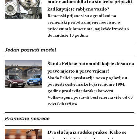
motor automobila i na što treba pripaziti
kad kupujete rabljeno vozilo?
Remenski prijenosi su ograničeni na
vremenski period zamijene neovisno o
prijeđenim kilometrima, najčešće između 5
do najduže 10 godina
Jedan poznati model
Škoda Felicia: Automobil koji je došao na
pravo mjesto u pravo vrijeme!
Škoda Felicia predstavlja novo poglavlje u
povijesti češke marke koja je njome 1994.
godine proslavila ulazak u koncern
Volkswagena postavši bestseler na više od 60
svjetskih tržišta
Prometne nesreće
Dva slučaja iz sudske prakse: Kako se