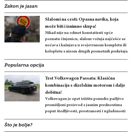
Zakon je jasan
Slalomi na cesti: Opasna navika, koja
može biti i iznimno skupa!
Nikad nije na odmet konstatirati opće
poznatu činjenicu, slalom vožnja najčešće se
uočava i kažnjava u svojevrsnom kompletu ili
kolopletu s nizom drugih prometnih prekršaja
Popularna opcija
Test Volkswagen Passata: Klasična
kombinacija s dizelskim motorom i dalje
dobitna!
Volkswagen je opet tržištu ponudio pažljivo
promišljeni proizvod s jasnim prednostima
poput štedljivosti, prostranosti i uglađenosti
Što je bolje?