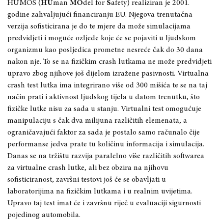
HUMOS (
HU
man
MO
del for
S
afety) realiziran je 2001.
godine zahvaljujući financiranju EU. Njegova trenutačna
verzija sofisticirana je do te mjere da može simulacijama
predvidjeti i moguće ozljede koje će se pojaviti u ljudskom
organizmu kao posljedica prometne nesreće čak do 30 dana
nakon nje. To se na fizičkim crash lutkama ne može predvidjeti
upravo zbog njihove još dijelom izražene pasivnosti. Virtualna
crash test lutka ima integrirano više od 300 mišića te se na taj
način prati i aktivnost ljudskog tijela u datom trenutku, što
fizičke lutke nisu za sada u stanju. Virtualni test omogućuje
manipulaciju s čak dva milijuna različitih elemenata, a
ograničavajući faktor za sada je postalo samo računalo čije
performanse jedva prate tu količinu informacija i simulacija.
Danas se na tržištu razvija paralelno više različitih softwarea
za virtualne crash lutke, ali bez obzira na njihovu
sofisticiranost, završni testovi još će se obavljati u
laboratorijima na fizičkim lutkama i u realnim uvijetima.
Upravo taj test imat će i završnu riječ u evaluaciji sigurnosti
pojedinog automobila.