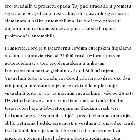
broj stradalih u prometu opada. Taj pad stradalih u prometu
sigurno je posljedica porasta aktivnih i pasivnih sigurnosnih
elemenata u našim automobilima, što možemo zahvaliti
dugotrajnim i skupim istraživanjima u laboratorijima
proizvođača automobila.
Primjerice, Ford je u Dea
rbornu i svojim europskim filijalama
do danas napravio više od 31.000 crash testova s pravim
automobilima, a tom problematikom u njihovim
labor
atorijima bavi se globalno više od 500 inženjera.
Virtualnih testova u zadnjem desetljeću napravili su oko dva
milijuna, a interesantno je da se neki od kompleksnijih
virtualnih testova vrte na moćnim računalima i više od 24 sata.
Uz virtualne testove na računalima, ipak se i dalje finalni
testovi obavljaju u laboratorijima na fizičkim crash test
lutkama koje već sedam desetljeća predstavljaju nezamjenjivi
oblik testiranja ljudske sigurnosti u vozilima. Proizvođači crash
test lutku definiraju kao kalibrirani testni instrument za
mjerenje potencijala ozljeđivanja ljudi u sudarima. Ona