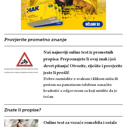
Provjerite prometno znanje
Naš najnoviji online test iz prometnih
propisa: Prepoznajete li ovaj znak i još
devet pitanja! Otvorite, riješite i provjerite
jeste li prošli!
Dobro razmislite o svakom i klikom miša ili
prstom na pametnom telefonu označite
kvadratić s odgovorom za koji mislite da je
točan
Znate li propise?
Online test za vozače romobila i ostale