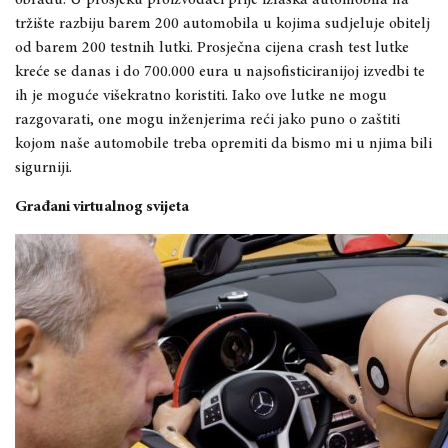
obradu. U prosjeku proizvođači prije izlaska automobila na
tržište razbiju barem 200 automobila u kojima sudjeluje obitelj
od barem 200 testnih lutki. Prosječna cijena crash test lutke
kreće se danas i do 700.000 eura u najsofisticiranijoj izvedbi te
ih je moguće višekratno koristiti. Iako ove lutke ne mogu
razgovarati, one mogu inženjerima reći jako puno o zaštiti
kojom naše automobile treba opremiti da bismo mi u njima bili
sigurniji.
Građani virtualnog svijeta