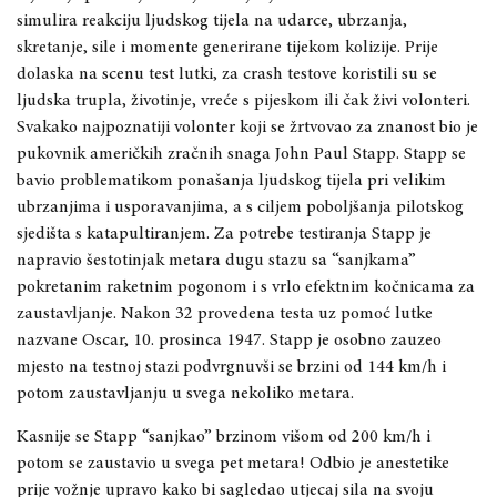
simulira reakciju ljudskog tijela na udarce, ubrzanja,
skretanje, sile i momente generirane tijekom kolizije. Prije
dolaska na scenu test lutki, za crash testove koristili su se
ljudska trupla, životinje, vreće s pijeskom ili čak živi volonteri.
Svakako najpoznatiji volonter koji se žrtvovao za znanost bio je
pukovnik američkih zračnih snaga John Paul Stapp. Stapp se
bavio problematikom ponašanja ljudskog tijela pri velikim
ubrzanjima i usporavanjima, a s ciljem poboljšanja pilotskog
sjedišta s katapultiranjem. Za potrebe testiranja Stapp je
napravio šestotinjak metara dugu stazu sa “sanjkama”
pokretanim raketnim pogonom i s vrlo efektnim kočnicama za
zaustavljanje. Nakon 32 provedena testa uz pomoć lutke
nazvane Oscar, 10. prosinca 1947. Stapp je osobno zauzeo
mjesto na testnoj stazi podvrgnuvši se brzini od 144 km/h i
potom zaustavljanju u svega nekoliko metara.
Kasnije se Stapp “sanjkao” brzinom višom od 200 km/h i
potom se zaustavio u svega pet metara! Odbio je anestetike
prije vožnje upravo kako bi sagledao utjecaj sila na svoju