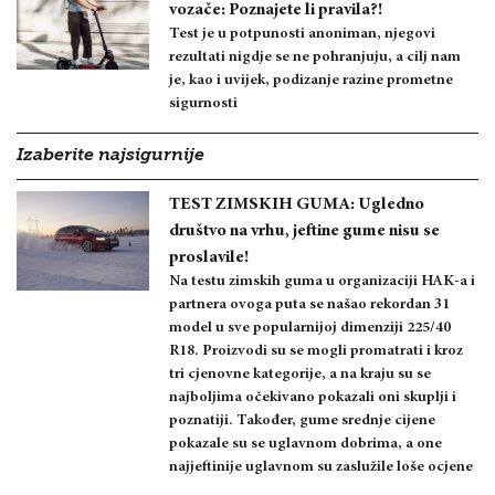
vozače: Poznajete li pravila?!
Test je u potpunosti anoniman, njegovi
rezultati nigdje se ne pohranjuju, a cilj nam
je, kao i uvijek, podizanje razine prometne
sigurnosti
Izaberite najsigurnije
TEST ZIMSKIH GUMA: Ugledno
društvo na vrhu, jeftine gume nisu se
proslavile!
Na testu zimskih guma u organizaciji HAK-a i
partnera ovoga puta se našao rekordan 31
model u sve popularnijoj dimenziji 225/40
R18. Proizvodi su se mogli promatrati i kroz
tri cjenovne kategorije, a na kraju su se
najboljima očekivano pokazali oni skuplji i
poznatiji. Također, gume srednje cijene
pokazale su se uglavnom dobrima, a one
najjeftinije uglavnom su zaslužile loše ocjene