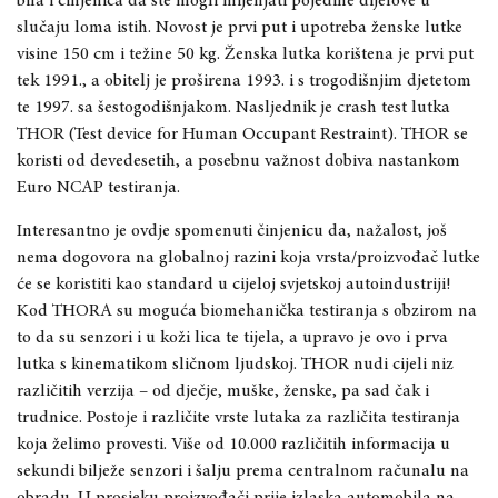
bila i činjenica da ste mogli mijenjati pojedine dijelove u
slučaju loma istih. Novost je prvi put i upotreba ženske lut
ke
visine 150 cm i težine 50 kg. Ženska lutka korištena je prvi put
tek 1991., a obitelj je proširena 1993. i s trogodišnjim djetetom
te 1997. sa šestogodišnjakom. Nasljednik je crash test lutka
THOR (Test device for Human Occupant Restraint). THOR se
kori
sti od devedesetih, a posebnu važnost dobiva nastankom
Euro NCAP testiranja.
Interesantno je ovdje spomenuti činjenicu da, nažalost, još
nema dogovora na globalnoj razini koja vrsta/proizvođač lutke
će se koristiti kao standard u cijeloj svjetskoj autoindustriji!
Kod THORA su moguća biomehanička testiranja s obzirom na
to da su senzori i u koži lica te tijela, a upravo je ovo i prva
lutka s kinematikom sličnom ljudskoj. THOR nudi cijeli niz
različitih verzija – od dječje, muške, ženske, pa sad čak i
trudnice. Postoje i različite vrste lutaka za različita testiranja
koja želimo provesti. Više od 10.000 različitih informacija u
sekundi bilježe senzori i šalju prema centralnom računalu na