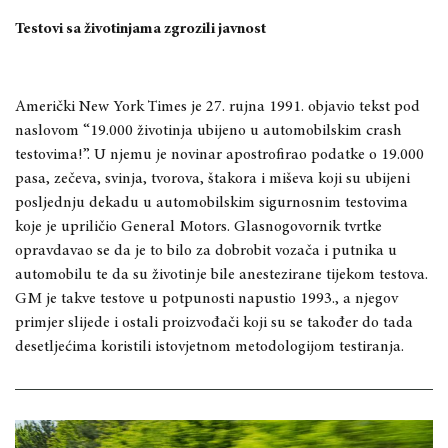
Testovi sa životinjama zgrozili javnost
Američki New York Times je 27. rujna 1991. objavio tekst pod
naslovom “19.000 životinja ubijeno u automobilskim crash
testovima!”. U njemu je novinar apostrofirao podatke o 19.000
pasa, zečeva, svinja, tvorova, štakora i miševa koji su ubijeni
posljednju dekadu u automobilskim sigurnosnim testovima
koje je upriličio General Motors. Glasnogovornik tvrtke
opravdavao se da je to bilo za dobrobit vozača i putnika u
automobilu te da su životinje bile anestezirane tijekom testova.
GM je takve testove u potpunosti napustio 1993., a njegov
primjer slijede i ostali proizvođači koji su se također do tada
desetljećima koristili istovjetnom metodologijom testiranja.