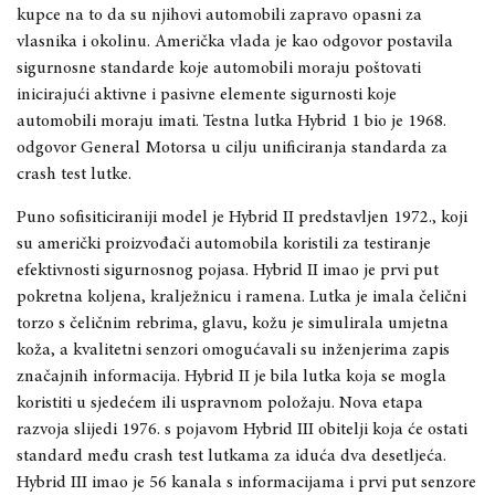
kupce na to da su njihovi automobili zapravo opasni za
vlasnika i okolinu. Američka vlada je kao odgovor postavila
sigurnosne standarde koje automobili moraju poštovati
inicirajući aktivne i pasivne elemente sigurnosti koje
automobili moraju imati. Testna lutka Hybrid 1 bio je 1968.
odgovor General Motorsa u cilju unificiranja standarda za
crash test lutke.
Puno sofisiticiraniji model je Hybrid II predstavljen 1972., koji
su američki proizvođači automobila koristili za testiranje
efektivnosti sigurnosnog pojasa. Hybrid II imao je prvi put
pokretna koljena, kralježnicu i ramena. Lutka je imala čelični
torzo s čeličnim rebrima, glavu, kožu je simulirala umjetna
koža, a kvalitetni senzori omogućavali su inženjerima zapis
značajnih informacija. Hybrid II je bila lutka koja se mogla
koristiti u sjedećem ili uspravnom položaju. Nova etapa
razvoja slijedi 1976. s pojavom Hybrid III obitelji koja će ostati
standard među crash test lutkama za iduća dva desetljeća.
Hybrid III imao je 56 kanala s informacijama i prvi put senzore