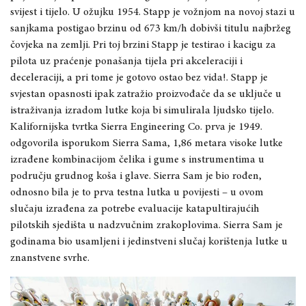
svijest i tijelo. U ožujku 1954. Stapp je vožnjom na novoj stazi u
sanjkama postigao brzinu od 673 km/h dobivši titulu najbržeg
čovjeka na zemlji. Pri toj brzini Stapp je testirao i kacigu za
pilota uz praćenje ponašanja tijela pri akceleraciji i
deceleraciji, a pri tome je gotovo ostao bez vida!. Stapp je
svjestan opasnosti ipak zatražio proizvođače da se uključe u
istraživanja izradom lutke koja bi simulirala ljudsko tijelo.
Kalifornijska tvrtka Sierra Engineering Co. prva je 1949.
odgovorila isporukom Sierra Sama, 1,86 metara visoke lutke
izrađene kombinacijom čelika i gume s instrumentima u
području grudnog koša i glave. Sierra Sam je bio rođen,
odnosno bila je to prva testna lutka u povijesti – u ovom
slučaju izrađena za potrebe evaluacije katapultirajućih
pilotskih sjedišta u nadzvučnim zrakoplovima. Sierra Sam je
godinama bio usamljeni i jedinstveni slučaj korištenja lutke u
znanstvene svrhe.