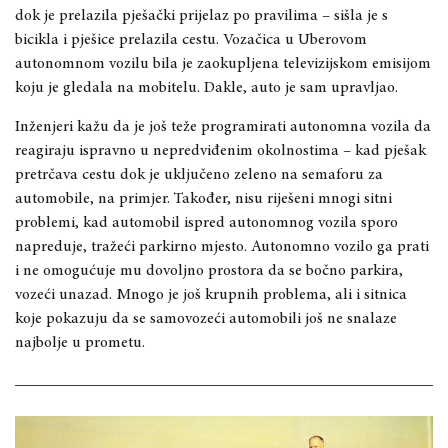
dok je prelazila pješački prijelaz po pravilima – sišla je s
bicikla i pješice prelazila cestu. Vozačica u Uberovom
autonomnom vozilu bila je zaokupljena televizijskom emisijom
koju je gledala na mobitelu. Dakle, auto je sam upravljao.
Inženjeri kažu da je još teže programirati autonomna vozila da
reagiraju ispravno u nepredviđenim okolnostima – kad pješak
pretrčava cestu dok je uključeno zeleno na semaforu za
automobile, na primjer. Također, nisu riješeni mnogi sitni
problemi, kad automobil ispred autonomnog vozila sporo
napreduje, tražeći parkirno mjesto. Autonomno vozilo ga prati
i ne omogućuje mu dovoljno prostora da se bočno parkira,
vozeći unazad. Mnogo je još krupnih problema, ali i sitnica
koje pokazuju da se samovozeći automobili još ne snalaze
najbolje u prometu.