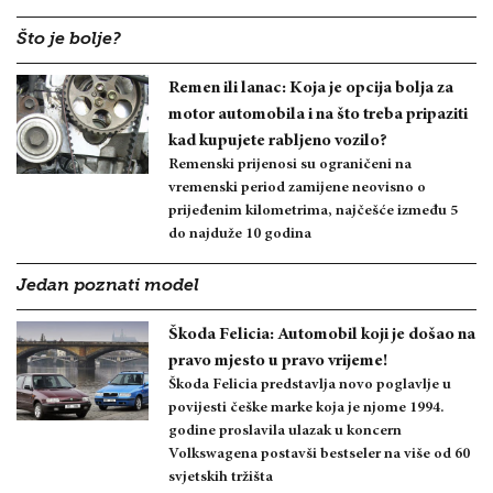
Što je bolje?
Remen ili lanac: Koja je opcija bolja za
motor automobila i na što treba pripaziti
kad kupujete rabljeno vozilo?
Remenski prijenosi su ograničeni na
vremenski period zamijene neovisno o
prijeđenim kilometrima, najčešće između 5
do najduže 10 godina
Jedan poznati model
Škoda Felicia: Automobil koji je došao na
pravo mjesto u pravo vrijeme!
Škoda Felicia predstavlja novo poglavlje u
povijesti češke marke koja je njome 1994.
godine proslavila ulazak u koncern
Volkswagena postavši bestseler na više od 60
svjetskih tržišta