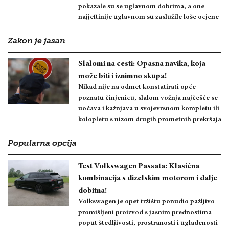
pokazale su se uglavnom dobrima, a one
najjeftinije uglavnom su zaslužile loše ocjene
Zakon je jasan
Slalomi na cesti: Opasna navika, koja
može biti i iznimno skupa!
Nikad nije na odmet konstatirati opće
poznatu činjenicu, slalom vožnja najčešće se
uočava i kažnjava u svojevrsnom kompletu ili
kolopletu s nizom drugih prometnih prekršaja
Popularna opcija
Test Volkswagen Passata: Klasična
kombinacija s dizelskim motorom i dalje
dobitna!
Volkswagen je opet tržištu ponudio pažljivo
promišljeni proizvod s jasnim prednostima
poput štedljivosti, prostranosti i uglađenosti