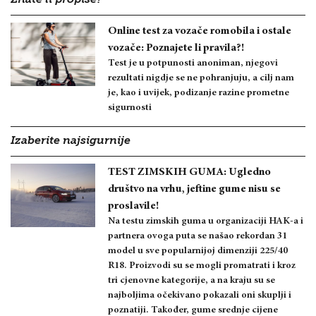
Online test za vozače romobila i ostale
vozače: Poznajete li pravila?!
Test je u potpunosti anoniman, njegovi
rezultati nigdje se ne pohranjuju, a cilj nam
je, kao i uvijek, podizanje razine prometne
sigurnosti
Izaberite najsigurnije
TEST ZIMSKIH GUMA: Ugledno
društvo na vrhu, jeftine gume nisu se
proslavile!
Na testu zimskih guma u organizaciji HAK-a i
partnera ovoga puta se našao rekordan 31
model u sve popularnijoj dimenziji 225/40
R18. Proizvodi su se mogli promatrati i kroz
tri cjenovne kategorije, a na kraju su se
najboljima očekivano pokazali oni skuplji i
poznatiji. Također, gume srednje cijene