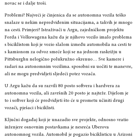
novac se i dalje troši.
Problemi? Najveći je činjenica da se autonomna vozila teško
snalaze u nekim nepredviđenim situacijama, a takvih je mnogo
na cesti. Primjeri? Istraživači u Argu, zajedničkom projektu
Forda i Volkswagena kažu da je njihovo vozilo imalo problema
s biciklistom koji je vozio slalom između automobila na cesti te
s kamionom za odvoz smeće koji se na jednom raskrižju u
Pittsburghu nelogično polukružno okrenuo… Sve kamere i
radari na autonomnim vozilima. sposobni su uočiti te manevre,
ali ne mogu predvidjeti sljedeći potez vozača.
U Argu kažu da su razvili 80 posto softvera i hardvera za
autonomna vozila, ali završnih 20 posto je najteže. Dijelom je
to i softver koji će predvidjeti što će u prometu učiniti drugi
vozači, pješaci i biciklisti.
Ključni događaj koji je unazadio sve projekte, odnosno vratio
inženjere osnovnim postavkama je nesreća Uberova
autonomnog vozila. Automobil je pogazio biciklisticu u Arizoni