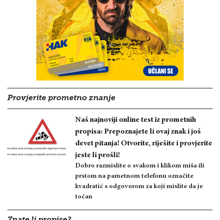
Provjerite prometno znanje
Naš najnoviji online test iz prometnih
propisa: Prepoznajete li ovaj znak i još
devet pitanja! Otvorite, riješite i provjerite
jeste li prošli!
Dobro razmislite o svakom i klikom miša ili
prstom na pametnom telefonu označite
kvadratić s odgovorom za koji mislite da je
točan
Znate li propise?