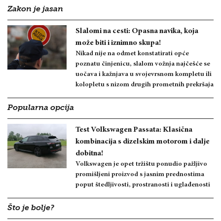
Zakon je jasan
Slalomi na cesti: Opasna navika, koja
može biti i iznimno skupa!
Nikad nije na odmet konstatirati opće
poznatu činjenicu, slalom vožnja najčešće se
uočava i kažnjava u svojevrsnom kompletu ili
kolopletu s nizom drugih prometnih prekršaja
Popularna opcija
Test Volkswagen Passata: Klasična
kombinacija s dizelskim motorom i dalje
dobitna!
Volkswagen je opet tržištu ponudio pažljivo
promišljeni proizvod s jasnim prednostima
poput štedljivosti, prostranosti i uglađenosti
Što je bolje?