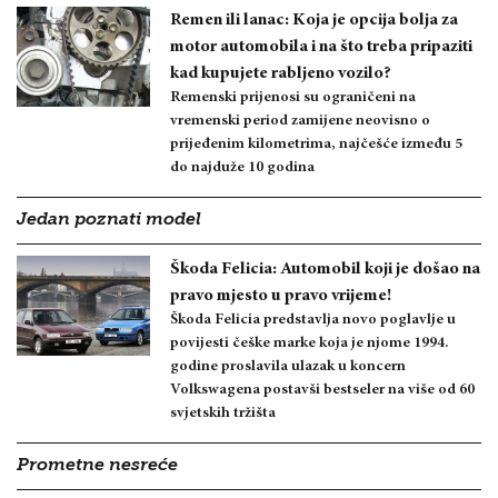
Remen ili lanac: Koja je opcija bolja za
motor automobila i na što treba pripaziti
kad kupujete rabljeno vozilo?
Remenski prijenosi su ograničeni na
vremenski period zamijene neovisno o
prijeđenim kilometrima, najčešće između 5
do najduže 10 godina
Jedan poznati model
Škoda Felicia: Automobil koji je došao na
pravo mjesto u pravo vrijeme!
Škoda Felicia predstavlja novo poglavlje u
povijesti češke marke koja je njome 1994.
godine proslavila ulazak u koncern
Volkswagena postavši bestseler na više od 60
svjetskih tržišta
Prometne nesreće