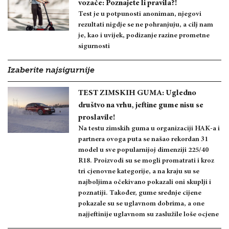
vozače: Poznajete li pravila?!
Test je u potpunosti anoniman, njegovi
rezultati nigdje se ne pohranjuju, a cilj nam
je, kao i uvijek, podizanje razine prometne
sigurnosti
Izaberite najsigurnije
TEST ZIMSKIH GUMA: Ugledno
društvo na vrhu, jeftine gume nisu se
proslavile!
Na testu zimskih guma u organizaciji HAK-a i
partnera ovoga puta se našao rekordan 31
model u sve popularnijoj dimenziji 225/40
R18. Proizvodi su se mogli promatrati i kroz
tri cjenovne kategorije, a na kraju su se
najboljima očekivano pokazali oni skuplji i
poznatiji. Također, gume srednje cijene
pokazale su se uglavnom dobrima, a one
najjeftinije uglavnom su zaslužile loše ocjene