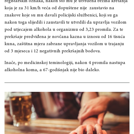
registarskih oznaka, nakon što mu je utvrđena brzina kretanja
koja je za 31 km/h veća od dopuštene nije zaustavio na
znakove koje su mu davali policijski službenici, koji su ga
nakon toga slijedili i zaustavili te utvrdili da upravlja vozilom
pod utjecajem alkohola u organizmu od 3,23 promila. Za te
prekršaje predviđena je novčana kazna u iznosu od 16 tisuća
kuna, zaštitna mjera zabrane upravljanja vozilom u trajanju
od 3 mjeseca i 12 negativnih prekršajnih bodova.
Inače, po medicinskoj teminologiji, nakon 4 promila nastupa
alkoholna koma, a 67-godišnjak nije bio daleko.