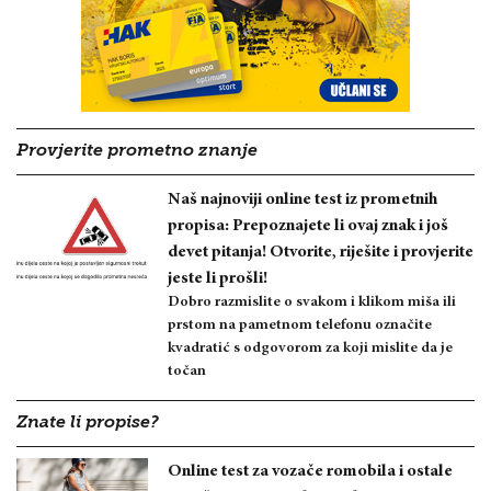
Provjerite prometno znanje
Naš najnoviji online test iz prometnih
propisa: Prepoznajete li ovaj znak i još
devet pitanja! Otvorite, riješite i provjerite
jeste li prošli!
Dobro razmislite o svakom i klikom miša ili
prstom na pametnom telefonu označite
kvadratić s odgovorom za koji mislite da je
točan
Znate li propise?
Online test za vozače romobila i ostale