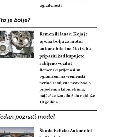
uglađenosti
to je bolje?
Remen ili lanac: Koja je
opcija bolja za motor
automobila i na što treba
pripaziti kad kupujete
rabljeno vozilo?
Remenski prijenosi su
ograničeni na vremenski
period zamijene neovisno o
prijeđenim kilometrima,
najčešće između 5 do najduže
10 godina
Jedan poznati model
Škoda Felicia: Automobil