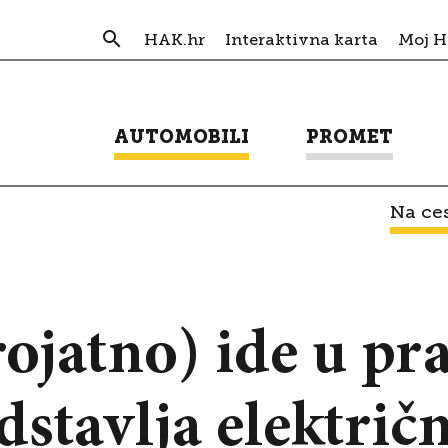
HAK.hr
Interaktivna karta
Moj 
AUTOMOBILI
PROMET
Na ces
ojatno) ide u p
stavlja električn