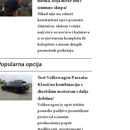
navika, koja može biti i
iznimno skupa!
Nikad nije na odmet
konstatirati opće poznatu
činjenicu, slalom vožnja
najčešće se uočava i kažnjava
u svojevrsnom kompletu ili
kolopletu s nizom drugih
prometnih prekršaja
Popularna opcija
Test Volkswagen Passata:
Klasična kombinacija s
dizelskim motorom i dalje
dobitna!
Volkswagen je opet tržištu
ponudio pažljivo promišljeni
proizvod s jasnim
prednostima poput
štedljivosti, prostranosti i