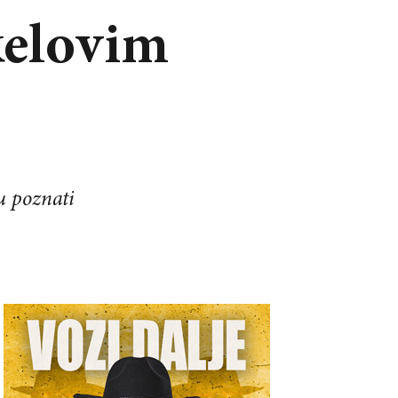
kelovim
u poznati