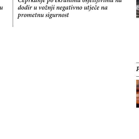
Čeprkanje po ekranima osjetljivima na
 u
dodir u vožnji negativno utječe na
prometnu sigurnost