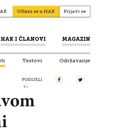
HAK
Učlani se u HAK
Prijavi se
HAK I ČLANOVI
MAGAZIN
ti
Testovi
Održavanje
PODIJELI
ravom
i