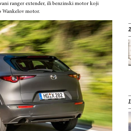
zvani ranger extender, ili benzinski motor koji
to Wankelov motor.
Z
I