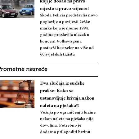
koji je došao na pravo
mjesto u pravo vrijeme!
Škoda Felicia predstavlja novo
poglavlje u povijesti češke
marke koja je njome 1994.
godine proslavila ulazak u
koncern Volkswagena
postavši bestseler na više od
60 svjetskih tržišta
Prometne nesreće
Dva slučaja iz sudske
prakse: Kako se
ustanovljuje krivnja nakon
naleta na pješaka?!
Vožnja po ograničenju brzine
nakon naleta na pješaka nije
dovoljna. Potrebno je
dodatno prilagoditi brzinu