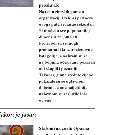
proslavile!
Na testu zimskih guma u
organizaciji HAK-a i partnera
ovoga puta se našao rekordan
31 model u sve popularnijoj
dimenziji 225/40 R18.
Proizvodi su se mogli
promatrati i kroz tri cjenovne
kategorije, a na kraju su se
najboljima očekivano pokazali
oni skuplji i poznatiji.
Također, gume srednje cijene
pokazale su se uglavnom
dobrima, a one najjeftinije
uglavnom su zaslužile loše
ocjene
Zakon je jasan
Slalomi na cesti: Opasna