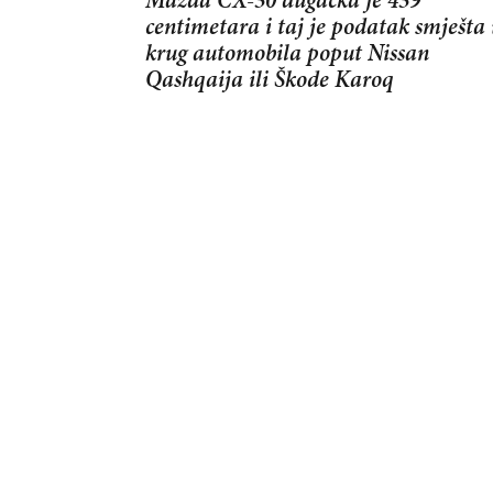
Mazda CX-30 dugačka je 439
centimetara i taj je podatak smješta
krug automobila poput Nissan
Qashqaija ili Škode Karoq