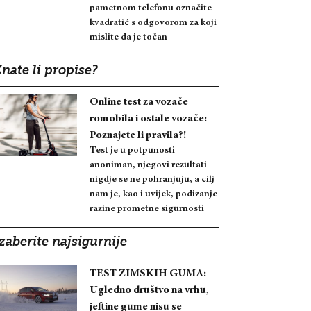
pametnom telefonu označite
kvadratić s odgovorom za koji
mislite da je točan
nate li propise?
Online test za vozače
romobila i ostale vozače:
Poznajete li pravila?!
Test je u potpunosti
anoniman, njegovi rezultati
nigdje se ne pohranjuju, a cilj
nam je, kao i uvijek, podizanje
razine prometne sigurnosti
zaberite najsigurnije
TEST ZIMSKIH GUMA:
Ugledno društvo na vrhu,
jeftine gume nisu se