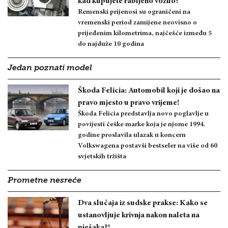
kad kupujete rabljeno vozilo?
Remenski prijenosi su ograničeni na
vremenski period zamijene neovisno o
prijeđenim kilometrima, najčešće između 5
do najduže 10 godina
Jedan poznati model
Škoda Felicia: Automobil koji je došao na
pravo mjesto u pravo vrijeme!
Škoda Felicia predstavlja novo poglavlje u
povijesti češke marke koja je njome 1994.
godine proslavila ulazak u koncern
Volkswagena postavši bestseler na više od 60
svjetskih tržišta
Prometne nesreće
Dva slučaja iz sudske prakse: Kako se
ustanovljuje krivnja nakon naleta na
pješaka?!