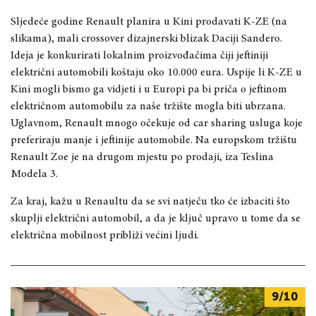
Sljedeće godine Renault planira u Kini prodavati K-ZE (na
slikama), mali crossover dizajnerski blizak Daciji Sandero.
Ideja je konkurirati lokalnim proizvođačima čiji jeftiniji
električni automobili koštaju oko 10.000 eura. Uspije li K-ZE u
Kini mogli bismo ga vidjeti i u Europi pa bi priča o jeftinom
električnom automobilu za naše tržište mogla biti ubrzana.
Uglavnom, Renault mnogo očekuje od car sharing usluga koje
preferiraju manje i jeftinije automobile. Na europskom tržištu
Renault Zoe je na drugom mjestu po prodaji, iza Teslina
Modela 3.
Za kraj, kažu u Renaultu da se svi natječu tko će izbaciti što
skuplji električni automobil, a da je ključ upravo u tome da se
električna mobilnost približi većini ljudi.
9/10