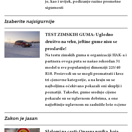
je, kao i uvijek, podizanje razine prometne
sigurnosti
Izaberite najsigurnije
TEST ZIMSKIH GUMA: Ugledno
društvo na vrhu, jeftine gume nisu se
proslavile!
Na testu zimskih guma u organizaciji HAK-a i
partnera ovoga puta se našao rekordan 31
model u sve popularnijoj dimenziji 225/40
R18. Proizvodi su se mogli promatrati i kroz
tri cjenovne kategorije, a na kraju su se
najboljima očekivano pokazali oni skuplji i
poznatiji. Također, gume srednje cijene
pokazale su se uglavnom dobrima, a one
najjeftinije uglavnom su zaslužile loše ocjene
Zakon je jasan
Slalomi na cesti: Opasna navika, koja