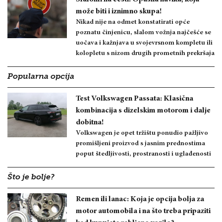
može biti i iznimno skupa!
Nikad nije na odmet konstatirati opće
poznatu činjenicu, slalom vožnja najčešće se
uočava i kažnjava u svojevrsnom kompletu ili
kolopletu s nizom drugih prometnih prekršaja
Popularna opcija
Test Volkswagen Passata: Klasična
kombinacija s dizelskim motorom i dalje
dobitna!
Volkswagen je opet tržištu ponudio pažljivo
promišljeni proizvod s jasnim prednostima
poput štedljivosti, prostranosti i uglađenosti
Što je bolje?
Remen ili lanac: Koja je opcija bolja za
motor automobila i na što treba pripaziti