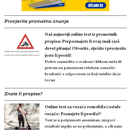
Provjerite prometno znanje
Naš najnoviji online test iz prometnih
propisa: Prepoznajete li ovaj znak i još
devet pitanja! Otvorite, riješite i provjerite
jeste li prošli!
Dobro razmislite o svakom i klikom miša ili
prstom na pametnom telefonu označite
kvadratić s odgovorom za koji mislite da je
točan
Znate li propise?
Online test za vozače romobila i ostale
vozače: Poznajete li pravila?!
Test je u potpunosti anoniman, njegovi
rezultati nigdje se ne pohranjuju, a cilj nam