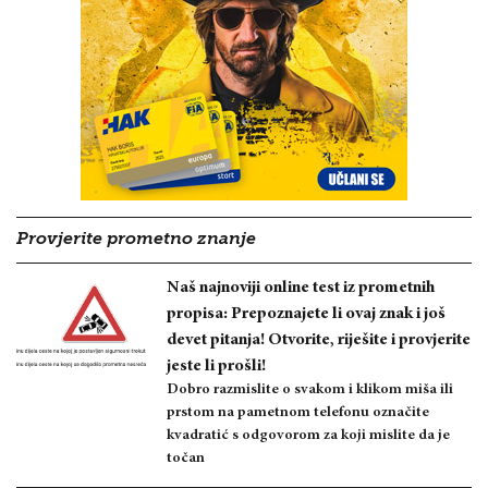
Provjerite prometno znanje
Naš najnoviji online test iz prometnih
propisa: Prepoznajete li ovaj znak i još
devet pitanja! Otvorite, riješite i provjerite
jeste li prošli!
Dobro razmislite o svakom i klikom miša ili
prstom na pametnom telefonu označite
kvadratić s odgovorom za koji mislite da je
točan