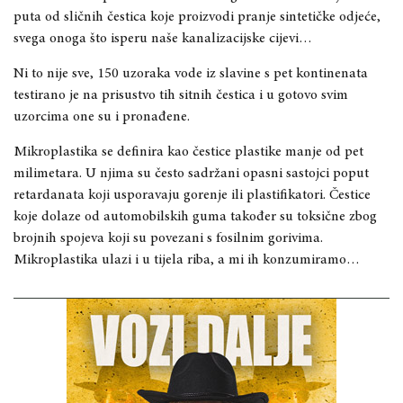
puta od sličnih čestica koje proizvodi pranje sintetičke odjeće,
svega onoga što isperu naše kanalizacijske cijevi…
Ni to nije sve, 150 uzoraka vode iz slavine s pet kontinenata
testirano je na prisustvo tih sitnih čestica i u gotovo svim
uzorcima one su i pronađene.
Mikroplastika se definira kao čestice plastike manje od pet
milimetara. U njima su često sadržani opasni sastojci poput
retardanata koji usporavaju gorenje ili plastifikatori. Čestice
koje dolaze od automobilskih guma također su toksične zbog
brojnih spojeva koji su povezani s fosilnim gorivima.
Mikroplastika ulazi i u tijela riba, a mi ih konzumiramo…