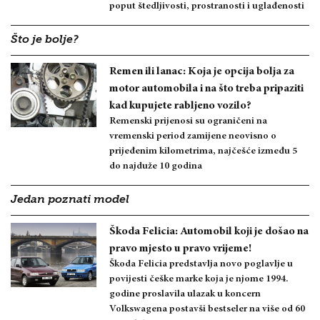
poput štedljivosti, prostranosti i uglađenosti
Što je bolje?
Remen ili lanac: Koja je opcija bolja za
motor automobila i na što treba pripaziti
kad kupujete rabljeno vozilo?
Remenski prijenosi su ograničeni na
vremenski period zamijene neovisno o
prijeđenim kilometrima, najčešće između 5
do najduže 10 godina
Jedan poznati model
Škoda Felicia: Automobil koji je došao na
pravo mjesto u pravo vrijeme!
Škoda Felicia predstavlja novo poglavlje u
povijesti češke marke koja je njome 1994.
godine proslavila ulazak u koncern
Volkswagena postavši bestseler na više od 60