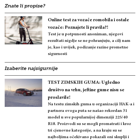
Znate li propise?
Online test za vozače romobila i ostale
vozače: Poznajete li pravila?!
Test je u potpunosti anoniman, njegovi
rezultati nigdje se ne pohranjuju, a cilj nam
je, kao i uvijek, podizanje razine prometne
sigurnosti
Izaberite najsigurnije
TEST ZIMSKIH GUMA: Ugledno
društvo na vrhu, jeftine gume nisu se
proslavile!
Na testu zimskih guma u organizaciji HAK-a i
partnera ovoga puta se našao rekordan 31
model u sve popularnijoj dimenziji 225/40
R18. Proizvodi su se mogli promatrati i kroz
tri cjenovne kategorije, a na kraju su se
najboljima očekivano pokazali oni skuplji i