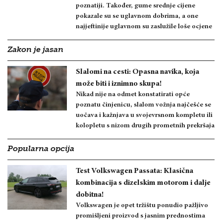
poznatiji. Također, gume srednje cijene
pokazale su se uglavnom dobrima, a one
najjeftinije uglavnom su zaslužile loše ocjene
Zakon je jasan
Slalomi na cesti: Opasna navika, koja
može biti i iznimno skupa!
Nikad nije na odmet konstatirati opće
poznatu činjenicu, slalom vožnja najčešće se
uočava i kažnjava u svojevrsnom kompletu ili
kolopletu s nizom drugih prometnih prekršaja
Popularna opcija
Test Volkswagen Passata: Klasična
kombinacija s dizelskim motorom i dalje
dobitna!
Volkswagen je opet tržištu ponudio pažljivo
promišljeni proizvod s jasnim prednostima