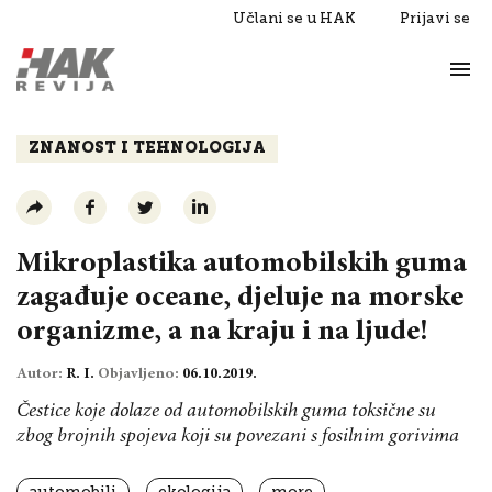
Učlani se u HAK
Prijavi se
Život
Razgovori
ZNANOST I TEHNOLOGIJA
Mikroplastika automobilskih guma
zagađuje oceane, djeluje na morske
organizme, a na kraju i na ljude!
Autor:
R. I.
Objavljeno:
06.10.2019.
Čestice koje dolaze od automobilskih guma toksične su
zbog brojnih spojeva koji su povezani s fosilnim gorivima
automobili
ekologija
more