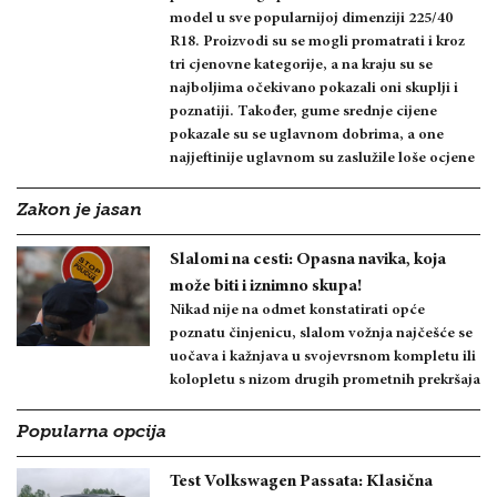
model u sve popularnijoj dimenziji 225/40
R18. Proizvodi su se mogli promatrati i kroz
tri cjenovne kategorije, a na kraju su se
najboljima očekivano pokazali oni skuplji i
poznatiji. Također, gume srednje cijene
pokazale su se uglavnom dobrima, a one
najjeftinije uglavnom su zaslužile loše ocjene
Zakon je jasan
Slalomi na cesti: Opasna navika, koja
može biti i iznimno skupa!
Nikad nije na odmet konstatirati opće
poznatu činjenicu, slalom vožnja najčešće se
uočava i kažnjava u svojevrsnom kompletu ili
kolopletu s nizom drugih prometnih prekršaja
Popularna opcija
Test Volkswagen Passata: Klasična