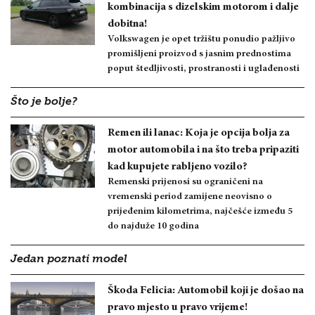
kombinacija s dizelskim motorom i dalje
dobitna!
Volkswagen je opet tržištu ponudio pažljivo
promišljeni proizvod s jasnim prednostima
poput štedljivosti, prostranosti i uglađenosti
Što je bolje?
Remen ili lanac: Koja je opcija bolja za
motor automobila i na što treba pripaziti
kad kupujete rabljeno vozilo?
Remenski prijenosi su ograničeni na
vremenski period zamijene neovisno o
prijeđenim kilometrima, najčešće između 5
do najduže 10 godina
Jedan poznati model
Škoda Felicia: Automobil koji je došao na
pravo mjesto u pravo vrijeme!