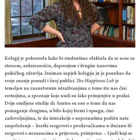
Kolegij je pokrenula kako bi studentima olakšala da se nose sa
stresom, anksioznošću, depresijom i drugim izazovima
psihičkog zdravlja. Izniman uspjeh kolegija ju je ponukao da
svoje znanje ponudi i široj publici.
The Happiness Lab
je
temeljen na znanstvenim istraživanjima o tome što nas čini
sretnijima, a spoznaje koje nudi su lako primjenjive u praksi.
Dvije omiljene studije dr. Santos su one o tome da nas
pomaganje drugima, u bilo kojoj formi i opsegu, čini
zadovoljnijima, te da interakcije s nepoznatima podižu naše
raspoloženje – kratki razgovori s prodavačicama u dućanu ili
razgovori s neznancima u prijevozu, primjerice. – Ljudi koji se