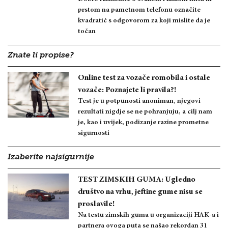
prstom na pametnom telefonu označite
kvadratić s odgovorom za koji mislite da je
točan
Znate li propise?
Online test za vozače romobila i ostale
vozače: Poznajete li pravila?!
Test je u potpunosti anoniman, njegovi
rezultati nigdje se ne pohranjuju, a cilj nam
je, kao i uvijek, podizanje razine prometne
sigurnosti
Izaberite najsigurnije
TEST ZIMSKIH GUMA: Ugledno
društvo na vrhu, jeftine gume nisu se
proslavile!
Na testu zimskih guma u organizaciji HAK-a i
partnera ovoga puta se našao rekordan 31