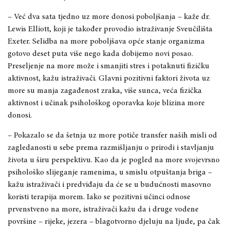
– Već dva sata tjedno uz more donosi poboljšanja – kaže dr.
Lewis Elliott, koji je također provodio istraživanje Sveučilišta
Exeter. Selidba na more poboljšava opće stanje organizma
gotovo deset puta više nego kada dobijemo novi posao.
Preseljenje na more može i smanjiti stres i potaknuti fizičku
aktivnost, kažu istraživači. Glavni pozitivni faktori života uz
more su manja zagađenost zraka, više sunca, veća fizička
aktivnost i učinak psihološkog oporavka koje blizina more
donosi.
– Pokazalo se da šetnja uz more potiče transfer naših misli od
zagledanosti u sebe prema razmišljanju o prirodi i stavljanju
života u širu perspektivu. Kao da je pogled na more svojevrsno
psihološko slijeganje ramenima, u smislu otpuštanja briga –
kažu istraživači i predviđaju da će se u budućnosti masovno
koristi terapija morem. Iako se pozitivni učinci odnose
prvenstveno na more, istraživači kažu da i druge vodene
površine – rijeke, jezera – blagotvorno djeluju na ljude, pa čak