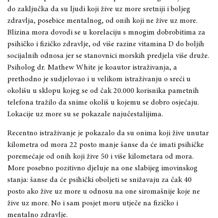
do zaključka da su ljudi koji žive uz more sretniji i boljeg
zdravlja, posebice mentalnog, od onih koji ne žive uz more.
Blizina mora dovodi se u korelaciju s mnogim dobrobitima za
psihičko i fizičko zdravlje, od više razine vitamina D do boljih
socijalnih odnosa jer se stanovnici morskih predjela više druže.
Psiholog dr. Mathew White je koautor istraživanja, a
prethodno je sudjelovao i u velikom istraživanju o sreći u
okolišu u sklopu kojeg se od čak 20.000 korisnika pametnih
telefona tražilo da snime okoliš u kojemu se dobro osjećaju.
Lokacije uz more su se pokazale najučestalijima.
Recentno istraživanje je pokazalo da su onima koji žive unutar
kilometra od mora 22 posto manje šanse da će imati psihičke
poremećaje od onih koji žive 50 i više kilometara od mora.
More posebno pozitivno djeluje na one slabijeg imovinskog
stanja: šanse da će psihički oboljeti se snižavaju za čak 40
posto ako žive uz more u odnosu na one siromašnije koje ne
žive uz more. No i sam posjet moru utječe na fizičko i
mentalno zdravlje.