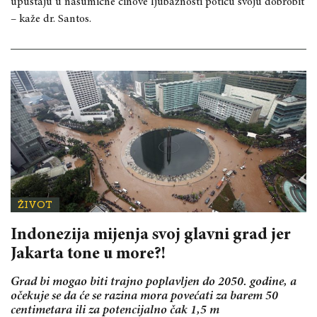
upuštaju u nasumične činove ljubaznosti potiču svoju dobrobit
– kaže dr. Santos.
ŽIVOT
Indonezija mijenja svoj glavni grad jer
Jakarta tone u more?!
Grad bi mogao biti trajno poplavljen do 2050. godine, a
očekuje se da će se razina mora povećati za barem 50
centimetara ili za potencijalno čak 1,5 m