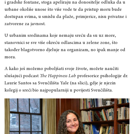
i gradske fontane, stoga apeliraju na donositelje odluka da u
urbane okoliše unose što više vode te da pristup moru bude
dostupan svima, u smislu da plaže, primjerice, nisu privatne i
zatvorene za javnost.
U urbanim sredinama koje nemaju sreću da su uz more,
stanovnici se sve više okreću odlascima u zelene zone, što
također blagotvorno djeluje na organizam, no ipak manje od
mora.
A kako još možemo poboljšati svoje živote, možete naučiti
slušajući podcast
The Happiness Lab
profesorice psihologije dr.
Laurie Santos sa Sveučilišta Yale (na slici), gdje je njezin
kolegij o sreći bio najpopularniji u povijesti Sveučilišta.