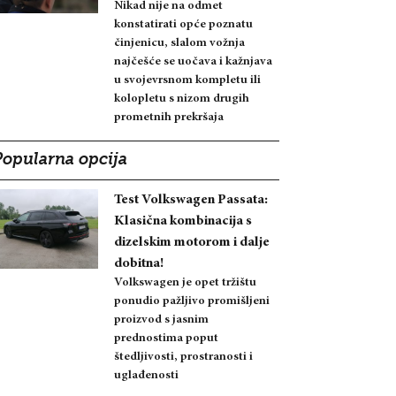
Nikad nije na odmet
konstatirati opće poznatu
činjenicu, slalom vožnja
najčešće se uočava i kažnjava
u svojevrsnom kompletu ili
kolopletu s nizom drugih
prometnih prekršaja
Popularna opcija
Test Volkswagen Passata:
Klasična kombinacija s
dizelskim motorom i dalje
dobitna!
Volkswagen je opet tržištu
ponudio pažljivo promišljeni
proizvod s jasnim
prednostima poput
štedljivosti, prostranosti i
uglađenosti