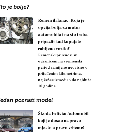
to je bolje?
Remen ili lanac: Koja je
opcija bolja za motor
automobila i na što treba
pripaziti kad kupujete
rabljeno vozilo?
Remenski prijenosi su
ograničeni na vremenski
period zamijene neovisno o
prijeđenim kilometrima,
najčešće između 5 do najduže
10 godina
Jedan poznati model
Škoda Felicia: Automobil
koji je došao na pravo
mjesto u pravo vrijeme!