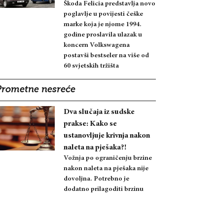
Škoda Felicia predstavlja novo
poglavlje u povijesti češke
marke koja je njome 1994.
godine proslavila ulazak u
koncern Volkswagena
postavši bestseler na više od
60 svjetskih tržišta
Prometne nesreće
Dva slučaja iz sudske
prakse: Kako se
ustanovljuje krivnja nakon
naleta na pješaka?!
Vožnja po ograničenju brzine
nakon naleta na pješaka nije
dovoljna. Potrebno je
dodatno prilagoditi brzinu