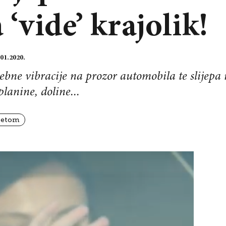
‘vide’ krajolik!
.01.2020.
sebne vibracije na prozor automobila te slijep
planine, doline...
itetom