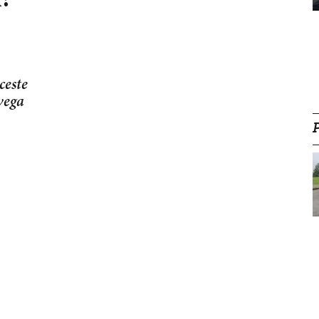
!
ceste
svega