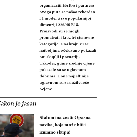
organizaciji HAK-a i partnera
ovoga puta se našao rekordan
31 model u sve popularnijoj
dimenziji 225/40 R18.
Proizvodi su se mogli
promatrati i kroz tri cjenovne
kategorije, a na kraju su se
najboljima očekivano pokazali
oni skuplji i poznatiji.
Također, gume srednje cijene
pokazale su se uglavnom
dobrima, a one najjeftinije
uglavnom su zaslužile loše
ocjene
Zakon je jasan
Slalomi na cesti: Opasna
navika, koja može biti i
iznimno skupa!