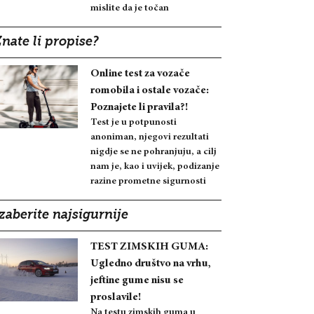
mislite da je točan
nate li propise?
Online test za vozače
romobila i ostale vozače:
Poznajete li pravila?!
Test je u potpunosti
anoniman, njegovi rezultati
nigdje se ne pohranjuju, a cilj
nam je, kao i uvijek, podizanje
razine prometne sigurnosti
zaberite najsigurnije
TEST ZIMSKIH GUMA:
Ugledno društvo na vrhu,
jeftine gume nisu se
proslavile!
Na testu zimskih guma u