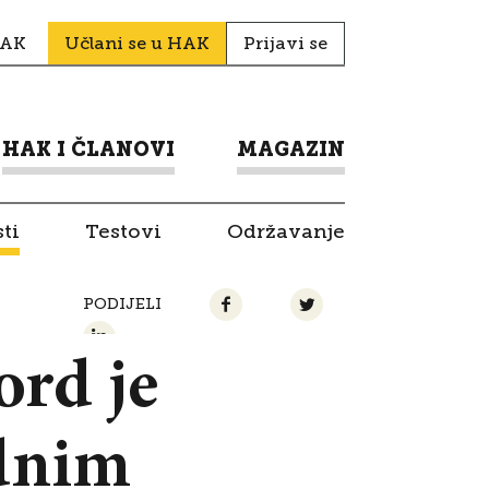
HAK
Učlani se u HAK
Prijavi se
HAK I ČLANOVI
MAGAZIN
ti
Testovi
Održavanje
PODIJELI
rd je
idnim