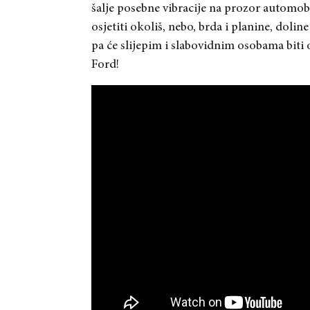
šalje posebne vibracije na prozor automob
osjetiti okoliš, nebo, brda i planine, doli
pa će slijepim i slabovidnim osobama biti
Ford!