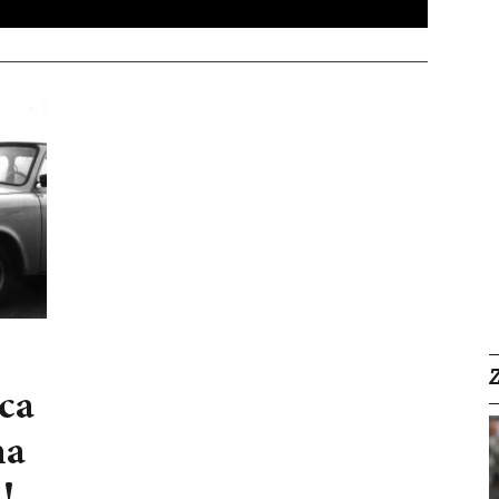
eca
na