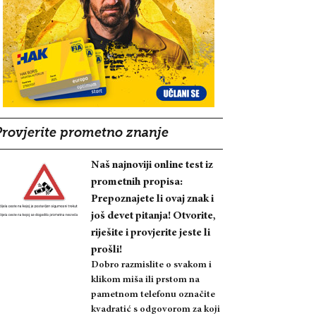
Provjerite prometno znanje
Naš najnoviji online test iz
prometnih propisa:
Prepoznajete li ovaj znak i
još devet pitanja! Otvorite,
riješite i provjerite jeste li
prošli!
Dobro razmislite o svakom i
klikom miša ili prstom na
pametnom telefonu označite
kvadratić s odgovorom za koji