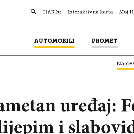
HAK.hr
Interaktivna karta
Moj 
AUTOMOBILI
PROMET
Na ces
metan uređaj: Fo
ijepim i slabov