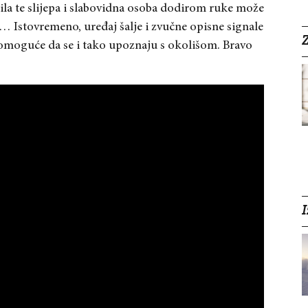
ila te slijepa i slabovidna osoba dodirom ruke može
ne… Istovremeno, uređaj šalje i zvučne opisne signale
Z
 omoguće da se i tako upoznaju s okolišom. Bravo
I