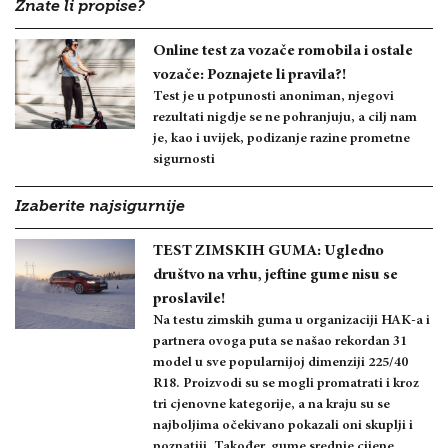
Znate li propise?
Online test za vozače romobila i ostale
vozače: Poznajete li pravila?!
Test je u potpunosti anoniman, njegovi
rezultati nigdje se ne pohranjuju, a cilj nam
je, kao i uvijek, podizanje razine prometne
sigurnosti
Izaberite najsigurnije
TEST ZIMSKIH GUMA: Ugledno
društvo na vrhu, jeftine gume nisu se
proslavile!
Na testu zimskih guma u organizaciji HAK-a i
partnera ovoga puta se našao rekordan 31
model u sve popularnijoj dimenziji 225/40
R18. Proizvodi su se mogli promatrati i kroz
tri cjenovne kategorije, a na kraju su se
najboljima očekivano pokazali oni skuplji i
poznatiji. Također, gume srednje cijene