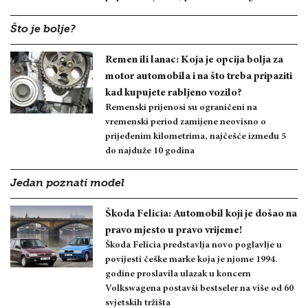
Što je bolje?
Remen ili lanac: Koja je opcija bolja za
motor automobila i na što treba pripaziti
kad kupujete rabljeno vozilo?
Remenski prijenosi su ograničeni na
vremenski period zamijene neovisno o
prijeđenim kilometrima, najčešće između 5
do najduže 10 godina
Jedan poznati model
Škoda Felicia: Automobil koji je došao na
pravo mjesto u pravo vrijeme!
Škoda Felicia predstavlja novo poglavlje u
povijesti češke marke koja je njome 1994.
godine proslavila ulazak u koncern
Volkswagena postavši bestseler na više od 60
svjetskih tržišta