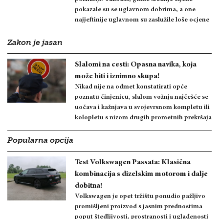
pokazale su se uglavnom dobrima, a one
najjeftinije uglavnom su zaslužile loše ocjene
Zakon je jasan
Slalomi na cesti: Opasna navika, koja
može biti i iznimno skupa!
Nikad nije na odmet konstatirati opće
poznatu činjenicu, slalom vožnja najčešće se
uočava i kažnjava u svojevrsnom kompletu ili
kolopletu s nizom drugih prometnih prekršaja
Popularna opcija
Test Volkswagen Passata: Klasična
kombinacija s dizelskim motorom i dalje
dobitna!
Volkswagen je opet tržištu ponudio pažljivo
promišljeni proizvod s jasnim prednostima
poput štedljivosti, prostranosti i uglađenosti