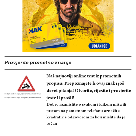
Provjerite prometno znanje
Naš najnoviji online test iz prometnih
propisa: Prepoznajete li ovaj znak i još
devet pitanja! Otvorite, riješite i provjerite
jeste li prošli!
Dobro razmislite o svakom i klikom miša ili
prstom na pametnom telefonu označite
kvadratić s odgovorom za koji mislite da je
točan