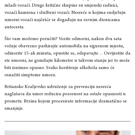
mladi vozači. Druge kritične skupine su smjenski radnici,
vozači kamiona i službeni vozači. Nesreće u kojima sudjeluju
umorni vozači najčešće se događaju na ravnim dionicama
autocesta.
Što vam možemo poručiti? Vozite odmorni, nakon dva sata
vožnje obavezno parkirajte automobila na sigurnom mjestu,
odmorite 15-ak minuta, opustite se, odspavajte… Osvijestite da
ste umorni, ne gomilajte kilometre u takvom stanju jer to može
biti iznimno opasno. Svako korištenje alkohola samo će
osnažiti simptome umora.
Britansko Kraljevsko udruženje za prevenciju nesreća
naglašava da umor reducira pozornost na ostale opasnosti u
prometu. Brzina kojom procesirate informacije dramatično se
smanjuje.