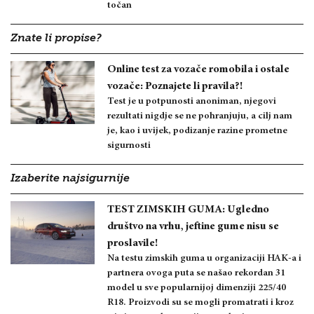
točan
Znate li propise?
Online test za vozače romobila i ostale
vozače: Poznajete li pravila?!
Test je u potpunosti anoniman, njegovi
rezultati nigdje se ne pohranjuju, a cilj nam
je, kao i uvijek, podizanje razine prometne
sigurnosti
Izaberite najsigurnije
TEST ZIMSKIH GUMA: Ugledno
društvo na vrhu, jeftine gume nisu se
proslavile!
Na testu zimskih guma u organizaciji HAK-a i
partnera ovoga puta se našao rekordan 31
model u sve popularnijoj dimenziji 225/40
R18. Proizvodi su se mogli promatrati i kroz