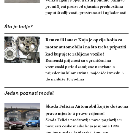
Volkswagen je opet tržištu ponudio pažljivo
promišljeni proizvod s jasnim prednostima
poput štedljivosti, prostranosti i uglađenosti
Što je bolje?
Remen ili lanac: Koja je opcija bolja za
motor automobila i na što treba pripaziti
kad kupujete rabljeno vozilo?
Remenski prijenosi su ograničeni na
vremenski period zamijene neovisno o
prijeđenim kilometrima, najčešće između 5
do najduže 10 godina
Jedan poznati model
Škoda Felicia: Automobil koji je došao na
pravo mjesto u pravo vrijeme!
Škoda Felicia predstavlja novo poglavlje u
povijesti češke marke koja je njome 1994.
godine proslavila ulazak u koncern