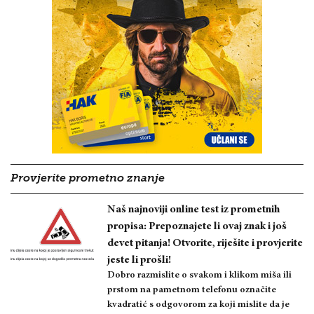
Provjerite prometno znanje
Naš najnoviji online test iz prometnih
propisa: Prepoznajete li ovaj znak i još
devet pitanja! Otvorite, riješite i provjerite
jeste li prošli!
Dobro razmislite o svakom i klikom miša ili
prstom na pametnom telefonu označite
kvadratić s odgovorom za koji mislite da je