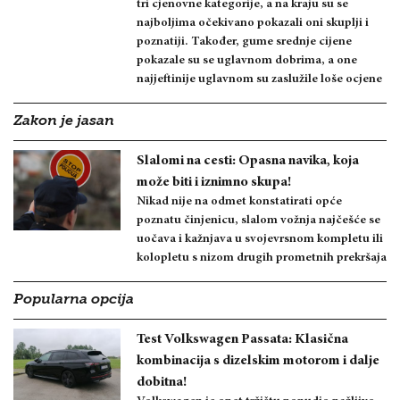
tri cjenovne kategorije, a na kraju su se
najboljima očekivano pokazali oni skuplji i
poznatiji. Također, gume srednje cijene
pokazale su se uglavnom dobrima, a one
najjeftinije uglavnom su zaslužile loše ocjene
Zakon je jasan
Slalomi na cesti: Opasna navika, koja
može biti i iznimno skupa!
Nikad nije na odmet konstatirati opće
poznatu činjenicu, slalom vožnja najčešće se
uočava i kažnjava u svojevrsnom kompletu ili
kolopletu s nizom drugih prometnih prekršaja
Popularna opcija
Test Volkswagen Passata: Klasična
kombinacija s dizelskim motorom i dalje
dobitna!