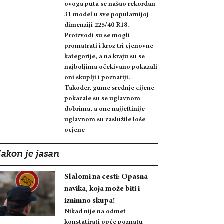
ovoga puta se našao rekordan
31 model u sve popularnijoj
dimenziji 225/40 R18.
Proizvodi su se mogli
promatrati i kroz tri cjenovne
kategorije, a na kraju su se
najboljima očekivano pokazali
oni skuplji i poznatiji.
Također, gume srednje cijene
pokazale su se uglavnom
dobrima, a one najjeftinije
uglavnom su zaslužile loše
ocjene
Zakon je jasan
Slalomi na cesti: Opasna
navika, koja može biti i
iznimno skupa!
Nikad nije na odmet
konstatirati opće poznatu