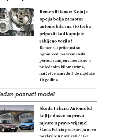
Remen ili lanac: Koja je
opcija bolja za motor
automobila i na što treba
pripaziti kad kupujete
rabljeno vozilo?
Remenski prijenosi su
ograničeni na vremenski
period zamijene neovisno o
prijeđenim kilometrima,
najčešće između 5 do najduže
10 godina
Jedan poznati model
Škoda Felicia: Automobil
koji je došao na pravo
mjesto u pravo vrijeme!
Škoda Felicia predstavlja novo
poglavlje u povijesti češke