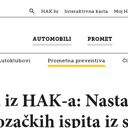
HAK.hr
Interaktivna karta
Moj 
AUTOMOBILI
PROMET
Autoklubovi
Prometna preventiva
Č
 iz HAK-a: Nast
ačkih ispita iz s