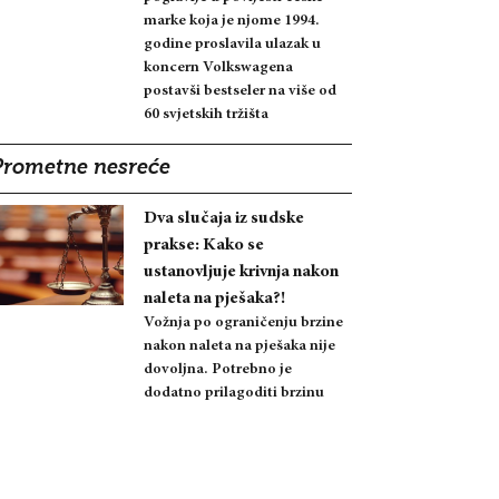
marke koja je njome 1994.
godine proslavila ulazak u
koncern Volkswagena
postavši bestseler na više od
60 svjetskih tržišta
Prometne nesreće
Dva slučaja iz sudske
prakse: Kako se
ustanovljuje krivnja nakon
naleta na pješaka?!
Vožnja po ograničenju brzine
nakon naleta na pješaka nije
dovoljna. Potrebno je
dodatno prilagoditi brzinu