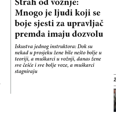
Strah od vožnje:
Mnogo je ljudi koji se
boje sjesti za upravljač
premda imaju dozvolu
Iskustva jednog instruktora: Dok su
nekad u prosjeku žene bile nešto bolje u
teoriji, a muškarci u vožnji, danas žene
sve češće i sve bolje voze, a muškarci
stagniraju
o