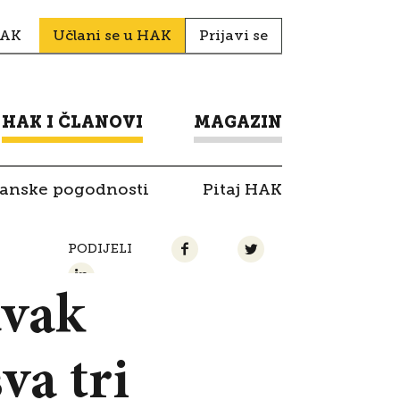
HAK
Učlani se u HAK
Prijavi se
HAK I ČLANOVI
MAGAZIN
lanske pogodnosti
Pitaj HAK
PODIJELI
avak
va tri