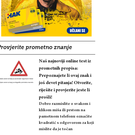
Provjerite prometno znanje
Naš najnoviji online test iz
prometnih propisa:
Prepoznajete li ovaj znak i
još devet pitanja! Otvorite,
riješite i provjerite jeste li
prošli!
Dobro razmislite o svakom i
klikom miša ili prstom na
pametnom telefonu označite
kvadratić s odgovorom za koji
mislite da je točan