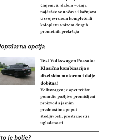
činjenicu, slalom vožnja
najčešće se uočava i kažnjava
u svojevrsnom kompletu ili
kolopletu s nizom drugih
prometnih prekršaja
Popularna opcija
Test Volkswagen Passata:
Klasična kombinacija s
dizelskim motorom i dalje
dobitna!
Volkswagen je opet tržištu
ponudio pažljivo promišljeni
proizvod s jasnim
prednostima poput
štedljivosti, prostranosti i
uglađenosti
to je bolje?