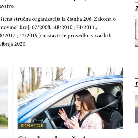
avstvo.
Z
štena stručna organizacija iz članka 206. Zakona o
ovine“ broj: 67/2008.; 48/2010.; 74/2011.;
08/2017.; 42/2019.) nastavit će provedbu vozačkih
vibnja 2020.
I
SEMAFOR