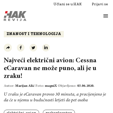
Učlani se u HAK
Prijavi se
Život
Razgovori
ZNANOST I TEHNOLOGIJA
Najveći električni avion: Cessna
eCaravan ne može puno, ali je u
zraku!
Autor:
Marijan Alić
Foto:
magniX
Objavljeno:
03.06.2020.
U zraku je eCaravan proveo 30 minuta, a procijenjeno je
da će u njemu u budućnosti letjeti do pet osoba
električni avion
zrakoplovstvo