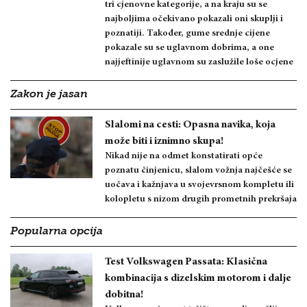
tri cjenovne kategorije, a na kraju su se
najboljima očekivano pokazali oni skuplji i
poznatiji. Također, gume srednje cijene
pokazale su se uglavnom dobrima, a one
najjeftinije uglavnom su zaslužile loše ocjene
Zakon je jasan
Slalomi na cesti: Opasna navika, koja
može biti i iznimno skupa!
Nikad nije na odmet konstatirati opće
poznatu činjenicu, slalom vožnja najčešće se
uočava i kažnjava u svojevrsnom kompletu ili
kolopletu s nizom drugih prometnih prekršaja
Popularna opcija
Test Volkswagen Passata: Klasična
kombinacija s dizelskim motorom i dalje
dobitna!