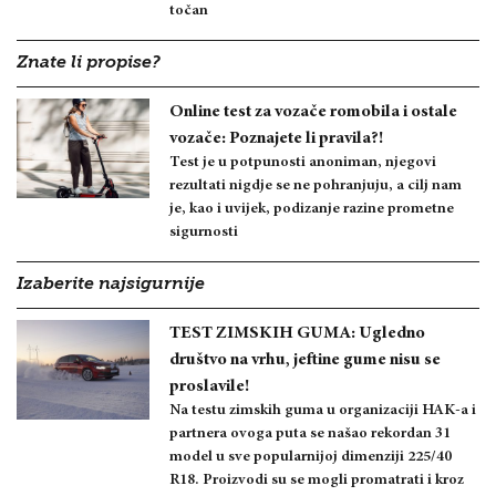
točan
Znate li propise?
Online test za vozače romobila i ostale
vozače: Poznajete li pravila?!
Test je u potpunosti anoniman, njegovi
rezultati nigdje se ne pohranjuju, a cilj nam
je, kao i uvijek, podizanje razine prometne
sigurnosti
Izaberite najsigurnije
TEST ZIMSKIH GUMA: Ugledno
društvo na vrhu, jeftine gume nisu se
proslavile!
Na testu zimskih guma u organizaciji HAK-a i
partnera ovoga puta se našao rekordan 31
model u sve popularnijoj dimenziji 225/40
R18. Proizvodi su se mogli promatrati i kroz