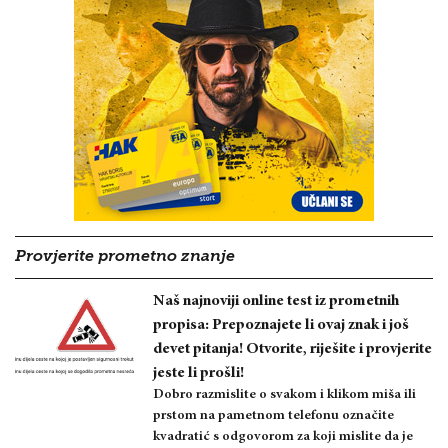
Provjerite prometno znanje
Naš najnoviji online test iz prometnih
propisa: Prepoznajete li ovaj znak i još
devet pitanja! Otvorite, riješite i provjerite
jeste li prošli!
Dobro razmislite o svakom i klikom miša ili
prstom na pametnom telefonu označite
kvadratić s odgovorom za koji mislite da je