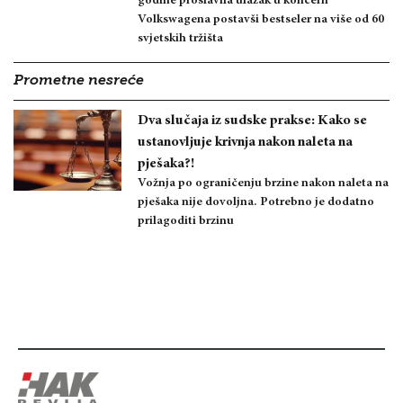
godine proslavila ulazak u koncern
Volkswagena postavši bestseler na više od 60
svjetskih tržišta
Prometne nesreće
Dva slučaja iz sudske prakse: Kako se
ustanovljuje krivnja nakon naleta na
pješaka?!
Vožnja po ograničenju brzine nakon naleta na
pješaka nije dovoljna. Potrebno je dodatno
prilagoditi brzinu