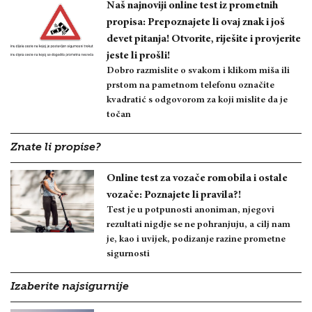
Naš najnoviji online test iz prometnih
propisa: Prepoznajete li ovaj znak i još
devet pitanja! Otvorite, riješite i provjerite
jeste li prošli!
Dobro razmislite o svakom i klikom miša ili
prstom na pametnom telefonu označite
kvadratić s odgovorom za koji mislite da je
točan
Znate li propise?
Online test za vozače romobila i ostale
vozače: Poznajete li pravila?!
Test je u potpunosti anoniman, njegovi
rezultati nigdje se ne pohranjuju, a cilj nam
je, kao i uvijek, podizanje razine prometne
sigurnosti
Izaberite najsigurnije