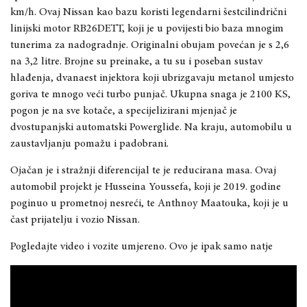
km/h. Ovaj Nissan kao bazu koristi legendarni šestcilindrični
linijski motor RB26DETT, koji je u povijesti bio baza mnogim
tunerima za nadogradnje. Originalni obujam povećan je s 2,6
na 3,2 litre. Brojne su preinake, a tu su i poseban sustav
hlađenja, dvanaest injektora koji ubrizgavaju metanol umjesto
goriva te mnogo veći turbo punjač. Ukupna snaga je 2100 KS,
pogon je na sve kotače, a specijelizirani mjenjač je
dvostupanjski automatski Powerglide. Na kraju, automobilu u
zaustavljanju pomažu i padobrani.
Ojačan je i stražnji diferencijal te je reducirana masa. Ovaj
automobil projekt je Husseina Youssefa, koji je 2019. godine
poginuo u prometnoj nesreći, te Anthnoy Maatouka, koji je u
čast prijatelju i vozio Nissan.
Pogledajte video i vozite umjereno. Ovo je ipak samo natje