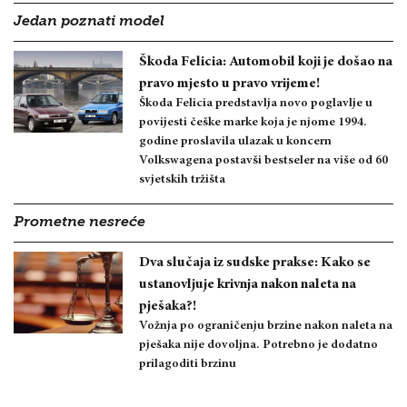
Jedan poznati model
Škoda Felicia: Automobil koji je došao na
pravo mjesto u pravo vrijeme!
Škoda Felicia predstavlja novo poglavlje u
povijesti češke marke koja je njome 1994.
godine proslavila ulazak u koncern
Volkswagena postavši bestseler na više od 60
svjetskih tržišta
Prometne nesreće
Dva slučaja iz sudske prakse: Kako se
ustanovljuje krivnja nakon naleta na
pješaka?!
Vožnja po ograničenju brzine nakon naleta na
pješaka nije dovoljna. Potrebno je dodatno
prilagoditi brzinu