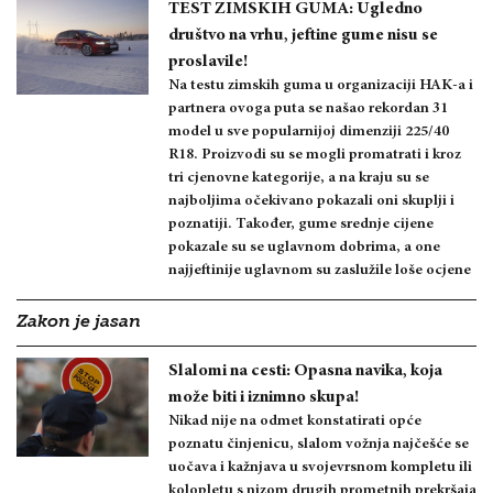
TEST ZIMSKIH GUMA: Ugledno
društvo na vrhu, jeftine gume nisu se
proslavile!
Na testu zimskih guma u organizaciji HAK-a i
partnera ovoga puta se našao rekordan 31
model u sve popularnijoj dimenziji 225/40
R18. Proizvodi su se mogli promatrati i kroz
tri cjenovne kategorije, a na kraju su se
najboljima očekivano pokazali oni skuplji i
poznatiji. Također, gume srednje cijene
pokazale su se uglavnom dobrima, a one
najjeftinije uglavnom su zaslužile loše ocjene
Zakon je jasan
Slalomi na cesti: Opasna navika, koja
može biti i iznimno skupa!
Nikad nije na odmet konstatirati opće
poznatu činjenicu, slalom vožnja najčešće se
uočava i kažnjava u svojevrsnom kompletu ili
kolopletu s nizom drugih prometnih prekršaja