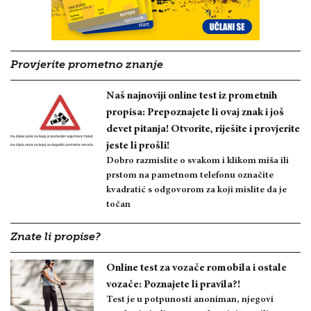
Provjerite prometno znanje
Naš najnoviji online test iz prometnih
propisa: Prepoznajete li ovaj znak i još
devet pitanja! Otvorite, riješite i provjerite
jeste li prošli!
Dobro razmislite o svakom i klikom miša ili
prstom na pametnom telefonu označite
kvadratić s odgovorom za koji mislite da je
točan
Znate li propise?
Online test za vozače romobila i ostale
vozače: Poznajete li pravila?!
Test je u potpunosti anoniman, njegovi