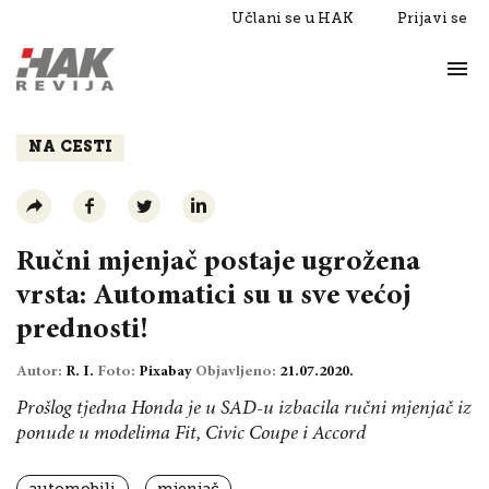
Učlani se u HAK
Prijavi se
Život
Razgovori
NA CESTI
Ručni mjenjač postaje ugrožena
vrsta: Automatici su u sve većoj
prednosti!
Autor:
R. I.
Foto:
Pixabay
Objavljeno:
21.07.2020.
Prošlog tjedna Honda je u SAD-u izbacila ručni mjenjač iz
ponude u modelima Fit, Civic Coupe i Accord
automobili
mjenjač