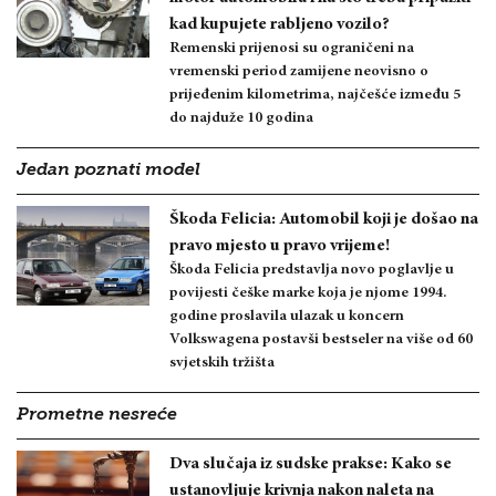
kad kupujete rabljeno vozilo?
Remenski prijenosi su ograničeni na
vremenski period zamijene neovisno o
prijeđenim kilometrima, najčešće između 5
do najduže 10 godina
Jedan poznati model
Škoda Felicia: Automobil koji je došao na
pravo mjesto u pravo vrijeme!
Škoda Felicia predstavlja novo poglavlje u
povijesti češke marke koja je njome 1994.
godine proslavila ulazak u koncern
Volkswagena postavši bestseler na više od 60
svjetskih tržišta
Prometne nesreće
Dva slučaja iz sudske prakse: Kako se
ustanovljuje krivnja nakon naleta na