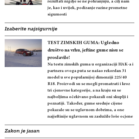
rezultati nigdje se ne pohranjuju, a cilj nam
je, kao i uvijek, podizanje razine prometne
sigurnosti
Izaberite najsigurnije
TEST ZIMSKIH GUMA: Ugledno
društvo na vrhu, jeftine gume nisu se
proslavile!
Na testu zimskih guma u organizaciji HAK-a i
partnera ovoga puta se našao rekordan 31
model u sve popularnijoj dimenziji 225/40
R18. Proizvodi su se mogli promatrati i kroz
tri cjenovne kategorije, a na kraju su se
najboljima očekivano pokazali oni skuplji i
poznatiji. Također, gume srednje cijene
pokazale su se uglavnom dobrima, a one
najjeftinije uglavnom su zaslužile loše ocjene
Zakon je jasan