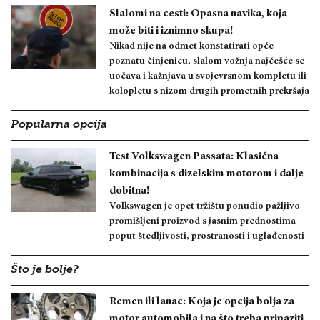
Slalomi na cesti: Opasna navika, koja
može biti i iznimno skupa!
Nikad nije na odmet konstatirati opće
poznatu činjenicu, slalom vožnja najčešće se
uočava i kažnjava u svojevrsnom kompletu ili
kolopletu s nizom drugih prometnih prekršaja
Popularna opcija
Test Volkswagen Passata: Klasična
kombinacija s dizelskim motorom i dalje
dobitna!
Volkswagen je opet tržištu ponudio pažljivo
promišljeni proizvod s jasnim prednostima
poput štedljivosti, prostranosti i uglađenosti
Što je bolje?
Remen ili lanac: Koja je opcija bolja za
motor automobila i na što treba pripaziti