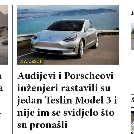
NA CESTI
a
Audijevi i Porscheovi
a
inženjeri rastavili su
jedan Teslin Model 3 i
Š
-
nije im se svidjelo što
su pronašli