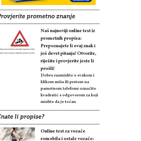
Provjerite prometno znanje
Naš najnoviji online test iz
prometnih propisa:
Prepoznajete li ovaj znak i
još devet pitanja! Otvorite,
riješite i provjerite jeste li
prošli!
Dobro razmislite o svakom i
klikom miša ili prstom na
pametnom telefonu označite
kvadratić s odgovorom za koji
mislite da je točan
nate li propise?
Online test za vozače
romobila i ostale vozače: