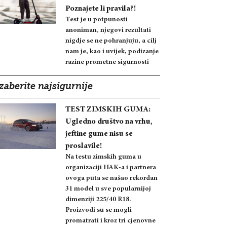
Poznajete li pravila?!
Test je u potpunosti
anoniman, njegovi rezultati
nigdje se ne pohranjuju, a cilj
nam je, kao i uvijek, podizanje
razine prometne sigurnosti
zaberite najsigurnije
TEST ZIMSKIH GUMA:
Ugledno društvo na vrhu,
jeftine gume nisu se
proslavile!
Na testu zimskih guma u
organizaciji HAK-a i partnera
ovoga puta se našao rekordan
31 model u sve popularnijoj
dimenziji 225/40 R18.
Proizvodi su se mogli
promatrati i kroz tri cjenovne