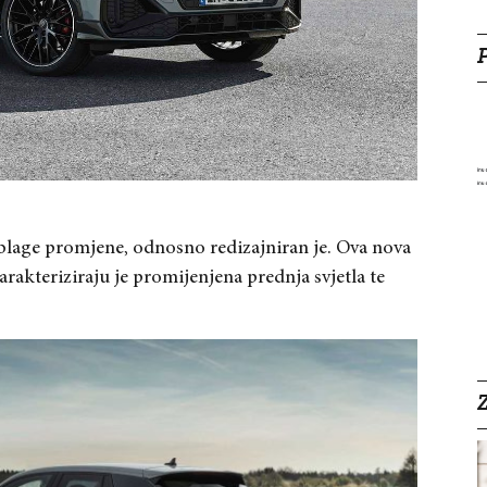
 blage promjene, odnosno redizajniran je. Ova nova
karakteriziraju je promijenjena prednja svjetla te
Z