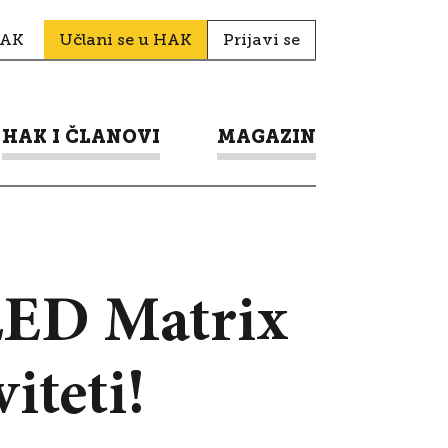
HAK
Učlani se u HAK
Prijavi se
HAK I ČLANOVI
MAGAZIN
 LED Matrix
iteti!