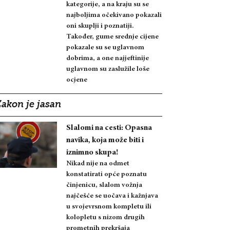
kategorije, a na kraju su se
najboljima očekivano pokazali
oni skuplji i poznatiji.
Također, gume srednje cijene
pokazale su se uglavnom
dobrima, a one najjeftinije
uglavnom su zaslužile loše
ocjene
Zakon je jasan
Slalomi na cesti: Opasna
navika, koja može biti i
iznimno skupa!
Nikad nije na odmet
konstatirati opće poznatu
činjenicu, slalom vožnja
najčešće se uočava i kažnjava
u svojevrsnom kompletu ili
kolopletu s nizom drugih
prometnih prekršaja