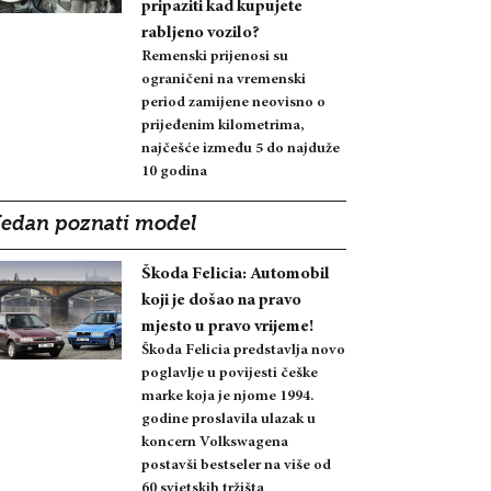
pripaziti kad kupujete
rabljeno vozilo?
Remenski prijenosi su
ograničeni na vremenski
period zamijene neovisno o
prijeđenim kilometrima,
najčešće između 5 do najduže
10 godina
Jedan poznati model
Škoda Felicia: Automobil
koji je došao na pravo
mjesto u pravo vrijeme!
Škoda Felicia predstavlja novo
poglavlje u povijesti češke
marke koja je njome 1994.
godine proslavila ulazak u
koncern Volkswagena
postavši bestseler na više od
60 svjetskih tržišta