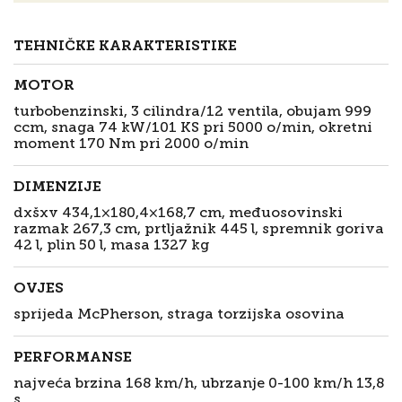
TEHNIČKE KARAKTERISTIKE
MOTOR
turbobenzinski, 3 cilindra/12 ventila, obujam 999
ccm, snaga 74 kW/101 KS pri 5
0
00 o/min, okretni
moment 170 Nm pri 2000 o/min
DIMENZIJE
dxšxv 434,1×180
,
4×168
,
7 cm, međuosovinski
razmak 267,3 cm, prtljažnik 445 l, spremnik goriva
42 l, plin 50 l, masa 1327 kg
OVJES
sprijeda McPherson, straga torzijska osovina
PERFORMANSE
najveća brzina 168 km/h, ubrzanje 0-100 km/h 13
,
8
s