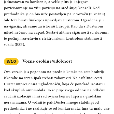
jednostavan za korištenje, a veliki plus je i njegovo
pozicioniranje na višu poziciju na središnjoj konzoli. Kod
prethodnika je on bio niže postavljen pa je vozaču (u vožnji)
bile teže birati funkcije i upravljati Dusterom. Ugrađena je i
navigacija, ali samo za istočnu Europu. Kao da s Dusterom
nikad nećemo na zapad. Sustavi aktivne sigurnosti su skromni
te počinji i završavju s elektronskom kontrolom stabilnosti
vozila (ESP).
Vozne osobine/udobnost
8/10
Ova verzija je s pogonom na prednje kotače pa ćete hrabrije
iskorake na teren ipak trebati zaboraviti. Na asfaltnoj cesti
Duster impresionira uglađenošću, koja će ponekad izostati i
kod skupljih automobila. To se prije svega odnosi na odličnu
zvučnu izolaciju i fini rad ovjesa koji ne lupa na gradskim
neravninama. U vožnji je pak Duster mnogo stabilniji od
prethodnika i ne razlikuje se od konkurenata. Ima tu malo više