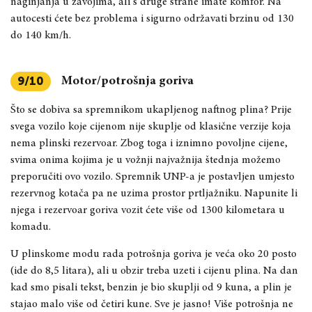
naginjanja u zavojima, ali s druge strane imate komfor. Na
autocesti ćete bez problema i sigurno održavati brzinu od 130
do 140 km/h.
Motor/potrošnja goriva
9/10
Što se dobiva sa spremnikom ukapljenog naftnog plina? Prije
svega vozilo koje cijenom nije skuplje od klasične verzije koja
nema plinski rezervoar. Zbog toga i iznimno povoljne cijene,
svima onima kojima je u vožnji najvažnija štednja možemo
preporučiti ovo vozilo. Spremnik UNP-a je postavljen umjesto
rezervnog kotača pa ne uzima prostor prtljažniku. Napunite li
njega i rezervoar goriva vozit ćete više od 1300 kilometara u
komadu.
U plinskome modu rada potrošnja goriva je veća oko 20 posto
(ide do 8,5 litara), ali u obzir treba uzeti i cijenu plina. Na dan
kad smo pisali tekst, benzin je bio skuplji od 9 kuna, a plin je
stajao malo više od četiri kune. Sve je jasno! Više potrošnja ne