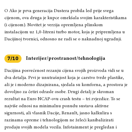
O Ako je prva generacija Dustera probila led prije svega
cijenom, ova druga je kupce omekšala svojim karakteristikama
(i cijenom). Novitet je verzija opremljena plinskom
instalacijom uz 1,0-litreni turbo motor, koja je pripremljena u
Dacijinoj tvornici, odnosno ne radi se o naknadnoj ugradnji.
Interijer/prostranost/tehnologija
7/10
Dacijina posvećenost rezanju cijena svojih proizvoda vidi se u
dva detalja. Prvi je unutrašnjost koja je carstvo tvrde plastike,
ali je i moderno dizajnirana, sjedala su komforna, a prostora je
dovoljno za četiri odrasle osobe. Drugi detalj je skroman
rezultat na Euro NCAP-ovu crash testu
–
tri zvjezdice. To se
najviše odnosi na minimalnu ponudu sustava aktivne
sigurnosti, ali vlasnik Dacije, Renault, jasno kalkulira s
razinama opreme i tehnologijom ne želeći kanibalizirati
prodaju svojih modela vozila. Infotainment je pregledan i