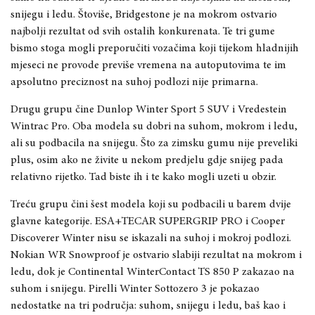
snijegu i ledu. Štoviše, Bridgestone je na mokrom ostvario
najbolji rezultat od svih ostalih konkurenata. Te tri gume
bismo stoga mogli preporučiti vozačima koji tijekom hladnijih
mjeseci ne provode previše vremena na autoput
ovima te im
apsolutno preciznost na suhoj podlozi nije primarna.
Drugu grupu čine
Dunlop Winter Sport 5 SUV i Vredestein
Wintrac Pro. Oba modela su dobri na suhom, mokrom i ledu,
ali su podbacila na snijegu. Što za zimsku gumu nije preveliki
plus, osim ako ne živite u nekom predjelu gdje snijeg pada
relativno rijetko. Tad biste ih i te kako mogli uzeti u obzir.
Treću grupu čini šest modela koji
su podbacili u barem dvije
glavne kategorije. ESA+TECAR SUPERGRIP PRO i Cooper
Discoverer Winter nisu se iskazali na suhoj i mokroj podlozi.
Nokian WR Snowproof je ostvario slabiji rezultat na mokrom i
ledu, dok je Continental WinterContact TS 850 P zakazao na
suhom i snijegu. Pirelli Winter Sottozero 3 je pokazao
nedostatke na
tri područja:
suhom, snijegu i ledu, baš kao i