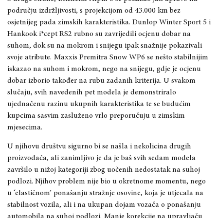
području izdržljivosti, s projekcijom od
43
.000
km bez
osjetnijeg pada zimskih karakteristika. Dunlop Winter Sport 5 i
Hankook i*cept RS2 rubno su zavrijedili ocjenu dobar na
suhom, dok su na mokrom i snijegu ipak snažnije pokazivali
svoje atribute. Maxxis Premitra Snow WP6 se nešto stabilnijim
iskazao na suhom i mokrom
,
nego na snijegu, gdje je ocjenu
dobar izborio također na rubu zadanih kriterija. U svakom
slučaju, svih navedenih pet modela je demonstriralo
ujednačenu razinu u
kupnih karakteristika te se
budućim
kupcima sasvim zasluženo vrlo preporučuju
u zimskim
mjesecima
.
U njihovu
društvu sigurno bi se našla i nekolicina drugih
proizvođača, ali zanimljivo
je
da je baš svih sedam modela
završilo u nižoj kategoriji zbog uočenih nedostatak na suhoj
p
odlozi. Njihov problem nije bio u okretnome momentu, nego
u ‘elastičnom’ ponašanju
stražnje
osovine, koja je utjecala na
stabilnost vozila, ali i na ukupan dojam vozača o ponašanju
automobila na suhoj podlozi. Manje korekcije na upravljaču