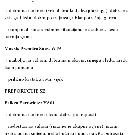
+ dobra na mokrom (vrlo dobra kod akvaplaninga), dobra na
snijegu i ledu, dobra po trajnosti, niska potrošnja goriva
– manji nedostaci u rubnim situacijama na suhom,
nešto
bučnija guma
Maxxis Premitra Snow WP6
+ najbolja na suhom, dobra na mokrom, snijegu i ledu
, među
tišim gumama
–
prilično kratak životni vijek
PREPORUČUJE SE
Falken Eurowinter HS01
+ dobra na mokrom i ledu, dobra po trajnosti
– nedostaci na suhom (smanjenje ukupne ocjene), manji
nedostaci na snijegu,
nešto bučnija guma
, najviša potrošnja