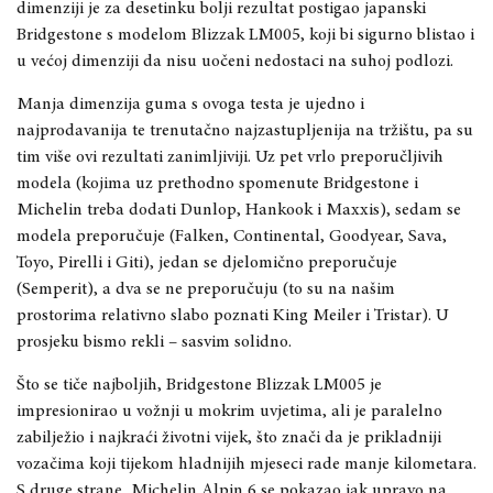
dimenziji je za desetinku bolji rezultat postigao japanski
Bridgestone s modelom Blizzak LM005, koji bi sigurno blistao i
u većoj dimenziji da nisu uočeni nedostaci na suhoj podlozi.
Manja dimenzija guma s ovoga testa je ujedno i
najprodavanija te trenuta
čno najzastupljenija na tržištu, pa su
tim više ovi rezultati zanimljiviji. Uz pet vrlo preporučljivih
modela (kojima uz prethodno spomenute Bridgestone i
Michelin treba dodati Dunlop, Hankook i Maxxis), sedam se
modela preporučuje (Falken, Continental, Goodyear, Sava,
Toyo, Pirelli i Giti), jedan se djelomično preporučuje
(Semperit), a dva se ne preporučuju (to su na našim
prostorima relativno slabo poznati King Meiler i Tristar). U
prosjeku bismo rekli
–
sasvim solidno.
Što se tiče najboljih, B
ridgestone Blizzak LM005 je
impres
ionirao u vožnji u mokrim uvjetima, ali je paralelno
zabilježio i najkraći životni vijek, što znači da je prikladniji
vozačima koji tijekom hladnijih mjeseci rade manje kilometara
.
S druge strane, Michelin Alpin 6 se pokazao jak upra
vo na