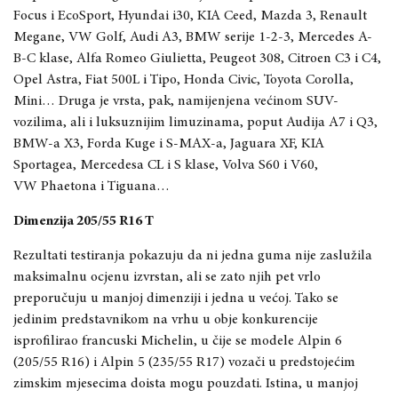
Focus i EcoSport, Hyundai i30, KIA Ceed, Mazda 3, Renault
Megane, VW Golf, Audi A3, BMW serije 1-2-3, Mercedes A-
B-C klase, Alfa Romeo Giulietta, Peugeot 308, Citroen C3 i C4,
Opel Astra, Fiat 500L i Tipo, Honda Civic, Toyota Corolla,
Mini…
Druga je vrsta, pak, namijenjena većinom SUV-
vozilima, ali i luksuznijim limuzinama, poput
Audija A7 i Q3,
BMW-a X3, Forda Kuge i S-MAX-a, Jaguara XF, KIA
Sportagea, Mercedesa CL i S klase, Volva S60 i V60,
VW Phaetona i Tiguana…
Dimenzija 205/55 R16 T
Rezultati testiranja pokazuju da ni
jedna guma nije zaslužila
maksimalnu ocjenu izvrstan, ali se zato njih pet vrlo
preporučuju u manjoj dimenziji i jedna u većoj. Tako se
jedinim predstavnikom na vrhu u obje konkurencije
isprofilirao francuski Michelin, u čije se modele Alpin 6
(205/55 R16) i Alpin 5 (235/55 R17) vozači u predstojećim
zimskim mjesecima doista mogu pouzdati. Istina, u manjoj