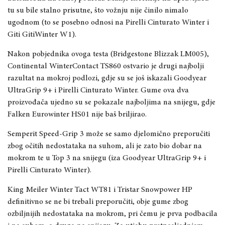
tu su bile staln
o
prisutne, što vožnju nije činilo
nimalo
ugodnom (to se posebno odnosi na Pirelli Cinturato Winter i
Giti GitiWinter W1).
Nakon pobjednika ovoga testa (Bridgestone Blizzak LM005),
Continental WinterContact TS860 ostvario je drugi najbolji
razultat na mok
roj podlozi, gdje su se još iskazali Goodyear
UltraGrip 9+ i Pirelli Cinturato Winter. Gume ova dva
proizvođača ujedno su se pokazale najboljima na snijegu, gdje
Falken Eurowinter HS01 nije baš briljirao
.
Semperit Speed-Grip 3
može se samo djelomično preporučiti
zbog očitih nedostataka na suhom, ali je zato bio dobar na
mokrom te u Top 3 na snijegu (iza Goodyear UltraGrip 9+ i
Pirelli Cinturato Winter).
King Meiler Winter Tact WT81 i Tristar Snowpower HP
definitivno se ne bi trebali preporučiti, obje gume z
bog
ozbiljnijih nedostata
ka na mokrom, pri čemu je prva podbacila