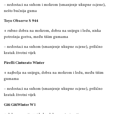
– nedostaci na suhom i mokrom (smanjenje ukupne ocjene),
nešto bučnija guma
Toyo Observe S 944
+ rubno dobra na mokrom, dobra na snijegu i ledu, niska
potrošnja go
riva, među tišim gumama
– nedostaci na suhom (smanjenje ukupne ocjene), prilično
kratak životni vijek
Pirelli Cinturato Winter
+ najbolja na snijegu, dobra na mokrom i ledu,
među tišim
gumama
– nedostaci na suhom (smanjenje ukupne ocjene), prilično
kratak životni vijek
Giti GitiWinter W1