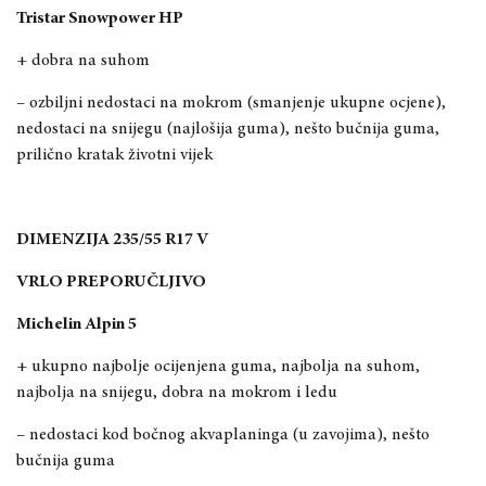
Tristar Snowpower HP
+ dobra na suhom
– ozbiljni nedostaci na mokrom (smanjenje ukupne ocjene),
nedostaci na snijegu (najlošija guma),
nešto bučni
ja guma,
prilično kratak životni vijek
DIMENZIJA 235/55 R17 V
VRLO PREPORUČLJIVO
Michelin Alpin 5
+ ukupno najbolje ocijenjena guma, najbolja na suhom,
najbolja na snijegu, dobra na mokrom i ledu
– nedostaci kod bočnog akvaplaninga (u zavojima),
nešto
bučnija guma