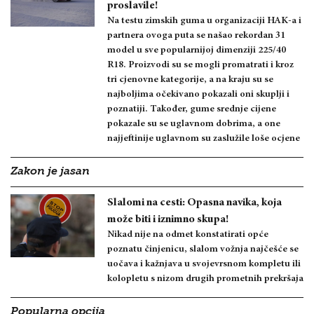
proslavile!
Na testu zimskih guma u organizaciji HAK-a i
partnera ovoga puta se našao rekordan 31
model u sve popularnijoj dimenziji 225/40
R18. Proizvodi su se mogli promatrati i kroz
tri cjenovne kategorije, a na kraju su se
najboljima očekivano pokazali oni skuplji i
poznatiji. Također, gume srednje cijene
pokazale su se uglavnom dobrima, a one
najjeftinije uglavnom su zaslužile loše ocjene
Zakon je jasan
Slalomi na cesti: Opasna navika, koja
može biti i iznimno skupa!
Nikad nije na odmet konstatirati opće
poznatu činjenicu, slalom vožnja najčešće se
uočava i kažnjava u svojevrsnom kompletu ili
kolopletu s nizom drugih prometnih prekršaja
Popularna opcija