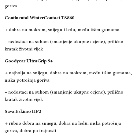
goriva
Continental WinterContact TS860
+ dobra na mokrom, snijegu i ledu
, među tišim gumama
– nedostaci na suhom (smanjenje ukupne ocjene),
prilično
kratak životni vijek
Goodyear UltraGrip 9+
+ najbolja na snijegu, dobra na mokrom
, među tišim gumama
,
niska potrošnja goriva
– nedo
staci na suhom (smanjenje ukupne ocjene), prilično
kratak životni vijek
Sava Eskimo HP2
+ rubno dobra na snijegu, dobra na ledu, niska potrošnja
goriva, dobra po trajnosti