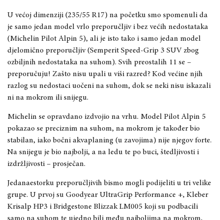
U većoj dimenziji (235/55 R17) na početku
smo
spomenuli da
je samo jedan model vrlo preporučljiv i bez većih nedostataka
(Michelin Pilot Alpin 5), ali je isto tako i samo jedan model
djelomično preporučljiv
(Semperit Speed-Grip 3 SUV zbog
ozbiljnih nedostataka na suhom)
.
Svih preostalih 11 se
–
prep
oručuju! Zašto nisu upali u viši razred? Kod većine njih
razlog su nedostaci uočeni na suhom
, dok se neki nisu iskazali
ni na mokrom ili snijegu.
Michelin se opravdano izdvojio na vrhu. Model Pilot Alpin 5
pokazao se
preciznim na suhom, na mokrom je također bio
stabilan, iako bočni akvaplaning (u zavojima) nije njegov forte.
Na snijegu je bio najbolji, a na ledu te po buci,
štedljivosti i
izdržljivosti
–
prosječan.
Jedanaestorku preporučljivih bismo mogli podijeliti u tri velike
grupe. U prvoj su Goodyear U
ltraGrip Performance +, Kleber
Krisalp HP3 i Bridgestone Blizzak LM005 koji su podbacili
samo na suhom
te ujedno bili među najboljima na mokrom,