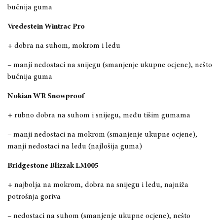
bučnija guma
Vredestein Wintrac Pro
+ dobra na suhom, mokrom i ledu
– manji nedostaci na snijegu (smanjenje ukupne ocjene),
nešto
bučnija guma
Nokian WR Snowproof
+ rubno dobra na suhom i snijegu, među tišim gum
ama
– manji nedostaci na mokrom (smanjenje ukupne ocjene),
manji nedostaci na ledu (najlošija guma)
Bridgestone Blizzak LM005
+ najbolja na mokrom, dobra na snijegu i ledu, najniža
potrošnja goriva
– nedostaci na suhom (smanjenje ukupne ocjene), nešto