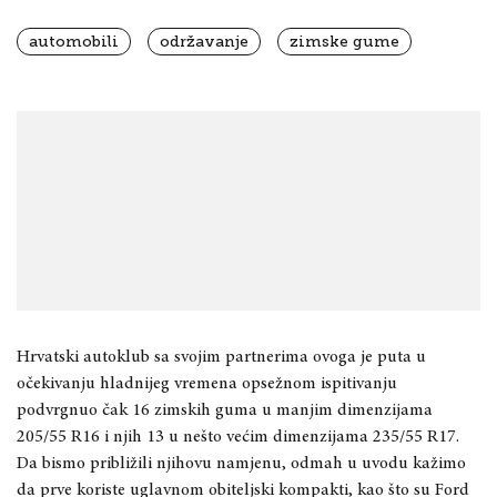
automobili
održavanje
zimske gume
Hrvatski autoklub sa svojim partnerima ovoga
je puta u
oček
ivanju hladnijeg vremena opsežnom ispitivanju
podvrgnuo
čak
16 zimskih guma u manjim dimenzijama
205/55 R16 i njih 13
u nešto većim dimenzijama 235/55 R17.
Da bismo približili njihovu namjenu, odmah u uvodu
kažimo
da prve koriste uglavnom obiteljski kompakti
,
kao što su Ford