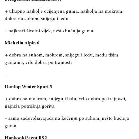
+ ukupno najbolje ocijenjena guma, najbolja na mokrom,
dobra na suhom, snijegu i ledu
–
najkraći
životni vijek,
nešto bučnija guma
Michelin Alpin 6
+ dobra na suhom, mokrom, snijegu i ledu,
među tiši
m
gumama, vrlo dobra po trajnosti
–
Dunlop Winter Sport 5
+ dobra na mokrom, snijegu i ledu, vrlo dobra po trajnosti,
najniža potrošnja goriva
– samo zadovoljavajuća na kočenju po suhom, nešto bučnija
guma
Hankook i*cept RS2