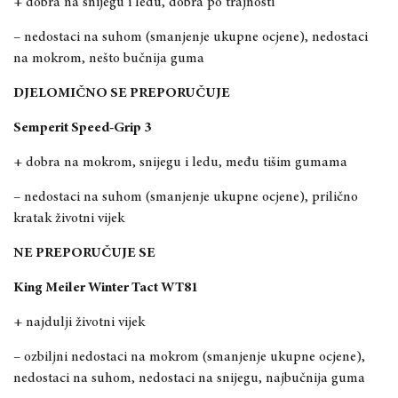
+ dobra na snijegu i ledu, dobra po trajnosti
– nedostaci na suhom (smanjenje ukupne ocjene), nedostaci
na mokrom,
nešto bučnija guma
DJELO
MIČNO SE PREPORUČUJE
Semperit Speed-Grip 3
+ dobra na mokrom, snijegu i ledu, među tišim
gumama
– nedostaci na suhom (smanjenje ukupne ocjene), prilično
kratak životni vijek
NE PREPORUČUJE SE
King Meiler Winter Tact WT81
+ najdulji životni vijek
– ozbiljni nedostaci na mokrom (smanjenje ukupne ocjene),
nedostaci na suhom
, nedostaci na snijegu, najbučnija guma