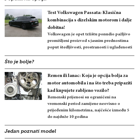
Test Volkswagen Passata: Klasična
kombinacija s dizelskim motorom i dalje
dobitna!
Volkswagen je opet tržištu ponudio pažljivo
promišljeni proizvod s jasnim prednostima
poput štedljivosti, prostranosti i uglađenosti
Što je bolje?
Remen ili lanac: Koja je opcija bolja za
motor automobila i na što treba pripaziti
kad kupujete rabljeno vozilo?
Remenski prijenosi su ograničeni na
vremenski period zamijene neovisno o
prijeđenim kilometrima, najčešće između 5
do najduže 10 godina
Jedan poznati model