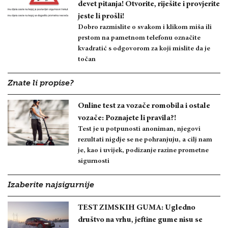
devet pitanja! Otvorite, riješite i provjerite
jeste li prošli!
Dobro razmislite o svakom i klikom miša ili
prstom na pametnom telefonu označite
kvadratić s odgovorom za koji mislite da je
točan
Znate li propise?
Online test za vozače romobila i ostale
vozače: Poznajete li pravila?!
Test je u potpunosti anoniman, njegovi
rezultati nigdje se ne pohranjuju, a cilj nam
je, kao i uvijek, podizanje razine prometne
sigurnosti
Izaberite najsigurnije
TEST ZIMSKIH GUMA: Ugledno
društvo na vrhu, jeftine gume nisu se