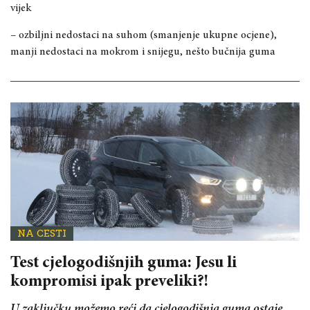
vijek
– ozbiljni
nedostaci na suhom (smanjenje ukupne ocjene),
manji nedostaci na mokrom i snijegu, nešto bučnija guma
NA CESTI
Test cjelogodišnjih guma: Jesu li
kompromisi ipak preveliki?!
U zaključku možemo reći da cjelogodišnja guma ostaje