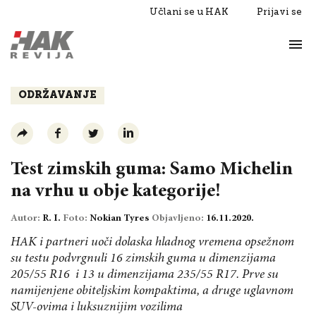
Učlani se u HAK
Prijavi se
Život
Razgovori
ODRŽAVANJE
Test zimskih guma: Samo Michelin
na vrhu u obje kategorije!
Autor:
R. I.
Foto:
Nokian Tyres
Objavljeno:
16.11.2020.
HAK i partneri uoči dolaska hladnog vremena opsežnom
su testu podvrgnuli 16 zimskih guma u dimenzijama
205/55 R16 i 13 u dimenzijama 235/55 R17. Prve su
namijenjene obiteljskim kompaktima, a druge uglavnom
SUV-ovima i luksuznijim vozilima