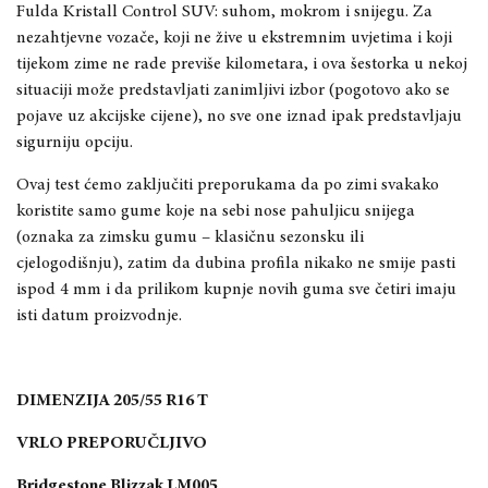
Fulda Kristall Control SUV
: suhom, mokrom i snijegu. Za
nezahtjevne vozače, koji ne žive u ekstremnim uvjetima i koji
tijekom zime ne r
ade previše kilometara, i ova šestorka u nekoj
situaciji može predstavljati zanimljivi izbor (pogotovo ako se
pojave uz akcijske cijene), no sve one iznad ipak predstavljaju
sigurniju opciju.
Ovaj test ćemo zaključiti preporukama da po zimi svakako
koristi
te samo gume koje na sebi nose pahuljicu snijega
(oznaka za zimsku gumu
–
klasičnu sezonsku ili
cjelogodišnju), zatim da dubina profila n
ikako ne smije pasti
ispod 4 mm i
da prilikom kupnje novih guma sve četiri imaju
isti datum proizvodnje.
DIMENZIJA 205/55 R16 T
VRLO PREPORUČLJIVO
Bridgestone Blizzak LM005