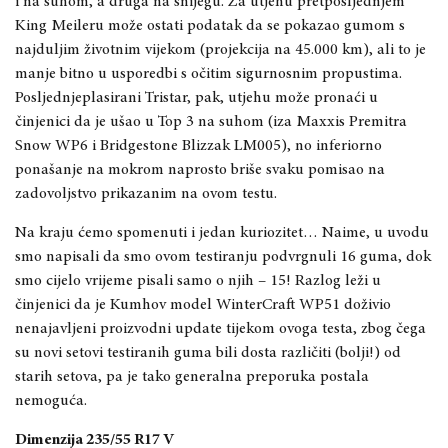
i na suhom, a druga na snijegu. Za utjehu
pretposljednjem
King Meileru može ostati podatak da se pokazao gumom s
najduljim životnim vijekom (projekcija na 45.000 km), ali to je
manje bitno u
usporedbi s očitim sigurnosnim propustima.
Posljednjeplasirani Tristar
, pak, utjehu može pronaći u
činjenici da je ušao u Top 3 na suhom (iza
Maxxis Premitra
Snow WP6 i Bridgestone Blizzak LM005), no inferiorno
ponašanje na mokrom naprosto briše svaku pomisao na
zadovoljstvo prikazanim na ovom testu.
Na kraju
će
mo spomenuti i jedan kuriozitet… Naime, u uvodu
smo napisali da smo ovom testiranju podvrgnuli 16 guma, dok
smo cijelo vrijeme pisali samo o njih
–
15! Razlog leži u
činjenici da je
Kumhov model WinterCraft WP51 doživio
nenajavljeni proizvodni update tijekom ovoga testa,
zbog čega
su novi setovi testiranih guma bili dosta različiti (bolji!) od
starih setova, pa je
tako
generalna preporuka postala
nemoguća.
Dimenzija 235/55 R17 V