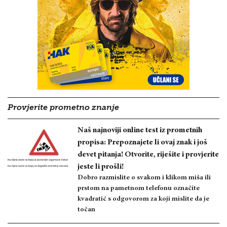
Provjerite prometno znanje
Naš najnoviji online test iz prometnih
propisa: Prepoznajete li ovaj znak i još
devet pitanja! Otvorite, riješite i provjerite
jeste li prošli!
Dobro razmislite o svakom i klikom miša ili
prstom na pametnom telefonu označite
kvadratić s odgovorom za koji mislite da je
točan