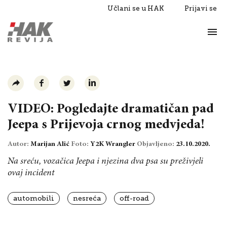
Učlani se u HAK
Prijavi se
Život
Razgovori
VIDEO: Pogledajte dramatičan pad
Jeepa s Prijevoja crnog medvjeda!
Autor:
Marijan Alić
Foto:
Y2K Wrangler
Objavljeno:
23.10.2020.
Na sreću, vozačica Jeepa i njezina dva psa su preživjeli
ovaj incident
automobili
nesreća
off-road