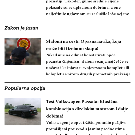
poznatiji. Također, gume srednje cijene
pokazale su se uglavnom dobrima, a one
najjeftinije uglavnom su zaslužile loše ocjene
Zakon je jasan
Slalomi na cesti: Opasna navika, koja
može biti i iznimno skupa!
Nikad nije na odmet konstatirati opće
poznatu činjenicu, slalom vožnja najčešće se
uočava i kažnjava u svojevrsnom kompletu ili
kolopletu s nizom drugih prometnih prekršaja
Popularna opcija
Test Volkswagen Passata: Klasična
kombinacija s dizelskim motorom i dalje
dobitna!
Volkswagen je opet tržištu ponudio pažljivo
promišljeni proizvod s jasnim prednostima