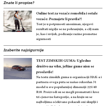
Znate li propise?
Online test za vozače romobila i ostale
vozače: Poznajete li pravila?!
Test je u potpunosti anoniman, njegovi
rezultati nigdje se ne pohranjuju, a cilj nam
je, kao i uvijek, podizanje razine prometne
sigurnosti
Izaberite najsigurnije
TEST ZIMSKIH GUMA: Ugledno
društvo na vrhu, jeftine gume nisu se
proslavile!
Na testu zimskih guma u organizaciji HAK-a i
partnera ovoga puta se našao rekordan 31
model u sve popularnijoj dimenziji 225/40
R18. Proizvodi su se mogli promatrati i kroz
tri cjenovne kategorije, a na kraju su se
najboljima očekivano pokazali oni skuplji i