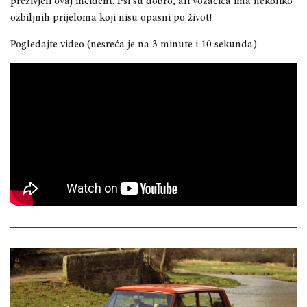
preživjeli ovaj incident. Psi su dobro, ali vozačica ima nekoliko
ozbiljnih prijeloma koji nisu opasni po život!
Pogledajte video (nesreća je na 3 minute i 10 sekunda)