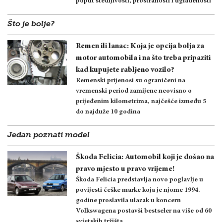
poput štedljivosti, prostranosti i uglađenosti
Što je bolje?
Remen ili lanac: Koja je opcija bolja za
motor automobila i na što treba pripaziti
kad kupujete rabljeno vozilo?
Remenski prijenosi su ograničeni na
vremenski period zamijene neovisno o
prijeđenim kilometrima, najčešće između 5
do najduže 10 godina
Jedan poznati model
Škoda Felicia: Automobil koji je došao na
pravo mjesto u pravo vrijeme!
Škoda Felicia predstavlja novo poglavlje u
povijesti češke marke koja je njome 1994.
godine proslavila ulazak u koncern
Volkswagena postavši bestseler na više od 60
svjetskih tržišta