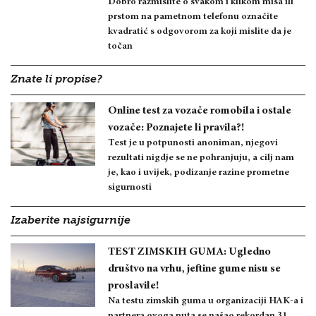
Dobro razmislite o svakom i klikom miša ili
prstom na pametnom telefonu označite
kvadratić s odgovorom za koji mislite da je
točan
Znate li propise?
Online test za vozače romobila i ostale
vozače: Poznajete li pravila?!
Test je u potpunosti anoniman, njegovi
rezultati nigdje se ne pohranjuju, a cilj nam
je, kao i uvijek, podizanje razine prometne
sigurnosti
Izaberite najsigurnije
TEST ZIMSKIH GUMA: Ugledno
društvo na vrhu, jeftine gume nisu se
proslavile!
Na testu zimskih guma u organizaciji HAK-a i