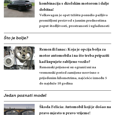
kombinacija s dizelskim motorom i dalje
dobitna!
Volkswagen je opet tržištu ponudio pažljivo
promišljeni proizvod s jasnim prednostima
poput štedljivosti, prostranosti i uglađenosti
Što je bolje?
Remen ili lanac: Koja je opcija bolja za
motor automobila i na što treba pripaziti
kad kupujete rabljeno vozilo?
Remenski prijenosi su ograničeni na
vremenski period zamijene neovisno o
prijeđenim kilometrima, najčešće između 5
do najduže 10 godina
Jedan poznati model
Škoda Felicia: Automobil koji je došao na
pravo mjesto u pravo vrijeme!