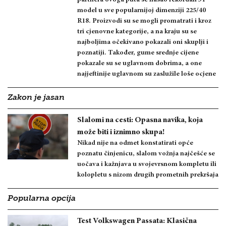
partnera ovoga puta se našao rekordan 31
model u sve popularnijoj dimenziji 225/40
R18. Proizvodi su se mogli promatrati i kroz
tri cjenovne kategorije, a na kraju su se
najboljima očekivano pokazali oni skuplji i
poznatiji. Također, gume srednje cijene
pokazale su se uglavnom dobrima, a one
najjeftinije uglavnom su zaslužile loše ocjene
Zakon je jasan
Slalomi na cesti: Opasna navika, koja
može biti i iznimno skupa!
Nikad nije na odmet konstatirati opće
poznatu činjenicu, slalom vožnja najčešće se
uočava i kažnjava u svojevrsnom kompletu ili
kolopletu s nizom drugih prometnih prekršaja
Popularna opcija
Test Volkswagen Passata: Klasična