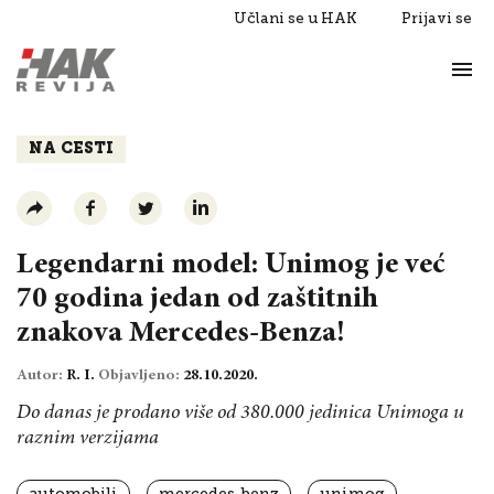
Učlani se u HAK
Prijavi se
Život
Razgovori
NA CESTI
Legendarni model: Unimog je već
70 godina jedan od zaštitnih
znakova Mercedes-Benza!
Autor:
R. I.
Objavljeno:
28.10.2020.
Do danas je prodano više od 380.000 jedinica Unimoga u
raznim verzijama
automobili
mercedes-benz
unimog