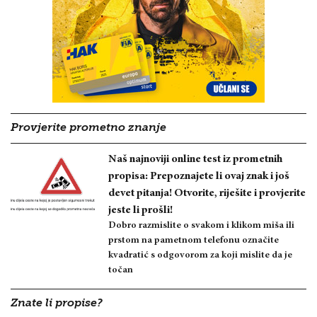
Provjerite prometno znanje
Naš najnoviji online test iz prometnih
propisa: Prepoznajete li ovaj znak i još
devet pitanja! Otvorite, riješite i provjerite
jeste li prošli!
Dobro razmislite o svakom i klikom miša ili
prstom na pametnom telefonu označite
kvadratić s odgovorom za koji mislite da je
točan
Znate li propise?