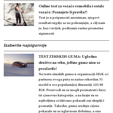
Online test za vozače romobila i ostale
vozače: Poznajete li pravila?!
Test je u potpunosti anoniman, njegovi
rezultati nigdje se ne pohranjuju, a cilj nam
je, kao i uvijek, podizanje razine prometne
sigurnosti
Izaberite najsigurnije
TEST ZIMSKIH GUMA: Ugledno
društvo na vrhu, jeftine gume nisu se
proslavile!
Na testu zimskih guma u organizaciji HAK-a i
partnera ovoga puta se našao rekordan 31
model u sve popularnijoj dimenziji 225/40
R18. Proizvodi su se mogli promatrati i kroz
tri cjenovne kategorije, a na kraju su se
najboljima očekivano pokazali oni skuplji i
poznatiji. Također, gume srednje cijene
pokazale su se uglavnom dobrima, a one