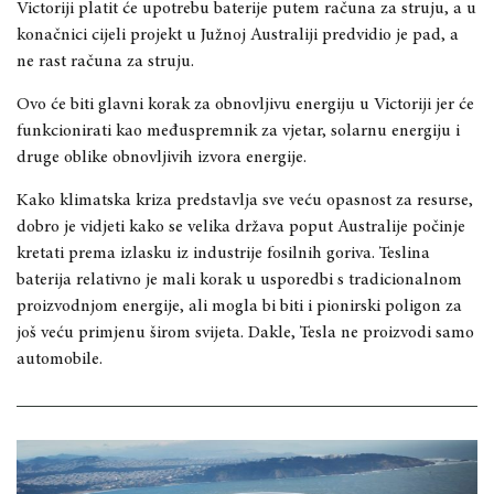
Victoriji platit će upotrebu baterije putem računa za struju, a u
konačnici cijeli projekt u Južnoj Australiji predvidio je pad, a
ne rast računa za struju.
Ovo će biti glavni korak za obnovljivu energiju u Victoriji jer će
funkcionirati kao međuspremnik za vjetar, solarnu energiju i
druge oblike obnovljivih izvora energije.
Kako klimatska kriza predstavlja sve veću opasnost za resurse,
dobro je vidjeti kako se velika država poput Australije počinje
kretati prema izlasku iz industrije fosilnih goriva. Teslina
baterija relativno je mali korak u usporedbi s tradicionalnom
proizvodnjom energije, ali mogla bi biti i pionirski poligon za
još veću primjenu širom svijeta. Dakle, Tesla ne proizvodi samo
automobile.