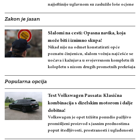
najjeftinije uglavnom su zaslužile loše ocjene
Zakon je jasan
Slalomi na cesti: Opasna navika, koja
može biti i iznimno skupa!
Nikad nije na odmet konstatirati opće
poznatu činjenicu, slalom vožnja najčešće se
uočava i kažnjava u svojevrsnom kompletu ili
kolopletu s nizom drugih prometnih prekršaja
Popularna opcija
Test Volkswagen Passata: Klasična
kombinacija s dizelskim motorom i dalje
dobitna!
Volkswagen je opet tržištu ponudio pažljivo
promišljeni proizvod s jasnim prednostima
poput štedljivosti, prostranosti i uglađenosti