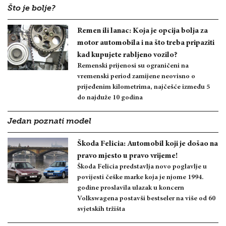
Što je bolje?
Remen ili lanac: Koja je opcija bolja za
motor automobila i na što treba pripaziti
kad kupujete rabljeno vozilo?
Remenski prijenosi su ograničeni na
vremenski period zamijene neovisno o
prijeđenim kilometrima, najčešće između 5
do najduže 10 godina
Jedan poznati model
Škoda Felicia: Automobil koji je došao na
pravo mjesto u pravo vrijeme!
Škoda Felicia predstavlja novo poglavlje u
povijesti češke marke koja je njome 1994.
godine proslavila ulazak u koncern
Volkswagena postavši bestseler na više od 60
svjetskih tržišta