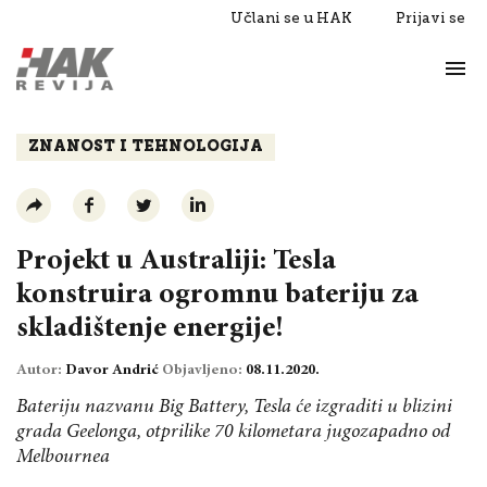
Učlani se u HAK
Prijavi se
Život
Razgovori
ZNANOST I TEHNOLOGIJA
Projekt u Australiji: Tesla
konstruira ogromnu bateriju za
skladištenje energije!
Autor:
Davor Andrić
Objavljeno:
08.11.2020.
Bateriju nazvanu Big Battery, Tesla će izgraditi u blizini
grada Geelonga, otprilike 70 kilometara jugozapadno od
Melbournea