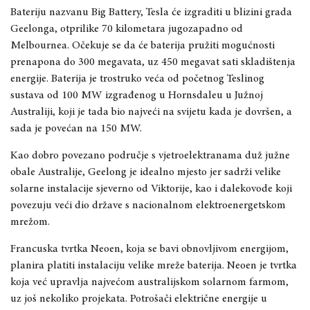
Bateriju nazvanu Big Battery, Tesla će izgraditi u blizini grada
Geelonga, otprilike 70 kilometara jugozapadno od
Melbournea. Očekuje se da će baterija pružiti mogućnosti
prenapona do 300 megavata, uz 450 megavat sati skladištenja
energije. Baterija je trostruko veća od početnog Teslinog
sustava od 100 MW izgrađenog u Hornsdaleu u Južnoj
Australiji, koji je tada bio najveći na svijetu kada je dovršen, a
sada je povećan na 150 MW.
Kao dobro povezano područje s vjetroelektranama duž južne
obale Australije, Geelong je idealno mjesto jer sadrži velike
solarne instalacije sjeverno od Viktorije, kao i dalekovode koji
povezuju veći dio države s nacionalnom elektroenergetskom
mrežom.
Francuska tvrtka Neoen, koja se bavi obnovljivom energijom,
planira platiti instalaciju velike mreže baterija. Neoen je tvrtka
koja već upravlja najvećom australijskom solarnom farmom,
uz još nekoliko projekata. Potrošači električne energije u