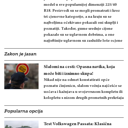
model u sve popularnijoj dimenziji 225/40
R18. Proizvodi su se mogli promatrati i kroz
tri cjenovne kategorije, a na kraju su se
najboljima očekivano pokazali oni skuplji i
poznatiji. Također, gume srednje cijene
pokazale su se uglavnom dobrima, a one
najjeftinije uglavnom su zaslužile loše ocjene
Zakon je jasan
Slalomi na cesti: Opasna navika, koja
može biti i iznimno skupa!
Nikad nije na odmet konstatirati opće
poznatu činjenicu, slalom vožnja najčešće se
uočava i kažnjava u svojevrsnom kompletu ili
kolopletu s nizom drugih prometnih prekršaja
Popularna opcija
Test Volkswagen Passata: Klasična