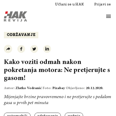
Učlani se u HAK
Prijavi se
Život
Razgovori
ODRŽAVANJE
Kako voziti odmah nakon
pokretanja motora: Ne pretjerujte s
gasom!
Autor:
Zlatko Vedranić
Foto:
Pixabay
Objavljeno:
20.12.2020.
Mijenjajte brzine pravovremeno i ne pretjerujte s pedalom
gasa u prvih pet minuta
automobili
održavanje
vožnja