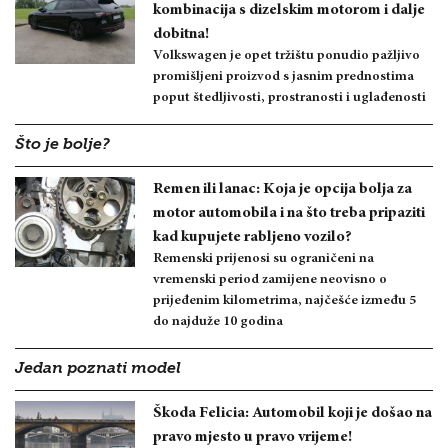
kombinacija s dizelskim motorom i dalje
dobitna!
Volkswagen je opet tržištu ponudio pažljivo
promišljeni proizvod s jasnim prednostima
poput štedljivosti, prostranosti i uglađenosti
Što je bolje?
Remen ili lanac: Koja je opcija bolja za
motor automobila i na što treba pripaziti
kad kupujete rabljeno vozilo?
Remenski prijenosi su ograničeni na
vremenski period zamijene neovisno o
prijeđenim kilometrima, najčešće između 5
do najduže 10 godina
Jedan poznati model
Škoda Felicia: Automobil koji je došao na
pravo mjesto u pravo vrijeme!