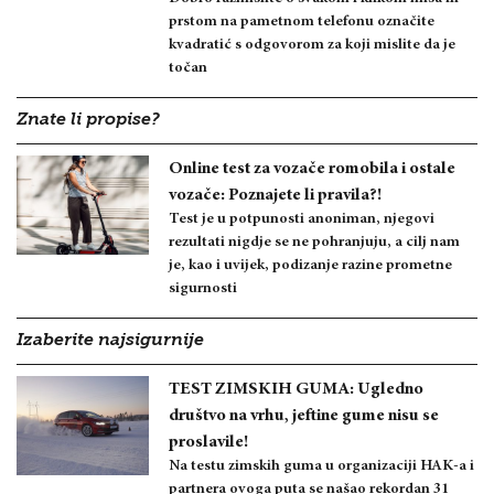
prstom na pametnom telefonu označite
kvadratić s odgovorom za koji mislite da je
točan
Znate li propise?
Online test za vozače romobila i ostale
vozače: Poznajete li pravila?!
Test je u potpunosti anoniman, njegovi
rezultati nigdje se ne pohranjuju, a cilj nam
je, kao i uvijek, podizanje razine prometne
sigurnosti
Izaberite najsigurnije
TEST ZIMSKIH GUMA: Ugledno
društvo na vrhu, jeftine gume nisu se
proslavile!
Na testu zimskih guma u organizaciji HAK-a i
partnera ovoga puta se našao rekordan 31