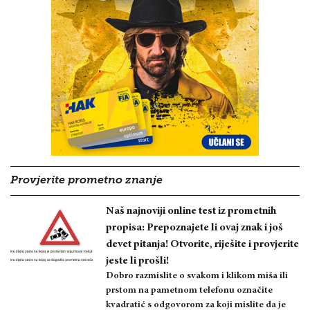
Provjerite prometno znanje
Naš najnoviji online test iz prometnih
propisa: Prepoznajete li ovaj znak i još
devet pitanja! Otvorite, riješite i provjerite
jeste li prošli!
Dobro razmislite o svakom i klikom miša ili
prstom na pametnom telefonu označite
kvadratić s odgovorom za koji mislite da je