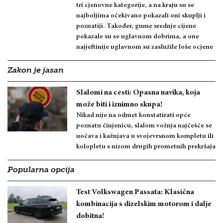
tri cjenovne kategorije, a na kraju su se
najboljima očekivano pokazali oni skuplji i
poznatiji. Također, gume srednje cijene
pokazale su se uglavnom dobrima, a one
najjeftinije uglavnom su zaslužile loše ocjene
Zakon je jasan
Slalomi na cesti: Opasna navika, koja
može biti i iznimno skupa!
Nikad nije na odmet konstatirati opće
poznatu činjenicu, slalom vožnja najčešće se
uočava i kažnjava u svojevrsnom kompletu ili
kolopletu s nizom drugih prometnih prekršaja
Popularna opcija
Test Volkswagen Passata: Klasična
kombinacija s dizelskim motorom i dalje
dobitna!