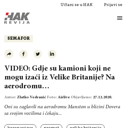
Učlani se u HAK
Prijavi se
Život
Razgovori
SEMAFOR
VIDEO: Gdje su kamioni koji ne
mogu izaći iz Velike Britanije? Na
aerodromu…
Autor:
Zlatko Vedranić
Foto:
Airlive
Objavljeno:
27.12.2020.
Oni su zaglavili na aerodromu Manston u blizini Dovera
sa svojim vozilima i čekaju...
koronavirus
promet
velika britanija