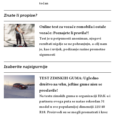
točan
Znate li propise?
Online test za vozače romobila i ostale
vozače: Poznajete li pravila?!
Test je u potpunosti anoniman, njegovi
rezultati nigdje se ne pohranjuju, a cilj nam
je, kao i uvijek, podizanje razine prometne
sigurnosti
Izaberite najsigurnije
TEST ZIMSKIH GUMA: Ugledno
društvo na vrhu, jeftine gume nisu se
proslavile!
Na testu zimskih guma u organizaciji HAK-a i
partnera ovoga puta se našao rekordan 31
model u sve popularnijoj dimenziji 225/40
R18. Proizvodi su se mogli promatrati i kroz