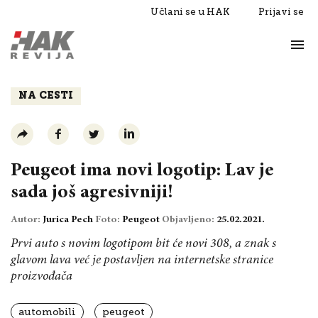
Učlani se u HAK
Prijavi se
Život
Razgovori
NA CESTI
Peugeot ima novi logotip: Lav je
sada još agresivniji!
Autor:
Jurica Pech
Foto:
Peugeot
Objavljeno:
25.02.2021.
Prvi auto s novim logotipom bit će novi 308, a znak s
glavom lava već je postavljen na internetske stranice
proizvođača
automobili
peugeot