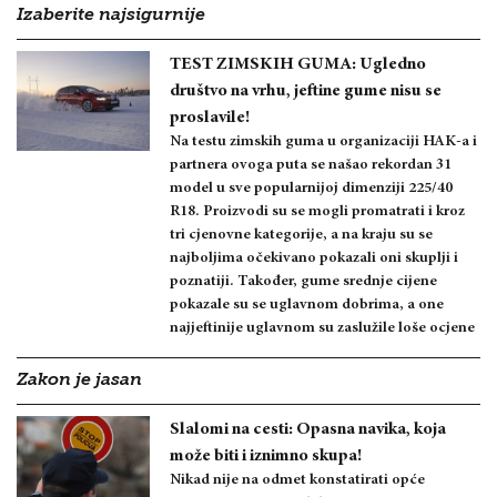
Izaberite najsigurnije
TEST ZIMSKIH GUMA: Ugledno
društvo na vrhu, jeftine gume nisu se
proslavile!
Na testu zimskih guma u organizaciji HAK-a i
partnera ovoga puta se našao rekordan 31
model u sve popularnijoj dimenziji 225/40
R18. Proizvodi su se mogli promatrati i kroz
tri cjenovne kategorije, a na kraju su se
najboljima očekivano pokazali oni skuplji i
poznatiji. Također, gume srednje cijene
pokazale su se uglavnom dobrima, a one
najjeftinije uglavnom su zaslužile loše ocjene
Zakon je jasan
Slalomi na cesti: Opasna navika, koja
može biti i iznimno skupa!
Nikad nije na odmet konstatirati opće