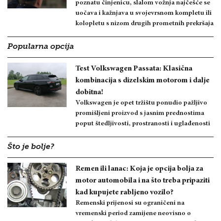
poznatu činjenicu, slalom vožnja najčešće se
uočava i kažnjava u svojevrsnom kompletu ili
kolopletu s nizom drugih prometnih prekršaja
Popularna opcija
Test Volkswagen Passata: Klasična
kombinacija s dizelskim motorom i dalje
dobitna!
Volkswagen je opet tržištu ponudio pažljivo
promišljeni proizvod s jasnim prednostima
poput štedljivosti, prostranosti i uglađenosti
Što je bolje?
Remen ili lanac: Koja je opcija bolja za
motor automobila i na što treba pripaziti
kad kupujete rabljeno vozilo?
Remenski prijenosi su ograničeni na
vremenski period zamijene neovisno o