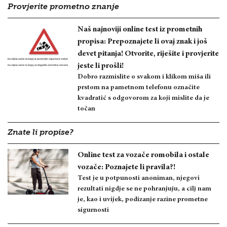
Provjerite prometno znanje
Naš najnoviji online test iz prometnih
propisa: Prepoznajete li ovaj znak i još
devet pitanja! Otvorite, riješite i provjerite
jeste li prošli!
Dobro razmislite o svakom i klikom miša ili
prstom na pametnom telefonu označite
kvadratić s odgovorom za koji mislite da je
točan
Znate li propise?
Online test za vozače romobila i ostale
vozače: Poznajete li pravila?!
Test je u potpunosti anoniman, njegovi
rezultati nigdje se ne pohranjuju, a cilj nam
je, kao i uvijek, podizanje razine prometne
sigurnosti