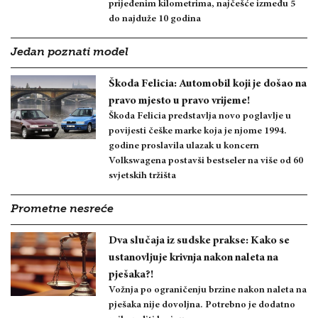
prijeđenim kilometrima, najčešće između 5
do najduže 10 godina
Jedan poznati model
Škoda Felicia: Automobil koji je došao na
pravo mjesto u pravo vrijeme!
Škoda Felicia predstavlja novo poglavlje u
povijesti češke marke koja je njome 1994.
godine proslavila ulazak u koncern
Volkswagena postavši bestseler na više od 60
svjetskih tržišta
Prometne nesreće
Dva slučaja iz sudske prakse: Kako se
ustanovljuje krivnja nakon naleta na
pješaka?!
Vožnja po ograničenju brzine nakon naleta na
pješaka nije dovoljna. Potrebno je dodatno